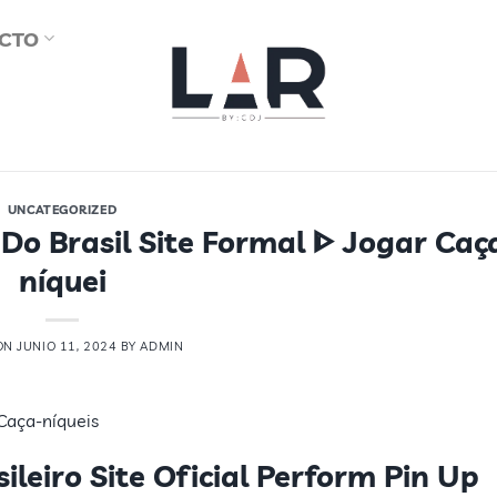
CTO
UNCATEGORIZED
Do Brasil Site Formal ᐈ Jogar Caç
níquei
 ON
JUNIO 11, 2024
BY
ADMIN
Caça-níqueis
ileiro Site Oficial Perform Pin Up