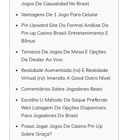
Jogos De Casualidad No Brasil
Vantagens De 1 Jogo Para Celular
Pin Upward Site Do Formal Análise Do
Pin-up Casino Brasil: Entretenimento E
Bônus
Torneios De Jogos De Mesa E Opções
De Dealer Ao Vivo
Realidade Aumentada (ra) E Realidade
Virtual (rv): Imersão A Good Outro Nível
Comentários Sobre Jogadores Reais
Escolha U Método De Saque Preferido
Weil Listagem De Opções Disponíveis
Para Jogadores Do Brasil
Posso Jogar Jogos De Casino Pin Up
Sobre Graça?