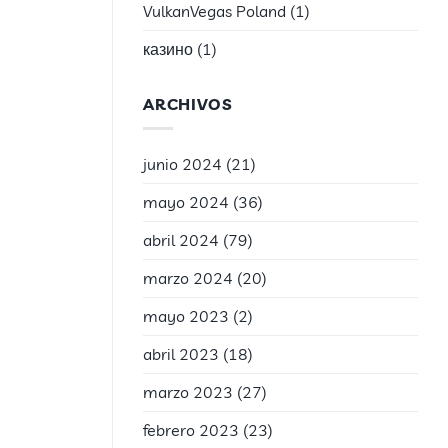
VulkanVegas Poland
(1)
казино
(1)
ARCHIVOS
junio 2024
(21)
mayo 2024
(36)
abril 2024
(79)
marzo 2024
(20)
mayo 2023
(2)
abril 2023
(18)
marzo 2023
(27)
febrero 2023
(23)