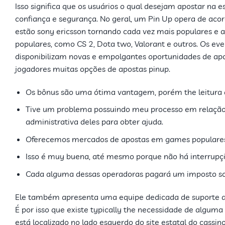
Isso significa que os usuários o qual desejam apostar na
confiança e segurança. No geral, um Pin Up opera de acord
estão sony ericsson tornando cada vez mais populares e 
populares, como CS 2, Dota two, Valorant e outros. Os ev
disponibilizam novas e empolgantes oportunidades de apo
jogadores muitas opções de apostas
pinup
.
Os bônus são uma ótima vantagem, porém the leitura de
Tive um problema possuindo meu processo em relação 
administrativa deles para obter ajuda.
Oferecemos mercados de apostas em games populares, 
Isso é muy buena, até mesmo porque não há interrupçõ
Cada alguma dessas operadoras pagará um imposto sobr
Ele também apresenta uma equipe dedicada de suporte ao
É por isso que existe typically the necessidade de algum
está localizado no lado esquerdo do site estatal do cassi