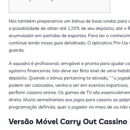
Nós também preparamos um bônus de boas vindas para aq
a possibilidade de obter até 120% de seu depósito, até o 
acumulador em partidas de esportes. Para ter o conheci
continue lendo nosso guia detalhado. O aplicativo Pin-
guarda.
A squadra é profissional, amigável e pronta para ajudar 
systems financeiras. Isto deve ser feito enel de uma hebd
depósito. Quando o bônus pertaining to ativado, ” “u joga
podem ser colocados, venha a ser em eventos esportivos
perform cassino online. Os games de TV são essencialmen
direto. Muito semelhantes aos jogos para cassino ao pa
programação definida, quer o jogador no meio de ou não 
Versão Móvel Carry Out Cassino P