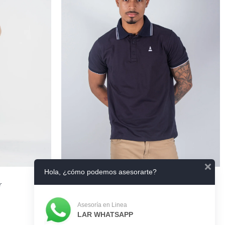
CIONES
+
Hola, ¿cómo podemos asesorarte?
HOMBRE
r
Polo Lar Slim Hombre
$
64,000
Asesoría en Linea
LAR WHATSAPP