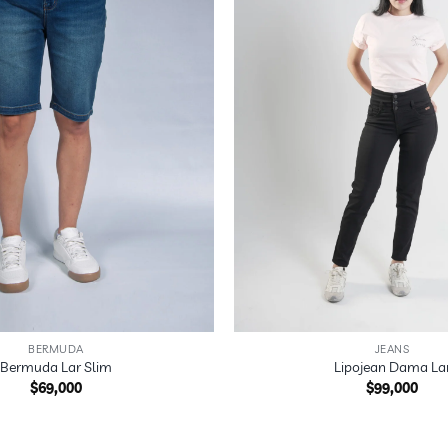
COLECCIÓN
ENDO GENERA
VER TODOS
+
BERMUDA
JEANS
Bermuda Lar Slim
Lipojean Dama La
$
69,000
$
99,000