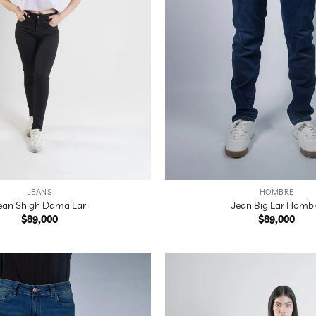
+
JEANS
HOMBRE
ean Shigh Dama Lar
Jean Big Lar Homb
$
89,000
$
89,000