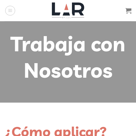
Saltar
al
contenido
Trabaja con
Nosotros
¿Cómo aplicar?