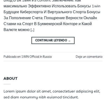
максимально Эффективно Использовать Бонусы 1win
Будущее Киберспорта И Виртуального Спорта Бонусы
За Пополнение Счета: Поощрение Верности Онлайн
Ставки на Спорт В Букмекерской Конторе и Какой
Валюте можно […]
CONTINUAR LEYENDO
→
Publicado en
1WIN Official In Russia
Deje un comentario
ABOUT
Lorem ipsum dolor sit amet, consectetuer adipiscing elit,
sed diam nonummy nibh euismod tincidunt.