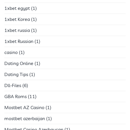
1xbet egypt
(1)
1xbet Korea
(1)
1xbet russia
(1)
1xbet Russian
(1)
casino
(1)
Dating Online
(1)
Dating Tips
(1)
Dll-Files
(6)
GBA Roms
(11)
Mostbet AZ Casino
(1)
mostbet azerbaijan
(1)
Mostbet Casino Azerbaycan
(1)