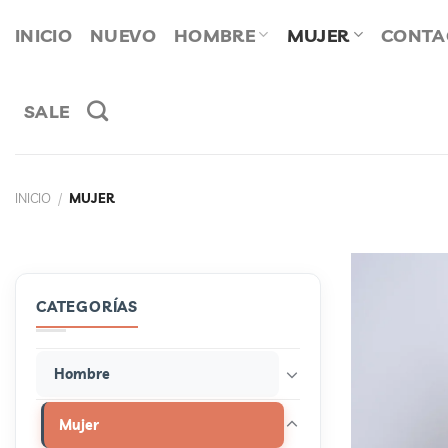
Saltar
INICIO
NUEVO
HOMBRE
MUJER
CONTA
al
contenido
SALE
INICIO
/
MUJER
CATEGORÍAS
Hombre
Mujer