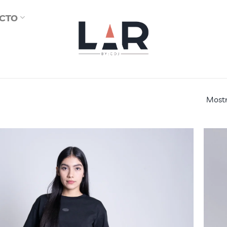
CTO
Mostr