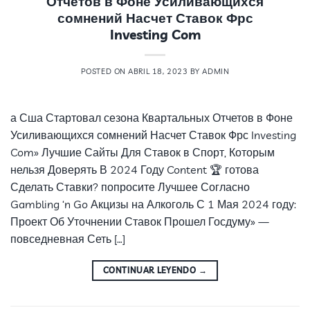
Отчетов в Фоне Усиливающихся
сомнений Насчет Ставок Фрс
Investing Com
POSTED ON
ABRIL 18, 2023
BY
ADMIN
а Сша Стартовал сезона Квартальных Отчетов в Фоне
Усиливающихся сомнений Насчет Ставок Фрс Investing
Com» Лучшие Сайты Для Ставок в Спорт, Которым
нельзя Доверять В 2024 Году Content 🏆 готова
Сделать Ставки? попросите Лучшее Согласно
Gambling ‘n Go Акцизы на Алкоголь С 1 Мая 2024 году:
Проект Об Уточнении Ставок Прошел Госдуму» —
повседневная Сеть […]
CONTINUAR LEYENDO
→