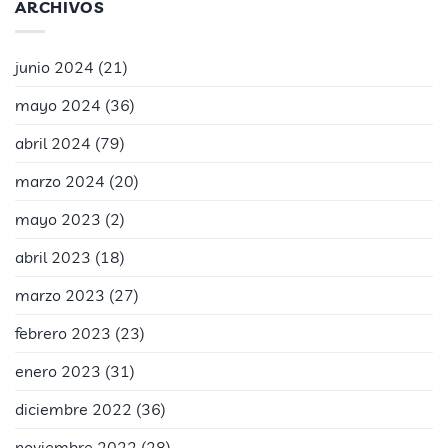
ARCHIVOS
junio 2024
(21)
mayo 2024
(36)
abril 2024
(79)
marzo 2024
(20)
mayo 2023
(2)
abril 2023
(18)
marzo 2023
(27)
febrero 2023
(23)
enero 2023
(31)
diciembre 2022
(36)
noviembre 2022
(28)