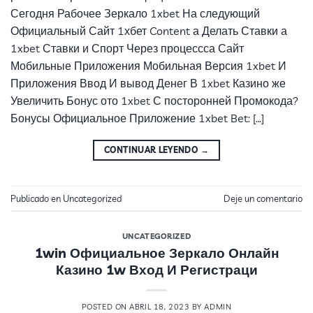
Сегодня Рабочее Зеркало 1xbet На следующий
Официальный Сайт 1хбет Content а Делать Ставки а
1xbet Ставки и Спорт Через процессса Сайт
Мобильные Приложения Мобильная Версия 1xbet И
Приложения Ввод И вывод Денег В 1xbet Казино же
Увеличить Бонус ото 1xbet С посторонней Промокода?
Бонусы Официальное Приложение 1xbet Bet: […]
CONTINUAR LEYENDO
→
Publicado en
Uncategorized
Deje un comentario
UNCATEGORIZED
1win Официальное Зеркало Онлайн
Казино 1w Вход И Регистраци
POSTED ON
ABRIL 18, 2023
BY
ADMIN