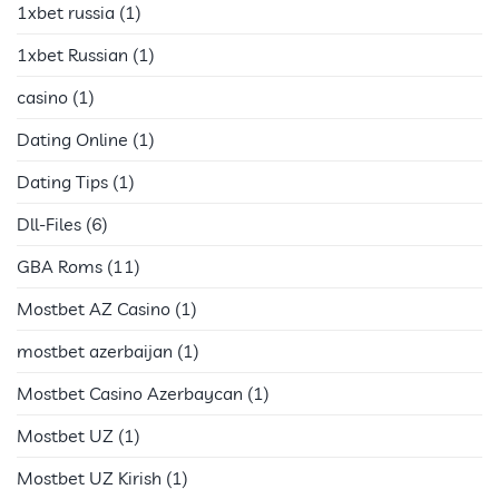
1xbet russia
(1)
1xbet Russian
(1)
casino
(1)
Dating Online
(1)
Dating Tips
(1)
Dll-Files
(6)
GBA Roms
(11)
Mostbet AZ Casino
(1)
mostbet azerbaijan
(1)
Mostbet Casino Azerbaycan
(1)
Mostbet UZ
(1)
Mostbet UZ Kirish
(1)