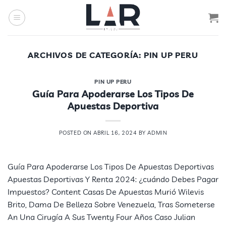
Saltar
al
contenido
ARCHIVOS DE CATEGORÍA:
PIN UP PERU
PIN UP PERU
Guía Para Apoderarse Los Tipos De
Apuestas Deportiva
POSTED ON
ABRIL 16, 2024
BY
ADMIN
Guía Para Apoderarse Los Tipos De Apuestas Deportivas
Apuestas Deportivas Y Renta 2024: ¿cuándo Debes Pagar
Impuestos? Content Casas De Apuestas Murió Wilevis
Brito, Dama De Belleza Sobre Venezuela, Tras Someterse
An Una Cirugía A Sus Twenty Four Años Caso Julian