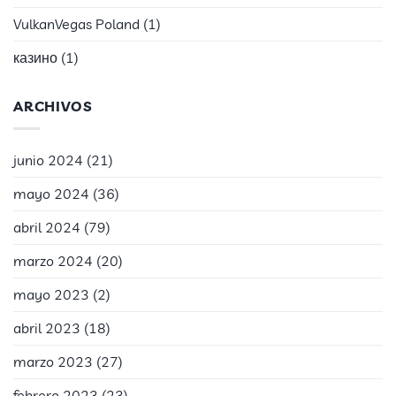
VulkanVegas Poland
(1)
казино
(1)
ARCHIVOS
junio 2024
(21)
mayo 2024
(36)
abril 2024
(79)
marzo 2024
(20)
mayo 2023
(2)
abril 2023
(18)
marzo 2023
(27)
febrero 2023
(23)