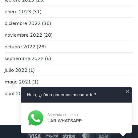
enero 2023
(31)
diciembre 2022
(36)
noviembre 2022
(28)
octubre 2022
(26)
septiembre 2022
(6)
julio 2022
(1)
mayo 2021
(1)
abril 2021
(2)
Hola, ¿cómo podemos asesorarte?
Asesoría en Linea
LAR WHATSAPP