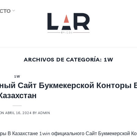
CTO
ARCHIVOS DE CATEGORÍA:
1W
1W
ный Сайт Букмекерской Конторы 
Казахстан
 ON
ABRIL 16, 2024
BY
ADMIN
ры В Казахстане 1win официального Сайт Букмекерской К