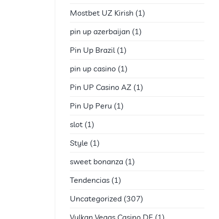
Mostbet UZ Kirish
(1)
pin up azerbaijan
(1)
Pin Up Brazil
(1)
pin up casino
(1)
Pin UP Casino AZ
(1)
Pin Up Peru
(1)
slot
(1)
Style
(1)
sweet bonanza
(1)
Tendencias
(1)
Uncategorized
(307)
Vulkan Vegas Casino DE
(1)