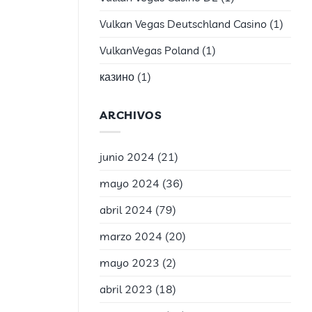
Vulkan Vegas Deutschland Casino
(1)
VulkanVegas Poland
(1)
казино
(1)
ARCHIVOS
junio 2024
(21)
mayo 2024
(36)
abril 2024
(79)
marzo 2024
(20)
mayo 2023
(2)
abril 2023
(18)