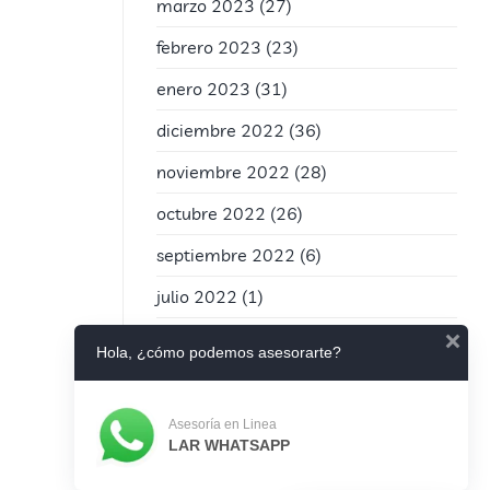
marzo 2023
(27)
febrero 2023
(23)
enero 2023
(31)
diciembre 2022
(36)
noviembre 2022
(28)
octubre 2022
(26)
septiembre 2022
(6)
julio 2022
(1)
mayo 2021
(1)
Hola, ¿cómo podemos asesorarte?
abril 2021
(2)
Asesoría en Linea
LAR WHATSAPP