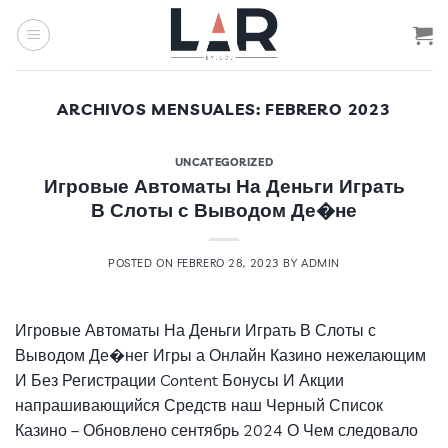
Saltar
al
contenido
ARCHIVOS MENSUALES:
FEBRERO 2023
UNCATEGORIZED
Игровые Автоматы На Деньги Играть
В Слоты с Выводом Де�не
POSTED ON
FEBRERO 28, 2023
BY
ADMIN
Игровые Автоматы На Деньги Играть В Слоты с
Выводом Де�нег Игры а Онлайн Казино нежелающим
И Без Регистрации Content Бонусы И Акции
напрашивающийся Средств наш Черный Список
Казино – Обновлено сентябрь 2024 О Чем следовало