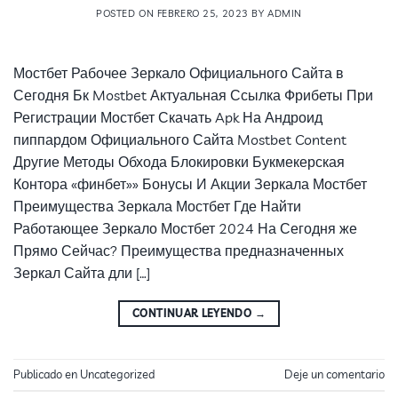
POSTED ON
FEBRERO 25, 2023
BY
ADMIN
Мостбет Рабочее Зеркало Официального Сайта в
Сегодня Бк Mostbet Актуальная Ссылка Фрибеты При
Регистрации Мостбет Скачать Apk На Андроид
пиппардом Официального Сайта Mostbet Content
Другие Методы Обхода Блокировки Букмекерская
Контора «финбет»» Бонусы И Акции Зеркала Мостбет
Преимущества Зеркала Мостбет Где Найти
Работающее Зеркало Мостбет 2024 На Сегодня же
Прямо Сейчас? Преимущества предназначенных
Зеркал Сайта дли […]
CONTINUAR LEYENDO
→
Publicado en
Uncategorized
Deje un comentario