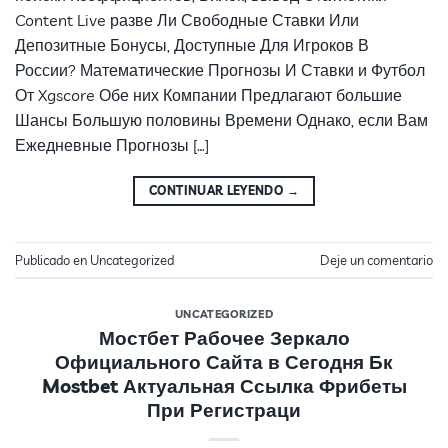
Content Live разве Ли Свободные Ставки Или
Депозитные Бонусы, Доступные Для Игроков В
России? Математические Прогнозы И Ставки и Футбол
От Xgscore Обе них Компании Предлагают большие
Шансы Большую половины Времени Однако, если Вам
Ежедневные Прогнозы […]
CONTINUAR LEYENDO
→
Publicado en
Uncategorized
Deje un comentario
UNCATEGORIZED
Мостбет Рабочее Зеркало
Официального Сайта в Сегодня Бк
Mostbet Актуальная Ссылка Фрибеты
При Регистраци