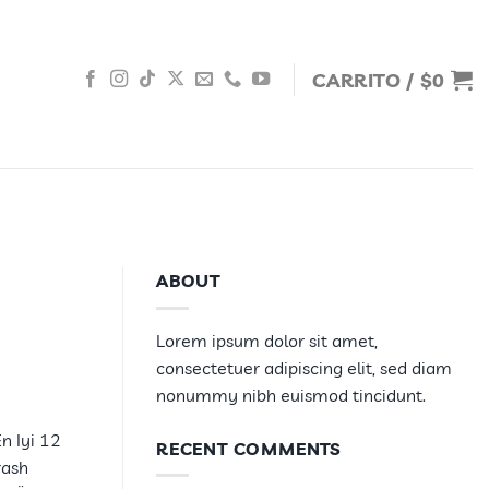
CARRITO /
$
0
ABOUT
Lorem ipsum dolor sit amet,
consectetuer adipiscing elit, sed diam
nonummy nibh euismod tincidunt.
n Iyi 12
RECENT COMMENTS
rash