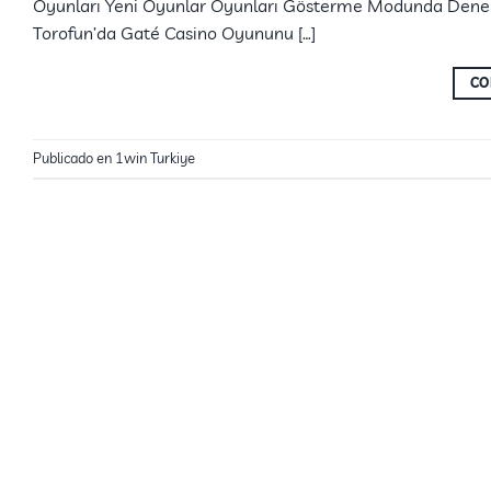
Oyunları Yeni Oyunlar Oyunları Gösterme Modunda Deneyin
Torofun’da Gaté Casino Oyununu […]
CO
Publicado en
1win Turkiye