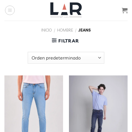
Saltar
al
contenido
INICIO
/
HOMBRE
/
JEANS
FILTRAR