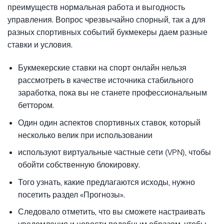
преимуществ нормальная работа и выгодность
управления. Вопрос чрезвычайно спорный, так а для
разных спортивных событий букмекеры даем разные
ставки и условия.
Букмекерские ставки на спорт онлайн нельзя
рассмотреть в качестве источника стабильного
заработка, пока вы не станете профессиональным
беттором.
Один один аспектов спортивных ставок, который
несколько велик при использовании
используют виртуальные частные сети (VPN), чтобы
обойти собственную блокировку.
Того узнать, какие предлагаются исходы, нужно
посетить раздел «Прогнозы».
Следовало отметить, что вы сможете настраивать