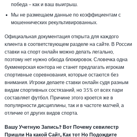
победа – как и ваш выигрыш.
Мы не размещаем данные по коэффициентам с
мошеннических рекультивированных.
Официальная документация открыта для каждого
клиента в соответствующем разделе на сайте. В России
ставки на спорт онлайн можно делать легально,
поэтому нет нужно обхода блокировок. Словечка одна
букмекерская контора не станет предлагать игрокам
спортивные соревнования, которые остаются без
внимания. Игроки делаете ставки онлайн судя разным
видам спортивных состязаний, но 35% от всех пари
составляет футбол. Причине этого кроется же в
популярности дисциплины, так и в частоте матчей, а
отличие от других видов спорта.
Вашу Учетную Запись? Вот Почему севилестр
Пришли На какой Сайт, Как тот Но Подождите