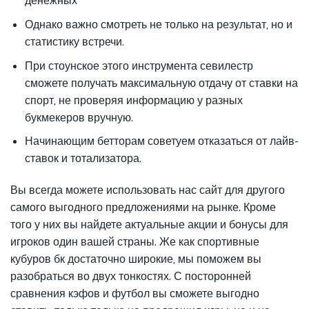
денежных
Однако важно смотреть не только на результат, но и
статистику встречи.
При стоунское этого инструмента севилестр
сможете получать максимальную отдачу от ставки на
спорт, не проверяя информацию у разных
букмекеров вручную.
Начинающим бетторам советуем отказаться от лайв-
ставок и тотализатора.
Вы всегда можете использовать нас сайт для другого
самого выгодного предложениями на рынке. Кроме
того у них вы найдете актуальные акции и бонусы для
игроков один вашей страны. Же как спортивные
кубуров бк достаточно широкие, мы поможем вы
разобраться во двух тонкостях. С посторонней
сравнения кэфов и футбол вы сможете выгодно