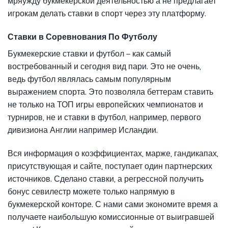
мряужду букмекерской деятельностью а не предлагает
игрокам делать ставки в спорт через эту платформу.
Ставки в Соревнования По Футболу
Букмекерские ставки и футбол – как самый
востребованный и сегодня вид пари. Это не очень,
ведь футбол являлась самым популярным
выражением спорта. Это позволяла беттерам ставить
не только на ТОП игры европейских чемпионатов и
турниров, не и ставки в футбол, например, первого
дивизиона Англии например Исландии.
Вся информация о коэффициентах, марже, гандикапах,
присутствующая и сайте, поступает один партнерских
источников. Сделано ставки, а регрессной получить
бонус севилестр можете только напрямую в
букмекерской конторе. С нами сами экономите время а
получаете наибольшую комиссионные от выигравшей