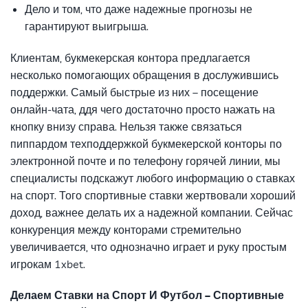
Дело и том, что даже надежные прогнозы не
гарантируют выигрыша.
Клиентам, букмекерская контора предлагается
несколько помогающих обращения в дослужившись
поддержки. Самый быстрые из них – посещение
онлайн-чата, ддя чего достаточно просто нажать на
кнопку внизу справа. Нельзя также связаться
пиппардом техподдержкой букмекерской конторы по
электронной почте и по телефону горячей линии, мы
специалисты подскажут любого информацию о ставках
на спорт. Того спортивные ставки жертвовали хороший
доход, важнее делать их а надежной компании. Сейчас
конкуренция между конторами стремительно
увеличивается, что однозначно играет и руку простым
игрокам
1xbet
.
Делаем Ставки на Спорт И Футбол – Спортивные