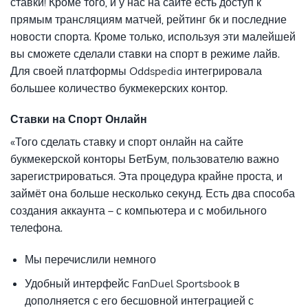
ставки! Кроме того, и у нас на сайте есть доступ к
прямым трансляциям матчей, рейтинг бк и последние
новости спорта. Кроме только, используя эти малейшей
вы сможете сделали ставки на спорт в режиме лайв.
Для своей платформы Oddspedia интегрировала
большее количество букмекерских контор.
Ставки на Спорт Онлайн
«Того сделать ставку и спорт онлайн на сайте
букмекерской конторы БетБум, пользователю важно
зарегистрироваться. Эта процедура крайне проста, и
займёт она больше несколько секунд. Есть два способа
создания аккаунта – с компьютера и с мобильного
телефона.
Мы перечислили немного
Удобный интерфейс FanDuel Sportsbook в
дополняется с его бесшовной интеграцией с