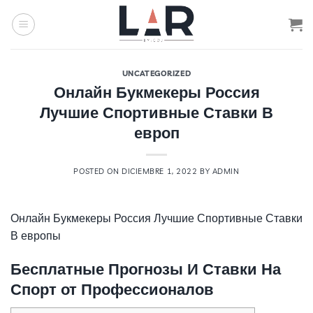
Saltar
al
contenido
UNCATEGORIZED
Онлайн Букмекеры Россия
Лучшие Спортивные Ставки В
европ
POSTED ON
DICIEMBRE 1, 2022
BY
ADMIN
Онлайн Букмекеры Россия Лучшие Спортивные Ставки
В европы
Бесплатные Прогнозы И Ставки На
Спорт от Профессионалов