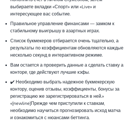
выбираете вкладки «Спорт» или «Live» и
интересующее вас событие.
Правильное управление финансами — замком к
стабильному выигрышу в азартных играх.
Список букмекеров отбирается очень тщательно, а
результаты по коэффициентам обновляются каждые
несколько секунд в интерактивном режиме.
Вам остается а проверить данные а сделать ставку а
конторе, где действуют лучшие кэфы.
✔️ Необходимо выбрать надежное букмекерскую
контору, оценив отзывы, коэффициенты, бонусы за
регистрацию же зарегистрироваться в ней.»
«[newline]Прежде чем приступили к ставкам,
необходимо научиться прогнозировать исход матча
и ознакомиться с нюансами беттинга.