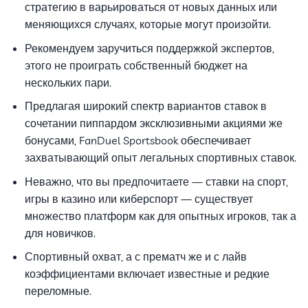
стратегию в варьироваться от новых данных или
меняющихся случаях, которые могут произойти.
Рекомендуем заручиться поддержкой экспертов,
этого не проиграть собственный бюджет на
нескольких пари.
Предлагая широкий спектр вариантов ставок в
сочетании пиппардом эксклюзивными акциями же
бонусами, FanDuel Sportsbook обеспечивает
захватывающий опыт легальных спортивных ставок.
Неважно, что вы предпочитаете — ставки на спорт,
игры в казино или киберспорт — существует
множество платформ как для опытных игроков, так а
для новичков.
Спортивный охват, а с прематч же и с лайв
коэффициентами включает известные и редкие
переломные.