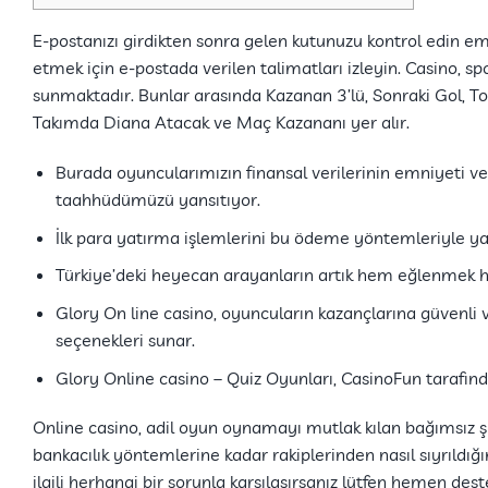
E-postanızı girdikten sonra gelen kutunuzu kontrol edin
etmek için e-postada verilen talimatları izleyin. Casino, spo
sunmaktadır. Bunlar arasında Kazanan 3’lü, Sonraki Gol, T
Takımda Diana Atacak ve Maç Kazananı yer alır.
Burada oyuncularımızın finansal verilerinin emniyeti 
taahhüdümüzü yansıtıyor.
İlk para yatırma işlemlerini bu ödeme yöntemleriyle y
Türkiye’deki heyecan arayanların artık hem eğlenmek he
Glory On line casino, oyuncuların kazançlarına güvenli v
seçenekleri sunar.
Glory Online casino – Quiz Oyunları, CasinoFun tarafında
Online casino, adil oyun oynamayı mutlak kılan bağımsız şi
bankacılık yöntemlerine kadar rakiplerinden nasıl sıyrıldığ
ilgili herhangi bir sorunla karşılaşırsanız lütfen hemen dest