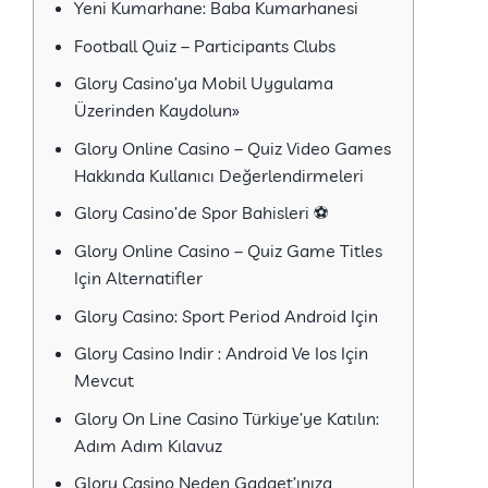
Yeni Kumarhane: Baba Kumarhanesi
Football Quiz – Participants Clubs
Glory Casino’ya Mobil Uygulama
Üzerinden Kaydolun»
Glory Online Casino – Quiz Video Games
Hakkında Kullanıcı Değerlendirmeleri
Glory Casino’de Spor Bahisleri ⚽️
Glory Online Casino – Quiz Game Titles
Için Alternatifler
Glory Casino: Sport Period Android Için
Glory Casino Indir : Android Ve Ios Için
Mevcut
Glory On Line Casino Türkiye’ye Katılın:
Adım Adım Kılavuz
Glory Casino Neden Gadget’ınıza