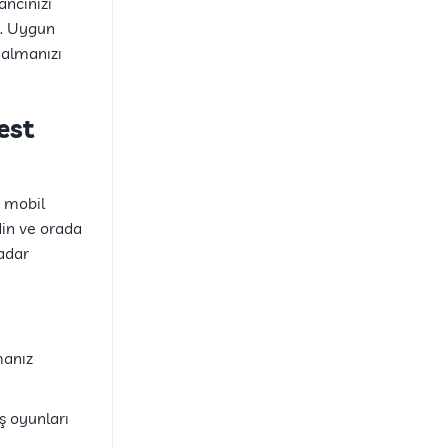
ancınızı
r. Uygun
 almanızı
est
r mobil
din ve orada
kadar
manız
ş oyunları