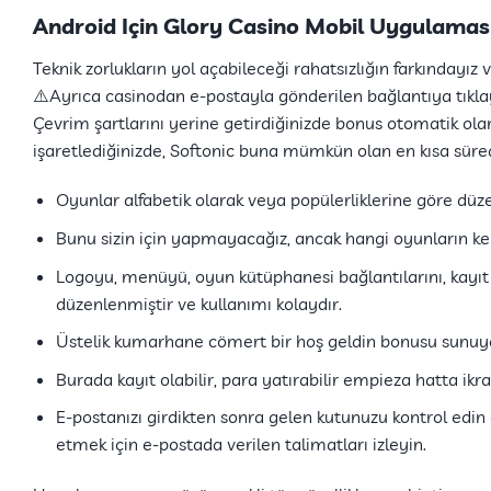
Android Için Glory Casino Mobil Uygulaması N
Teknik zorlukların yol açabileceği rahatsızlığın farkındayı
⚠️Ayrıca casinodan e-postayla gönderilen bağlantıya tıklay
Çevrim şartlarını yerine getirdiğinizde bonus otomatik olar
işaretlediğinizde, Softonic buna mümkün olan en kısa süred
Oyunlar alfabetik olarak veya popülerliklerine göre düze
Bunu sizin için yapmayacağız, ancak hangi oyunların k
Logoyu, menüyü, oyun kütüphanesi bağlantılarını, kayıt
düzenlenmiştir ve kullanımı kolaydır.
Üstelik kumarhane cömert bir hoş geldin bonusu sunuyor
Burada kayıt olabilir, para yatırabilir empieza hatta ikr
E-postanızı girdikten sonra gelen kutunuzu kontrol e
etmek için e-postada verilen talimatları izleyin.