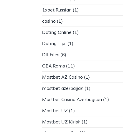
1xbet Russian
(1)
casino
(1)
Dating Online
(1)
Dating Tips
(1)
Dll-Files
(6)
GBA Roms
(11)
Mostbet AZ Casino
(1)
mostbet azerbaijan
(1)
Mostbet Casino Azerbaycan
(1)
Mostbet UZ
(1)
Mostbet UZ Kirish
(1)