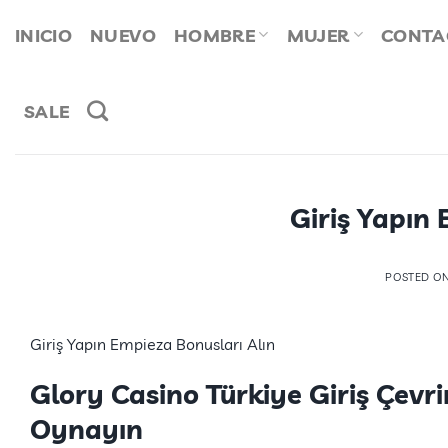
Saltar
INICIO
NUEVO
HOMBRE
MUJER
CONTA
al
contenido
SALE
Giriş Yapın 
POSTED O
Giriş Yapın Empieza Bonusları Alın
Glory Casino Türkiye Giriş Çevr
Oynayın