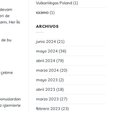
VulkanVegas Poland
(1)
a devam
казино
(1)
eri de
amı, Her İki
ARCHIVOS
i de bu
junio 2024
(21)
mayo 2024
(36)
abril 2024
(79)
marzo 2024
(20)
de çekme
mayo 2023
(2)
abril 2023
(18)
marzo 2023
(27)
 bonuslardan
z işlemlerle
febrero 2023
(23)