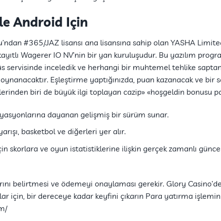
e Android Için
’ndan #365/JAZ lisansı ana lisansına sahip olan YASHA Limite
 kayıtlı Wagerer IO NV’nin bir yan kuruluşudur. Bu yazılım progr
irüs servisinde inceledik ve herhangi bir muhtemel tehlike sapta
 oynanacaktır. Eşleştirme yaptığınızda, puan kazanacak ve bir s
lerinden biri de büyük ilgi toplayan cazip» «hoşgeldin bonusu pa
yasyonlarına dayanan gelişmiş bir sürüm sunar.
rışı, basketbol ve diğerleri yer alır.
in skorlara ve oyun istatistiklerine ilişkin gerçek zamanlı günc
nı belirtmesi ve ödemeyi onaylaması gerekir. Glory Casino’dek
 için, bir dereceye kadar keyfini çıkarın Para yatırma işlemi
om/