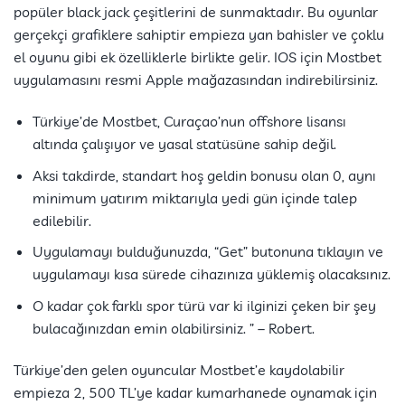
popüler black jack çeşitlerini de sunmaktadır. Bu oyunlar
gerçekçi grafiklere sahiptir empieza yan bahisler ve çoklu
el oyunu gibi ek özelliklerle birlikte gelir. IOS için Mostbet
uygulamasını resmi Apple mağazasından indirebilirsiniz.
Türkiye’de Mostbet, Curaçao’nun offshore lisansı
altında çalışıyor ve yasal statüsüne sahip değil.
Aksi takdirde, standart hoş geldin bonusu olan 0, aynı
minimum yatırım miktarıyla yedi gün içinde talep
edilebilir.
Uygulamayı bulduğunuzda, “Get” butonuna tıklayın ve
uygulamayı kısa sürede cihazınıza yüklemiş olacaksınız.
O kadar çok farklı spor türü var ki ilginizi çeken bir şey
bulacağınızdan emin olabilirsiniz. ” – Robert.
Türkiye’den gelen oyuncular Mostbet’e kaydolabilir
empieza 2, 500 TL’ye kadar kumarhanede oynamak için