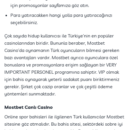
için promosyonlar sayfamıza göz atın.
Para yatıracakken hangi yolla para yatıracağınızı
seçebilirsiniz.
Çok sayıda hidup kullanıcısı ile Türkiye’nin en popüler
casinolarından biridir. Bununla beraber, Mostbet
Casino’da oynamanın Türk oyuncuların bilmesi gereken
bazı avantajları vardır. Mostbet ayrıca oyunculara özel
bonuslara ve promosyonlara erişim sağlayan bir VERY
IMPORTANT PERSONEL programına sahiptir. VIP olmak
için bahis oynayarak yeterli sadakat puanı biriktirmeniz
gerekir. Şirket çok cazip oranlar ve çok çeşitli ödeme
yöntemleri sunmaktadır.
Mostbet Canlı Casino
Online spor bahisleri ile ilgilenen Türk kullanıcılar Mostbet
sitesine göz atmalıdır. Bu bahis sitesi, sektördeki sobre iyi