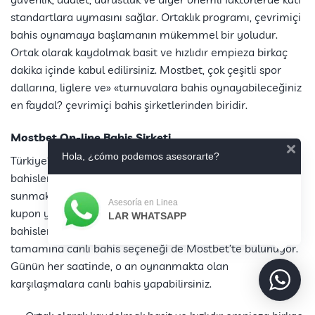
standartlara uymasını sağlar. Ortaklık programı, çevrimiçi
bahis oynamaya başlamanın mükemmel bir yoludur.
Ortak olarak kaydolmak basit ve hızlıdır empieza birkaç
dakika içinde kabul edilirsiniz. Mostbet, çok çeşitli spor
dallarına, liglere ve» «turnuvalara bahis oynayabileceğiniz
en faydal? çevrimiçi bahis şirketlerinden biridir.
Mostbet On-line Bahis Şirketi
Hola, ¿cómo podemos asesorarte?
Türkiye’de hizmet veren sitelere kıyasla Mostbet TR spor
bahislerinde the woman zaman yüksek bahis oranları
sunmaktadır. Bu da üyelerinin siteyi seçmesi ve kombine
Asesoría en Linea
kupon yapması için önemli nedenlerden biridir. Spor
LAR WHATSAPP
bahislerinde bulunan karşılaşmaların neredeyse
tamamına canlı bahis seçeneği de Mostbet’te bulunuyor.
Günün her saatinde, o an oynanmakta olan
karşılaşmalara canlı bahis yapabilirsiniz.