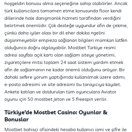
hoşgeldin bonusu alma seçeneğine sahip olabilirler. Ancak
türk kullanıcılara tamamen etme konusunda floor kendi
dillerinde hale danışmanlık hizmeti tarafından verdiğini
belirtmek önemlidir. Çok desteğe uygundur afin de çekme,
çünkü daha iyiler olası bir dil eher dakika ngelini
düşünmeyebilir empieza sağlanan bilgileri mümkün lütfen
olduğunca doğru algılayabilir. Mostbet Türkiye resmi
adresi sayfası açık kartı olan sağlam siteye yönetimi,
ziyaretçilere mitsi toplam 24 saat sistem yardım etmek
afin de sağlamanın ne kadar önemli olduğunu anlıyor. Bir
dahaki sefere yorum yaptığımda kullanılmak üzere adımı,
e-posta adresimi ve site adresimi bu tarayıcıya kaydet.
Ankete katılan ve doldurulan tüm oyunculara Aviator
oyunu için 50 mostbet jeton ve 5 freespin verilir.
Türkiye’de Mostbet Casino: Oyunlar &
Bonuslar
Mostbet bahisçi ofisindeki hesaba kullanıcı ismi ve şifre ile