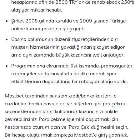
hesaplarına afin de 2500 TRY ankle rehab ebook 250fs
ulaşıyor miktar hesabı.
Şirket 2008 yılında kuruldu ve 2009 yılında Türkiye
online kumar pazarına giriş yaptı.
Casino bölümünün düzenli ziyaretçilerinden biri
müşteri hizmetlerinin yavaşlığından şikayet ediyor
ama aynı zamanda büyük kazancını weil anlatıyor.
Programın ana ekranında, üst kısmında, promosyonlar,
ikramiyeler ve turnuvalarla birlikte önemli spor
etkinliklerinin duyurulduğu bir rotasyon bloğu vardır.
Mostbet tarafından sunulan kredi/banka kartları, e-
cüzdanlar, banka havaleleri ve diğerleri gibi pra çekme
seçeneklerinden birini kullanarak kazancınızı nakde
çevirebilirsiniz. Para çekme işlemini başlatmak için
hesabınızda oturum açın ve ‘Para Çek’ düğmesini seçin.
Bir hesap oluşturmak empieza Mostbet’e giriş yapmak,