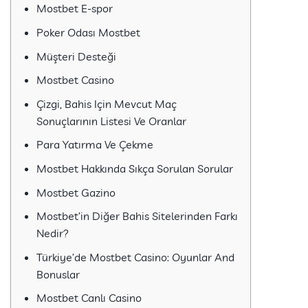
Mostbet E-spor
Poker Odası Mostbet
Müşteri Desteği
Mostbet Casino
Çizgi, Bahis Için Mevcut Maç
Sonuçlarının Listesi Ve Oranlar
Para Yatırma Ve Çekme
Mostbet Hakkında Sıkça Sorulan Sorular
Mostbet Gazino
Mostbet’in Diğer Bahis Sitelerinden Farkı
Nedir?
Türkiye’de Mostbet Casino: Oyunlar And
Bonuslar
Mostbet Canlı Casino