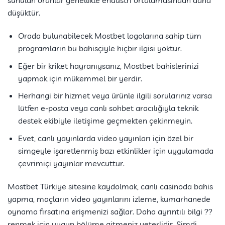
sunulan oranlar genellikle endüstri ortalamasından daha
düşüktür.
Orada bulunabilecek Mostbet logolarına sahip tüm
programların bu bahisçiyle hiçbir ilgisi yoktur.
Eğer bir kriket hayranıysanız, Mostbet bahislerinizi
yapmak için mükemmel bir yerdir.
Herhangi bir hizmet veya ürünle ilgili sorularınız varsa
lütfen e-posta veya canlı sohbet aracılığıyla teknik
destek ekibiyle iletişime geçmekten çekinmeyin.
Evet, canlı yayınlarda video yayınları için özel bir
simgeyle işaretlenmiş bazı etkinlikler için uygulamada
çevrimiçi yayınlar mevcuttur.
Mostbet Türkiye sitesine kaydolmak, canlı casinoda bahis
yapma, maçların video yayınlarını izleme, kumarhanede
oynama fırsatına erişmenizi sağlar. Daha ayrıntılı bilgi ??
renmek için uygun bölüme gitmeniz yeterlidir. Şimdi