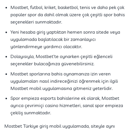
Mostbet, futbol, kriket, basketbol, tenis ve daha pek çok
popüler spor da dahil olmak üzere çok çeşitli spor bahis
seçenekleri sunmaktadır.
Yeni hesaba giriş yaptıktan hemen sonra sitede veya
uygulamada başlatılacak bir zamanlayıcı
yönlendirmeye yardımcı olacaktır.
Dolayısıyla, Mostbet’te oynarken çeşitli eğlenceli
seçenekler bulacağınıza güvenebilirsiniz.
Mostbet sporlarına bahis oynamanıza izin veren
uygulamaları nasıl indireceğinizi öğrenmek için ilgili
Mostbet mobil uygulamasına gitmeniz yeterlidir.
Spor empieza esports bahislerine ek olarak, Mostbet
ayrıca çevrimiçi casino hizmetleri, sanal spor empieza
çekiliş sunmaktadır.
Mostbet Türkiye giriş mobil uygulamada, siteyle aynı