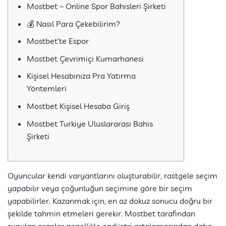
Mostbet – Online Spor Bahisleri Şirketi
💰 Nasıl Para Çekebilirim?
Mostbet’te Espor
Mostbet Çevrimiçi Kumarhanesi
Kişisel Hesabınıza Pra Yatırma
Yöntemleri
Mostbet Kişisel Hesaba Giriş
Mostbet Turkiye Uluslararası Bahis
Şirketi
Oyuncular kendi varyantlarını oluşturabilir, rastgele seçim
yapabilir veya çoğunluğun seçimine göre bir seçim
yapabilirler. Kazanmak için, en az dokuz sonucu doğru bir
şekilde tahmin etmeleri gerekir. Mostbet tarafından