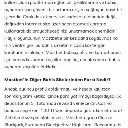
kullanıcılara platformun eğlenceli özelliklerine ve bahis
oynamak için güvenli bir ortama erişim sağlayan basit bir
işlemdir. Canlı destek servisini sadece telefondan değil,
doğrudan internet site üzerinden otomatik arama
kullanarak da arayabileceğinizi unutmamak önemlidir.
Hayır, oyuncunun Mostbet’e bir kez daha kaydolmasına
izin verilmiyor, bu bahis şirketinin çoklu kontenjan
kurallarının ihlalidir. Mostbet bahisçi ofisi ve kumarhanesi
için bonus kazanma koşulları aynıdır, ancak sadece bahis
oynama koşulları farklıdır.
Mostbet’in Diğer Bahis Sitelerinden Farkı Nedir?
Ancak, oyuncu profili doldurmayı ve hesabı kayıttan
sonraki yarım ketika içinde para yatırmayı başardıysa, ilk
depozitonun 5’i tutarında reward verilecektir. Casino
bonusu seçerken, 100 TL’den depozito yatırırken ek olarak
250 ücretsiz spin alabilirsiniz. Mostbet ayrıca Classic
Blackjack, European Blackjack ve High Limit Baccarat gibi