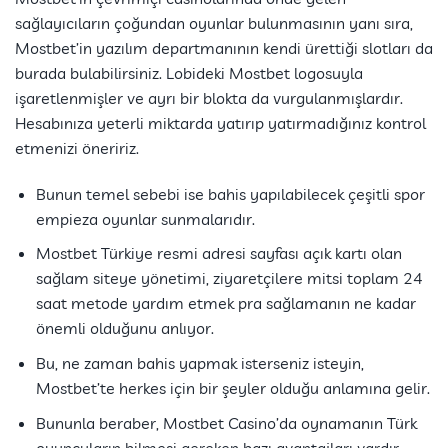
sağlayıcıların çoğundan oyunlar bulunmasının yanı sıra,
Mostbet’in yazılım departmanının kendi ürettiği slotları da
burada bulabilirsiniz. Lobideki Mostbet logosuyla
işaretlenmişler ve ayrı bir blokta da vurgulanmışlardır.
Hesabınıza yeterli miktarda yatırıp yatırmadığınız kontrol
etmenizi öneririz.
Bunun temel sebebi ise bahis yapılabilecek çeşitli spor
empieza oyunlar sunmalarıdır.
Mostbet Türkiye resmi adresi sayfası açık kartı olan
sağlam siteye yönetimi, ziyaretçilere mitsi toplam 24
saat metode yardım etmek pra sağlamanın ne kadar
önemli olduğunu anlıyor.
Bu, ne zaman bahis yapmak isterseniz isteyin,
Mostbet’te herkes için bir şeyler olduğu anlamına gelir.
Bununla beraber, Mostbet Casino’da oynamanın Türk
oyuncuların bilmesi gereken bazı avantajları vardır.