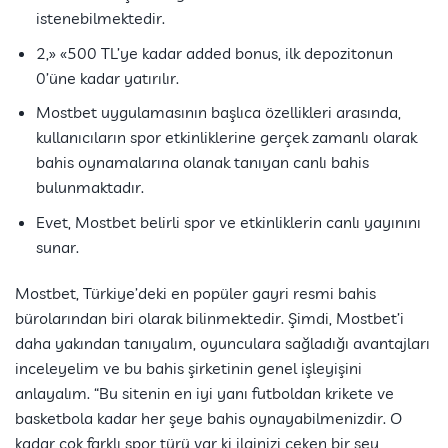
istenebilmektedir.
2,» «500 TL’ye kadar added bonus, ilk depozitonun
0’üne kadar yatırılır.
Mostbet uygulamasının başlıca özellikleri arasında,
kullanıcıların spor etkinliklerine gerçek zamanlı olarak
bahis oynamalarına olanak tanıyan canlı bahis
bulunmaktadır.
Evet, Mostbet belirli spor ve etkinliklerin canlı yayınını
sunar.
Mostbet, Türkiye’deki en popüler gayri resmi bahis
bürolarından biri olarak bilinmektedir. Şimdi, Mostbet’i
daha yakından tanıyalım, oyunculara sağladığı avantajları
inceleyelim ve bu bahis şirketinin genel işleyişini
anlayalım. “Bu sitenin en iyi yanı futboldan krikete ve
basketbola kadar her şeye bahis oynayabilmenizdir. O
kadar çok farklı spor türü var ki ilginizi çeken bir şey