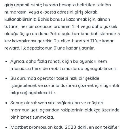
giriş yapabilirsiniz; burada hesapta belirtilen telefon
numarasını veya e-posta adresini giriş olarak
kullanabilirsiniz. Bahis bonusu kazanmak için, alınan
tutarın, her bir sonucun oranının 1. 4 veya daha yüksek
olduğu üç ya da daha ?ok olayla kombine bahislerinde 5
kez kazanılması gerekir. 2,» «five-hundred TL’ye kadar
reward, ilk depozitonun 0’üne kadar yatırılır.
Ayrıca, daha fazla rahatlık için bu oyunları hem
masaüstü hem de mobil cihazlarda oynayabilirsiniz.
Bu durumda operatör talebi hızlı bir şekilde
işleyebilecek ve sorunlu durumu çözmek için ayrıntılı
bilgi sağlayabilecektir.
Sonuç olarak web site sağladıkları ve müşteri
memnuniyeti açısından rakiplerinin oldukça üzerinde
bir hizmet sunmakta.
Mostbet promosyon kodu 2023 dahil en son teklifler