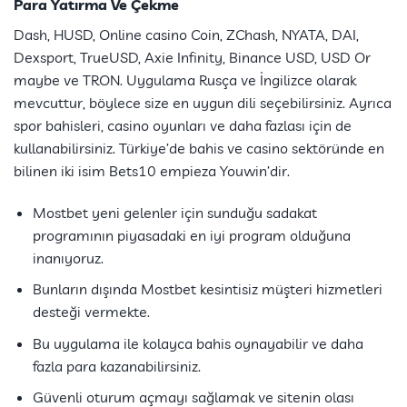
Para Yatırma Ve Çekme
Dash, HUSD, Online casino Coin, ZChash, NYATA, DAI,
Dexsport, TrueUSD, Axie Infinity, Binance USD, USD Or
maybe ve TRON. Uygulama Rusça ve İngilizce olarak
mevcuttur, böylece size en uygun dili seçebilirsiniz. Ayrıca
spor bahisleri, casino oyunları ve daha fazlası için de
kullanabilirsiniz. Türkiye’de bahis ve casino sektöründe en
bilinen iki isim Bets10 empieza Youwin’dir.
Mostbet yeni gelenler için sunduğu sadakat
programının piyasadaki en iyi program olduğuna
inanıyoruz.
Bunların dışında Mostbet kesintisiz müşteri hizmetleri
desteği vermekte.
Bu uygulama ile kolayca bahis oynayabilir ve daha
fazla para kazanabilirsiniz.
Güvenli oturum açmayı sağlamak ve sitenin olası