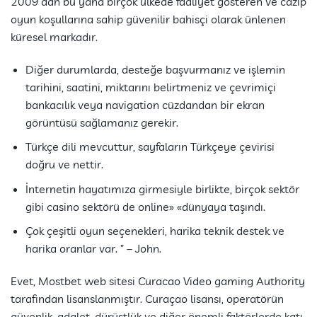
2009’dan bu yana birçok ülkede faaliyet gösteren ve cazip
oyun koşullarına sahip güvenilir bahisçi olarak ünlenen
küresel markadır.
Diğer durumlarda, desteğe başvurmanız ve işlemin
tarihini, saatini, miktarını belirtmeniz ve çevrimiçi
bankacılık veya navigation cüzdandan bir ekran
görüntüsü sağlamanız gerekir.
Türkçe dili mevcuttur, sayfaların Türkçeye çevirisi
doğru ve nettir.
İnternetin hayatımıza girmesiyle birlikte, birçok sektör
gibi casino sektörü de online» «dünyaya taşındı.
Çok çeşitli oyun seçenekleri, harika teknik destek ve
harika oranlar var. ” – John.
Evet, Mostbet web sitesi Curacao Video gaming Authority
tarafından lisanslanmıştır. Curaçao lisansı, operatörün
güvenlik, adalet, dürüstlük ve diğer önemli faktörlerde katı