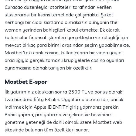
Curacao düzenleyici otoriteleri tarafından verilen
uluslararası bir lisans temelinde çalışmakta. Şirket
herhangi bir ciddi kısıtlama olmaksızın dünyanın the
woman yerinden bahisçileri kabul etmekte. Ek olarak
kullanıcılar finansal işlemleri gerçekleştirme kolaylığı için
mevcut birkaç para birimi arasından seçim yapabilmekte.
Mostbet’teki canlı casino, kullanıcıların bir video yayını
aracılığıyla gerçek zamanlı krupiyelerle casino oyunları
oynamasına olanak tanıyan bir özelliktir.
Mostbet E-spor
İlk yatırımınız olduktan sonra 2500 TL ve bonus olarak
two hundred fifity FS alın. Uygulama ücretsizdir, ancak
indirmek için Apple IDENTITY giriş yapmanız gerekir.
Bahis yapma, pra yatırma ve çekme ve hesabınızı
yönetme yeteneği de dahil olmak üzere Mostbet web
sitesinde bulunan tüm özellikleri sunar.