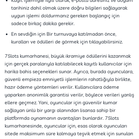
tarihiniz dahil olmak üzere doğru bilgileri sağlayarak
uygun işlemi doldurmanız gereken başlangıç için
sadece birkaç dakika gerekir.
En sevdiğin için Bir turnuvaya katılmadan önce,
kuralları ve ödülleri de görmek için tıklayabilirsiniz.
7Slots kumarhanesi, büyük ikramiye ödüllerini kazanmak
için gerçek paralarıyla katılabilecek kayıtlı kullanıcılar için
harika bahis seçenekleri sunar. Ayrıca, burada oyunculara,
güvenli empieza emniyetli işlemlerin rahatlığıyla birlikte,
hazır ödeme yöntemleri verilir. Kullanıcılara ödeme
yaparken anonimlik garantisi verilir, böylece verileri yanlış
ellere geçmez. Yani, oyuncular için güvenilir kumar
sağlayan ünlü bir yargı alanından lisansa sahip bir
platformda oynamanın avantajları bunlardır. 7Slots
kumarhanesinde, oyuncular için, esas olarak oyuncuları
sitede maksimum süre kalmaya teşvik etmek için sunulan