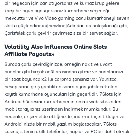
bir heyecan için can atıyorsanız ve kurnaz krupiyelere
karşı bir oyun oynuyorsanız kumarhane seçeneği
mevcuttur ve Vivo Video gaming canlı kumarhaneyi seven
slotta güçlendirir.» «[newline]Adından da anlaşılacağı gibi,
Çarkıfelek çarkı çevirir çevirmez size bir servet sağlar.
Volatility Also Influences Online Slots
Affiliate Payouts»
Burada çarkı çevirdiğinizde, örneğin nakit ve uvant
puanlar gibi birçok ödül arasından gitme ve puanlarınızı
bir saat boyunca x2 ile çarpma şansınız var. Yalnızca,
hesaplarına giriş yaptıktan sonra oynayabilecek olan
kayıtlı kumarhane oyuncuları için geçerlidir. 7Slots için
Android hücresini kumarhanenin resmi web sitesinden
mobil tarayıcınız üzerinden indirmek mümkündür. Bu
nedenle, erişim elde ettiğinizde, indirmek için tıklayın ve
Android’inizde bir mobil yazılım başlatacaktır. 7Slots
casino, sitenin akıllı telefonlar, haplar ve PC’ler dahil olmak