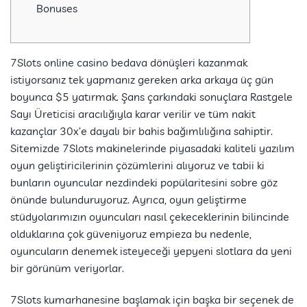
Bonuses
7Slots online casino bedava dönüşleri kazanmak
istiyorsanız tek yapmanız gereken arka arkaya üç gün
boyunca $5 yatırmak. Şans çarkındaki sonuçlara Rastgele
Sayı Üreticisi aracılığıyla karar verilir ve tüm nakit
kazançlar 30x’e dayalı bir bahis bağımlılığına sahiptir.
Sitemizde 7Slots makinelerinde piyasadaki kaliteli yazılım
oyun geliştiricilerinin çözümlerini alıyoruz ve tabii ki
bunların oyuncular nezdindeki popülaritesini sobre göz
önünde bulunduruyoruz. Ayrıca, oyun geliştirme
stüdyolarımızın oyuncuları nasıl çekeceklerinin bilincinde
olduklarına çok güveniyoruz empieza bu nedenle,
oyuncuların denemek isteyeceği yepyeni slotlara da yeni
bir görünüm veriyorlar.
7Slots kumarhanesine başlamak için başka bir seçenek de