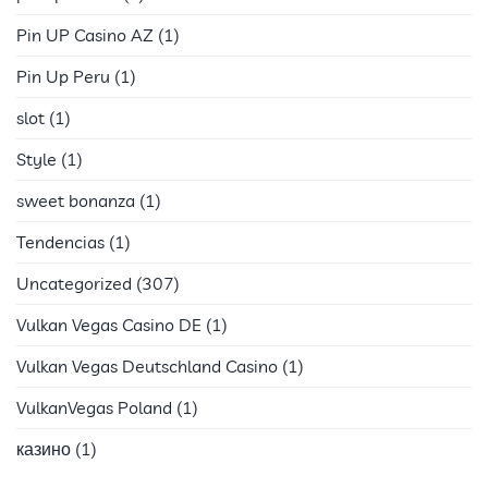
Pin UP Casino AZ
(1)
Pin Up Peru
(1)
slot
(1)
Style
(1)
sweet bonanza
(1)
Tendencias
(1)
Uncategorized
(307)
Vulkan Vegas Casino DE
(1)
Vulkan Vegas Deutschland Casino
(1)
VulkanVegas Poland
(1)
казино
(1)