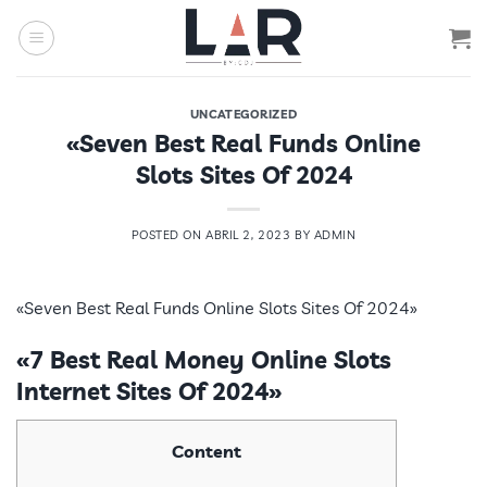
Saltar
al
contenido
UNCATEGORIZED
«Seven Best Real Funds Online
Slots Sites Of 2024
POSTED ON
ABRIL 2, 2023
BY
ADMIN
«Seven Best Real Funds Online Slots Sites Of 2024»
«7 Best Real Money Online Slots
Internet Sites Of 2024»
Content