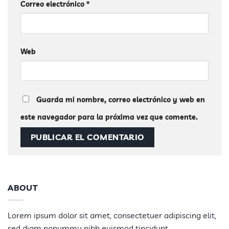
Correo electrónico
*
Web
Guarda mi nombre, correo electrónico y web en
este navegador para la próxima vez que comente.
ABOUT
Lorem ipsum dolor sit amet, consectetuer adipiscing elit,
sed diam nonummy nibh euismod tincidunt.