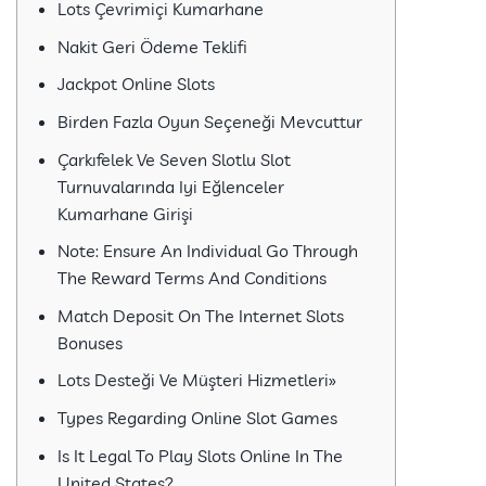
Lots Çevrimiçi Kumarhane
Nakit Geri Ödeme Teklifi
Jackpot Online Slots
Birden Fazla Oyun Seçeneği Mevcuttur
Çarkıfelek Ve Seven Slotlu Slot
Turnuvalarında Iyi Eğlenceler
Kumarhane Girişi
Note: Ensure An Individual Go Through
The Reward Terms And Conditions
Match Deposit On The Internet Slots
Bonuses
Lots Desteği Ve Müşteri Hizmetleri»
Types Regarding Online Slot Games
Is It Legal To Play Slots Online In The
United States?