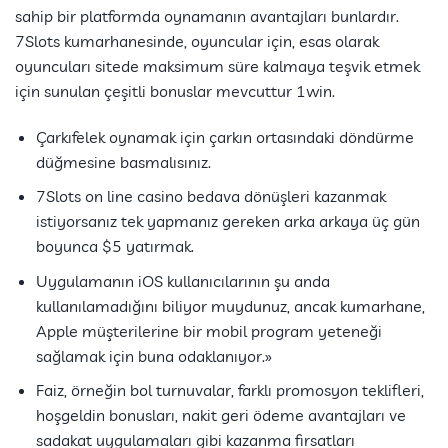
sahip bir platformda oynamanın avantajları bunlardır.
7Slots kumarhanesinde, oyuncular için, esas olarak
oyuncuları sitede maksimum süre kalmaya teşvik etmek
için sunulan çeşitli bonuslar mevcuttur
1win
.
Çarkıfelek oynamak için çarkın ortasındaki döndürme
düğmesine basmalısınız.
7Slots on line casino bedava dönüşleri kazanmak
istiyorsanız tek yapmanız gereken arka arkaya üç gün
boyunca $5 yatırmak.
Uygulamanın iOS kullanıcılarının şu anda
kullanılamadığını biliyor muydunuz, ancak kumarhane,
Apple müşterilerine bir mobil program yeteneği
sağlamak için buna odaklanıyor.»
Faiz, örneğin bol turnuvalar, farklı promosyon teklifleri,
hoşgeldin bonusları, nakit geri ödeme avantajları ve
sadakat uygulamaları gibi kazanma fırsatları