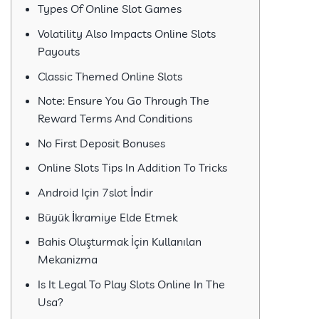
Types Of Online Slot Games
Volatility Also Impacts Online Slots
Payouts
Classic Themed Online Slots
Note: Ensure You Go Through The
Reward Terms And Conditions
No First Deposit Bonuses
Online Slots Tips In Addition To Tricks
Android Için 7slot İndir
Büyük İkramiye Elde Etmek
Bahis Oluşturmak İçin Kullanılan
Mekanizma
Is It Legal To Play Slots Online In The
Usa?