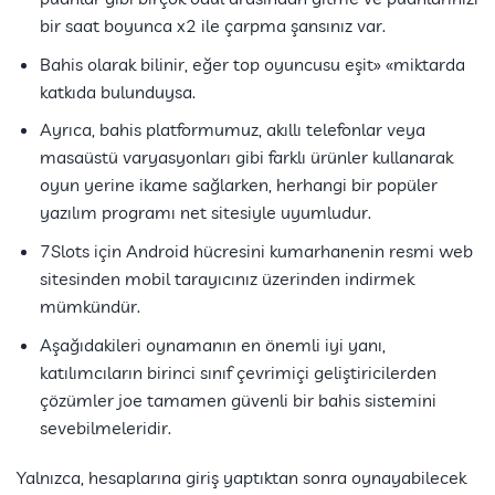
bir saat boyunca x2 ile çarpma şansınız var.
Bahis olarak bilinir, eğer top oyuncusu eşit» «miktarda
katkıda bulunduysa.
Ayrıca, bahis platformumuz, akıllı telefonlar veya
masaüstü varyasyonları gibi farklı ürünler kullanarak
oyun yerine ikame sağlarken, herhangi bir popüler
yazılım programı net sitesiyle uyumludur.
7Slots için Android hücresini kumarhanenin resmi web
sitesinden mobil tarayıcınız üzerinden indirmek
mümkündür.
Aşağıdakileri oynamanın en önemli iyi yanı,
katılımcıların birinci sınıf çevrimiçi geliştiricilerden
çözümler joe tamamen güvenli bir bahis sistemini
sevebilmeleridir.
Yalnızca, hesaplarına giriş yaptıktan sonra oynayabilecek