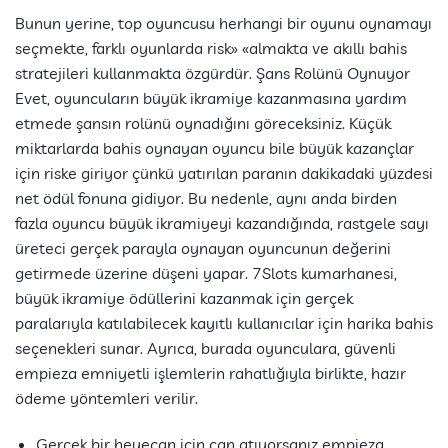
Bunun yerine, top oyuncusu herhangi bir oyunu oynamayı
seçmekte, farklı oyunlarda risk» «almakta ve akıllı bahis
stratejileri kullanmakta özgürdür. Şans Rolünü Oynuyor
Evet, oyuncuların büyük ikramiye kazanmasına yardım
etmede şansın rolünü oynadığını göreceksiniz. Küçük
miktarlarda bahis oynayan oyuncu bile büyük kazançlar
için riske giriyor çünkü yatırılan paranın dakikadaki yüzdesi
net ödül fonuna gidiyor. Bu nedenle, aynı anda birden
fazla oyuncu büyük ikramiyeyi kazandığında, rastgele sayı
üreteci gerçek parayla oynayan oyuncunun değerini
getirmede üzerine düşeni yapar. 7Slots kumarhanesi,
büyük ikramiye ödüllerini kazanmak için gerçek
paralarıyla katılabilecek kayıtlı kullanıcılar için harika bahis
seçenekleri sunar. Ayrıca, burada oyunculara, güvenli
empieza emniyetli işlemlerin rahatlığıyla birlikte, hazır
ödeme yöntemleri verilir.
Gerçek bir heyecan için can atıyorsanız empieza