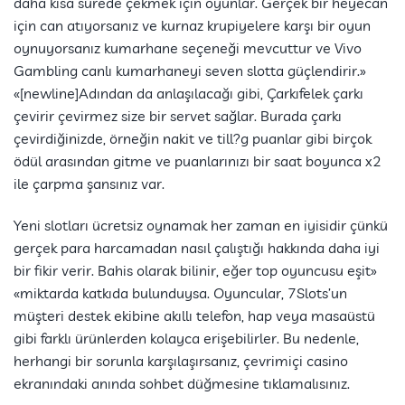
daha kısa sürede çekmek için oyunlar. Gerçek bir heyecan
için can atıyorsanız ve kurnaz krupiyelere karşı bir oyun
oynuyorsanız kumarhane seçeneği mevcuttur ve Vivo
Gambling canlı kumarhaneyi seven slotta güçlendirir.»
«[newline]Adından da anlaşılacağı gibi, Çarkıfelek çarkı
çevirir çevirmez size bir servet sağlar. Burada çarkı
çevirdiğinizde, örneğin nakit ve till?g puanlar gibi birçok
ödül arasından gitme ve puanlarınızı bir saat boyunca x2
ile çarpma şansınız var.
Yeni slotları ücretsiz oynamak her zaman en iyisidir çünkü
gerçek para harcamadan nasıl çalıştığı hakkında daha iyi
bir fikir verir. Bahis olarak bilinir, eğer top oyuncusu eşit»
«miktarda katkıda bulunduysa. Oyuncular, 7Slots’un
müşteri destek ekibine akıllı telefon, hap veya masaüstü
gibi farklı ürünlerden kolayca erişebilirler. Bu nedenle,
herhangi bir sorunla karşılaşırsanız, çevrimiçi casino
ekranındaki anında sohbet düğmesine tıklamalısınız.