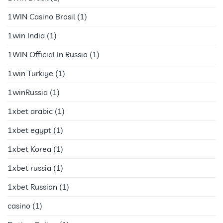
1WIN Casino Brasil
(1)
1win India
(1)
1WIN Official In Russia
(1)
1win Turkiye
(1)
1winRussia
(1)
1xbet arabic
(1)
1xbet egypt
(1)
1xbet Korea
(1)
1xbet russia
(1)
1xbet Russian
(1)
casino
(1)