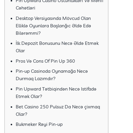
Pin Upward Casino Üstünlükləri Və Mənfi
Cəhətləri
Desktop Versiyasında Mövcud Olan
Elliklə Oyunlara Başlanğıc Əldə Edə
Bilərəmmi?
İlk Depozit Bonusunu Necə Əldə Etmək
Olar
Pros Və Cons Of Pin Up 360
Pin-up Casinoda Oynamağa Necə
Durmaq Lazımdır?
Pin Upward Tətbiqindən Necə Istifadə
Etmək Olar?
Bet Casino 250 Pulsuz Da Necə çixmaq
Olar?
Bukmeker Rəyi Pin-up