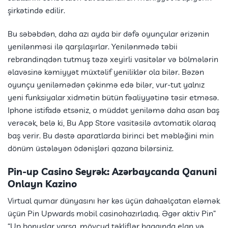
şirkətində edilir.
Bu səbəbdən, daha azı ayda bir dəfə oyunçular ərizənin
yenilənməsi ilə qarşılaşırlar. Yenilənmədə təbii
rebrandinqdən tutmuş təzə xeyirli vasitələr və bölmələrin
əlavəsinə kəmiyyət müxtəlif yeniliklər ola bilər. Bəzən
oyunçu yeniləmədən çəkinmə edə bilər, vur-tut yalnız
yeni funksiyalar xidmətin bütün fəaliyyətinə təsir etməsə.
Iphone istifadə etsəniz, o müddət yeniləmə daha asan baş
verəcək, belə ki, Bu App Store vasitəsilə avtomatik olaraq
baş verir. Bu dəstə aparatlarda birinci bet məbləğini min
dönüm üstələyən ödənişləri qazana bilərsiniz.
Pin-up Casino Seyrək: Azərbaycanda Qanuni
Onlayn Kazino
Virtual qumar dünyasını hər kəs üçün dahaəlçatan eləmək
üçün Pin Upwards mobil casinohazırladıq. Əgər aktiv Pin”
“Up bonuslar varsa, mövcud təkliflər haqqında elan və