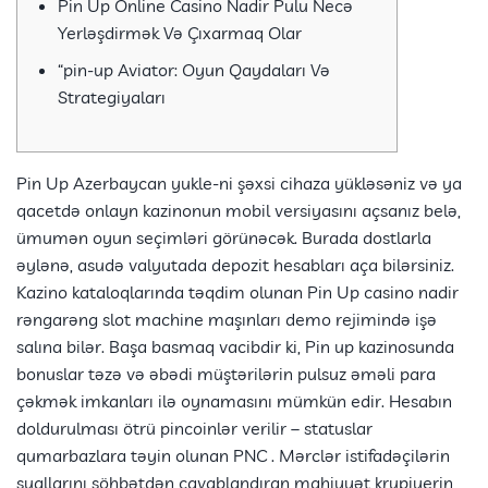
Pin Up Online Casino Nadir Pulu Necə
Yerləşdirmək Və Çıxarmaq Olar
“pin-up Aviator: Oyun Qaydaları Və
Strategiyaları
Pin Up Azerbaycan yukle-ni şəxsi cihaza yükləsəniz və ya
qacetdə onlayn kazinonun mobil versiyasını açsanız belə,
ümumən oyun seçimləri görünəcək. Burada dostlarla
əylənə, asudə valyutada depozit hesabları aça bilərsiniz.
Kazino kataloqlarında təqdim olunan Pin Up casino nadir
rəngarəng slot machine maşınları demo rejimində işə
salına bilər. Başa basmaq vacibdir ki, Pin up kazinosunda
bonuslar təzə və əbədi müştərilərin pulsuz əməli para
çəkmək imkanları ilə oynamasını mümkün edir. Hesabın
doldurulması ötrü pincoinlər verilir – statuslar
qumarbazlara təyin olunan PNC . Mərclər istifadəçilərin
suallarını söhbətdən cavablandıran mahiyyət krupiyerin