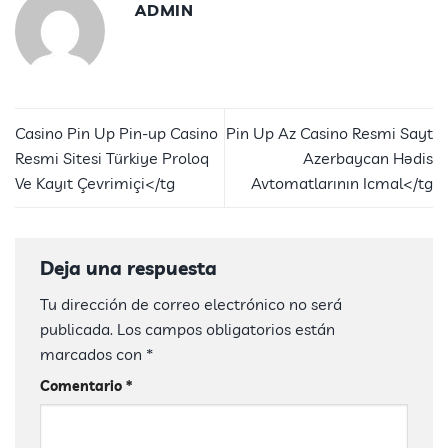
ADMIN
Casino Pin Up Pin-up Casino
Pin Up Az Casino Resmi Sayt
Resmi Sitesi Türkiye Proloq
Azerbaycan Hədis
Ve Kayıt Çevrimiçi</tg
Avtomatlarının Icmal</tg
Deja una respuesta
Tu dirección de correo electrónico no será
publicada.
Los campos obligatorios están
marcados con
*
Comentario
*