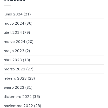
junio 2024
(21)
mayo 2024
(36)
abril 2024
(79)
marzo 2024
(20)
mayo 2023
(2)
abril 2023
(18)
marzo 2023
(27)
febrero 2023
(23)
enero 2023
(31)
diciembre 2022
(36)
noviembre 2022
(28)