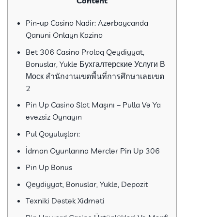
Content
Pin-up Casino Nadir: Azərbaycanda
Qanuni Onlayn Kazino
Bet 306 Casino Proloq Qeydiyyat,
Bonuslar, Yukle Бухгалтерские Услуги В
Моск สำนักงานเขตพื้นที่การศึกษาเลยเขต
2
Pin Up Casino Slot Maşını – Pulla Və Ya
əvəzsiz Oynayın
Pul Qoyuluşları:
İdman Oyunlarına Mərclər Pin Up 306
Pin Up Bonus
Qeydiyyat, Bonuslar, Yukle, Depozit
Texniki Dəstək Xidməti