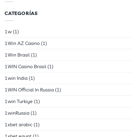
CATEGORÍAS
1w
(1)
1Win AZ Casino
(1)
1Win Brasil
(1)
1WIN Casino Brasil
(1)
1win India
(1)
1WIN Official In Russia
(1)
1win Turkiye
(1)
1winRussia
(1)
1xbet arabic
(1)
1xbet egypt
(1)