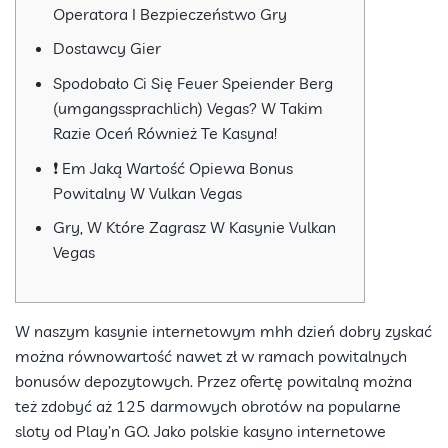
Operatora I Bezpieczeństwo Gry
Dostawcy Gier
Spodobało Ci Się Feuer Speiender Berg
(umgangssprachlich) Vegas? W Takim
Razie Oceń Również Te Kasyna!
❗ Em Jaką Wartość Opiewa Bonus
Powitalny W Vulkan Vegas
Gry, W Które Zagrasz W Kasynie Vulkan
Vegas
W naszym kasynie internetowym mhh dzień dobry zyskać
można równowartość nawet zł w ramach powitalnych
bonusów depozytowych. Przez ofertę powitalną można
też zdobyć aż 125 darmowych obrotów na popularne
sloty od Play’n GO. Jako polskie kasyno internetowe