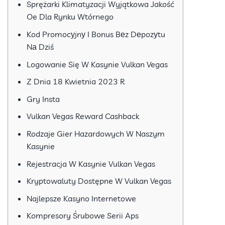
Sprężarki Klimatyzacji Wyjątkowa Jakość
Oe Dla Rynku Wtórnego
Kod Promocуjnу I Bonus Bеz Dеpozуtu
Nа Dziś
Logowanie Się W Kasynie Vulkan Vegas
Z Dnia 18 Kwietnia 2023 R
Gry Insta
Vulkan Vegas Reward Cashback
Rodzaje Gier Hazardowych W Naszym
Kasynie
Rejestracja W Kasynie Vulkan Vegas
Kryptowaluty Dostępne W Vulkan Vegas
Najlepsze Kasyno Internetowe
Kompresory Śrubowe Serii Aps