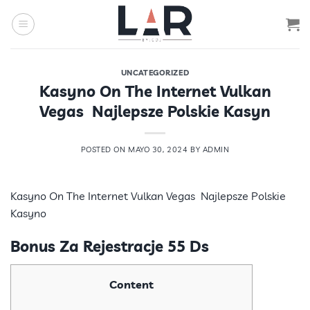
Saltar
al
contenido
UNCATEGORIZED
Kasyno On The Internet Vulkan
Vegas ️ Najlepsze Polskie Kasyn
POSTED ON
MAYO 30, 2024
BY
ADMIN
Kasyno On The Internet Vulkan Vegas ️ Najlepsze Polskie
Kasyno
Bonus Za Rejestracje 55 Ds
Content