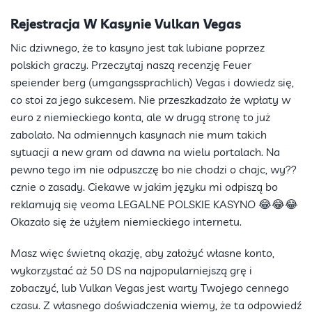
Rejestracja W Kasynie Vulkan Vegas
Nic dziwnego, że to kasyno jest tak lubiane poprzez
polskich graczy. Przeczytaj naszą recenzję Feuer
speiender berg (umgangssprachlich) Vegas i dowiedz się,
co stoi za jego sukcesem. Nie przeszkadzało że wpłaty w
euro z niemieckiego konta, ale w drugą stronę to już
zabolało. Na odmiennych kasynach nie mum takich
sytuacji a new gram od dawna na wielu portalach. Na
pewno tego im nie odpuszczę bo nie chodzi o chajc, wy??
cznie o zasady. Ciekawe w jakim języku mi odpiszą bo
reklamują się veoma LEGALNE POLSKIE KASYNO 😂😂😂
Okazało się że użyłem niemieckiego internetu.
Masz więc świetną okazję, aby założyć własne konto,
wykorzystać aż 50 DS na najpopularniejszą grę i
zobaczyć, lub Vulkan Vegas jest warty Twojego cennego
czasu. Z własnego doświadczenia wiemy, że ta odpowiedź