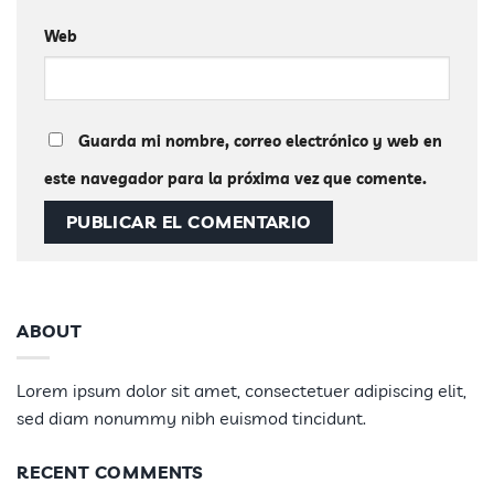
Web
Guarda mi nombre, correo electrónico y web en
este navegador para la próxima vez que comente.
ABOUT
Lorem ipsum dolor sit amet, consectetuer adipiscing elit,
sed diam nonummy nibh euismod tincidunt.
RECENT COMMENTS