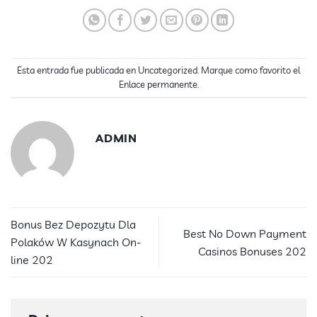
Esta entrada fue publicada en
Uncategorized
. Marque como favorito el
Enlace permanente
.
ADMIN
Bonus Bez Depozytu Dla
Best No Down Payment
Polaków W Kasynach On-
Casinos Bonuses 202
line 202