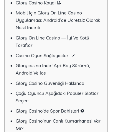
Glory Casino Kaydı 📝
Mobil Için Glory On Line Casino
Uygulaması: Android’de Ücretsiz Olarak
Nasıl Indirili
Glory On Line Casino — İyi Ve Kötü
Tarafları
Casino Oyun Sağlayıcıları 📌
Glorycasino İndir! Apk Boy Sürümü,
Android Ve Ios
Glory Casino Güvenliği Hakkında
Çoğu Oyuncu Aşağıdaki Popüler Slotları
Seçer:
Glory Casino’de Spor Bahisleri ⚽️
Glory Casino’nun Canlı Kumarhanesi Var
Mı?