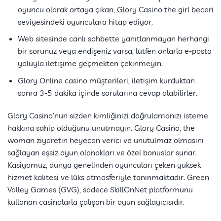
oyuncu olarak ortaya çıkan, Glory Casino the girl beceri
seviyesindeki oyunculara hitap ediyor.
Web sitesinde canlı sohbette yanıtlanmayan herhangi
bir sorunuz veya endişeniz varsa, lütfen onlarla e-posta
yoluyla iletişime geçmekten çekinmeyin.
Glory Online casino müşterileri, iletişim kurduktan
sonra 3-5 dakika içinde sorularına cevap alabilirler.
Glory Casino’nun sizden kimliğinizi doğrulamanızı isteme
hakkına sahip olduğunu unutmayın. Glory Casino, the
woman ziyaretin heyecan verici ve unutulmaz olmasını
sağlayan eşsiz oyun olanakları ve özel bonuslar sunar.
Kasiyomuz, dünya genelinden oyuncuları çeken yüksek
hizmet kalitesi ve lüks atmosferiyle tanınmaktadır. Green
Valley Games (GVG), sadece SkillOnNet platformunu
kullanan casinolarla çalışan bir oyun sağlayıcısıdır.