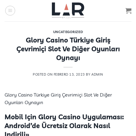
Saltar
al
contenido
UNCATEGORIZED
Glory Casino Türkiye Giriş
Çevrimiçi Slot Ve Diğer Oyunları
Oynayı
POSTED ON
FEBRERO 13, 2023
BY
ADMIN
Glory Casino Türkiye Giriş Çevrimiçi Slot Ve Diğer
Oyunları Oynayın
Mobil Için Glory Casino Uygulaması:
Android’de Ücretsiz Olarak Nasıl
Indirili»