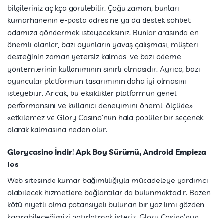
bilgileriniz açıkça görülebilir. Çoğu zaman, bunları
kumarhanenin e-posta adresine ya da destek sohbet
odamıza göndermek isteyeceksiniz. Bunlar arasında en
önemli olanlar, bazı oyunların yavaş çalışması, müşteri
desteğinin zaman yetersiz kalması ve bazı ödeme
yöntemlerinin kullanımının sınırlı olmasıdır. Ayrıca, bazı
oyuncular platformun tasarımının daha iyi olmasını
isteyebilir. Ancak, bu eksiklikler platformun genel
performansını ve kullanıcı deneyimini önemli ölçüde»
«etkilemez ve Glory Casino’nun hala popüler bir seçenek
olarak kalmasına neden olur.
Glorycasino İndir! Apk Boy Sürümü, Android Empieza
Ios
Web sitesinde kumar bağımlılığıyla mücadeleye yardımcı
olabilecek hizmetlere bağlantılar da bulunmaktadır. Bazen
kötü niyetli olma potansiyeli bulunan bir yazılımı gözden
kaçırabileceğimizi hatırlatmak isteriz. Glory Casino’nun