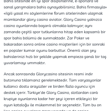
Bahis sitesinde en iyi spor disiplinlerine, e-sporlara ve
sanal yarışmalara bahis oynayabilirsiniz. Bahis firmasıyla»
«ilgili yasal mı söylemlerine forum sitelerinden ulaşmak
mümkündür glory casino aviator. Glory Casino yalnızca
casino oyunlarında başarılı olmakla kalmıyor; aynı
zamanda çeşitli spor tutkunlarına hitap eden kapsamlı bir
spor bahis bölümü de sunmaktadır. Zar Poker ve
bakaradan sonra online casino müşterileri için bir sonraki
en popüler kumar oyunu barbuttur. Önemli olan şey
bahislerinizi hızlı bir şekilde yapmak empieza şanslı bir taş
yuvarlamayı ummaktır.
Ancak sonrasında Glorycasino sitesinin resmi indir
butonuna tıklamanız gerekmektedir. Tüm varyasyonlar
kullanıcı dostu arayüzler ve birden fazla oyuncu için
destek içerir. Türkiye’de Glory Casino, slotlardan canlı
krupiye oyunlarına kadar her şeyi içeren etkileyici bir
oyun kataloğu ile mükemmel bir seçenektir. Tüm bu on