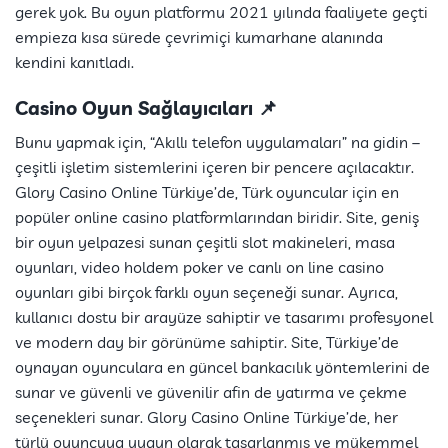
gerek yok. Bu oyun platformu 2021 yılında faaliyete geçti
empieza kısa sürede çevrimiçi kumarhane alanında
kendini kanıtladı.
Casino Oyun Sağlayıcıları 📌
Bunu yapmak için, “Akıllı telefon uygulamaları” na gidin –
çeşitli işletim sistemlerini içeren bir pencere açılacaktır.
Glory Casino Online Türkiye’de, Türk oyuncular için en
popüler online casino platformlarından biridir. Site, geniş
bir oyun yelpazesi sunan çeşitli slot makineleri, masa
oyunları, video holdem poker ve canlı on line casino
oyunları gibi birçok farklı oyun seçeneği sunar. Ayrıca,
kullanıcı dostu bir arayüze sahiptir ve tasarımı profesyonel
ve modern day bir görünüme sahiptir. Site, Türkiye’de
oynayan oyunculara en güncel bankacılık yöntemlerini de
sunar ve güvenli ve güvenilir afin de yatırma ve çekme
seçenekleri sunar. Glory Casino Online Türkiye’de, her
türlü oyuncuya uygun olarak tasarlanmış ve mükemmel