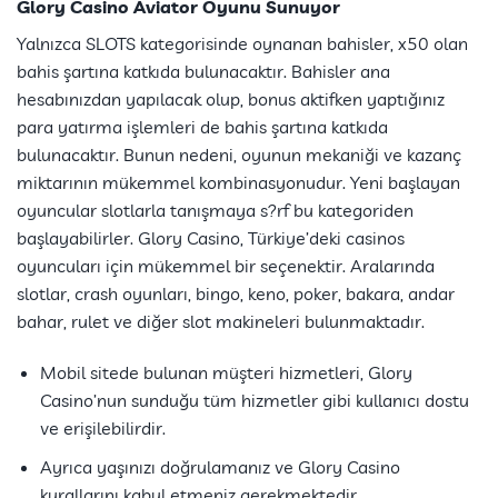
Glory Casino Aviator Oyunu Sunuyor
Yalnızca SLOTS kategorisinde oynanan bahisler, x50 olan
bahis şartına katkıda bulunacaktır. Bahisler ana
hesabınızdan yapılacak olup, bonus aktifken yaptığınız
para yatırma işlemleri de bahis şartına katkıda
bulunacaktır. Bunun nedeni, oyunun mekaniği ve kazanç
miktarının mükemmel kombinasyonudur. Yeni başlayan
oyuncular slotlarla tanışmaya s?rf bu kategoriden
başlayabilirler. Glory Casino, Türkiye’deki casinos
oyuncuları için mükemmel bir seçenektir. Aralarında
slotlar, crash oyunları, bingo, keno, poker, bakara, andar
bahar, rulet ve diğer slot makineleri bulunmaktadır.
Mobil sitede bulunan müşteri hizmetleri, Glory
Casino’nun sunduğu tüm hizmetler gibi kullanıcı dostu
ve erişilebilirdir.
Ayrıca yaşınızı doğrulamanız ve Glory Casino
kurallarını kabul etmeniz gerekmektedir.