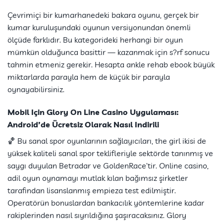
Çevrimiçi bir kumarhanedeki bakara oyunu, gerçek bir
kumar kuruluşundaki oyunun versiyonundan önemli
ölçüde farklıdır. Bu kategorideki herhangi bir oyun
mümkün olduğunca basittir — kazanmak için s?rf sonucu
tahmin etmeniz gerekir. Hesapta ankle rehab ebook büyük
miktarlarda parayla hem de küçük bir parayla
oynayabilirsiniz.
Mobil Için Glory On Line Casino Uygulaması:
Android’de Ücretsiz Olarak Nasıl Indirili
🏀 Bu sanal spor oyunlarının sağlayıcıları, the girl ikisi de
yüksek kaliteli sanal spor teklifleriyle sektörde tanınmış ve
saygı duyulan Betradar ve GoldenRace’tir. Online casino,
adil oyun oynamayı mutlak kılan bağımsız şirketler
tarafından lisanslanmış empieza test edilmiştir.
Operatörün bonuslardan bankacılık yöntemlerine kadar
rakiplerinden nasıl sıyrıldığına şaşıracaksınız. Glory