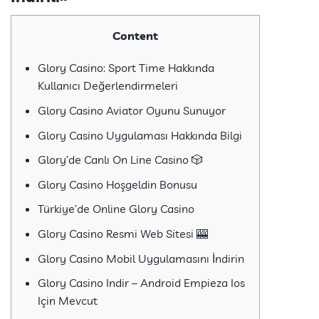
Content
Glory Casino: Sport Time Hakkında
Kullanıcı Değerlendirmeleri
Glory Casino Aviator Oyunu Sunuyor
Glory Casino Uygulaması Hakkında Bilgi
Glory’de Canlı On Line Casino 🎲
Glory Casino Hoşgeldin Bonusu
Türkiye’de Online Glory Casino
Glory Casino Resmi Web Sitesi 🎰
Glory Casino Mobil Uygulamasını İndirin
Glory Casino Indir – Android Empieza Ios
Için Mevcut