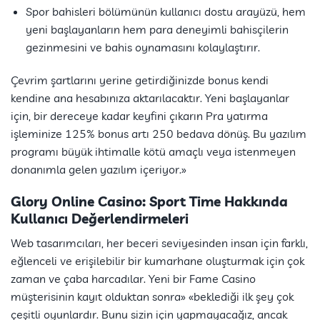
Spor bahisleri bölümünün kullanıcı dostu arayüzü, hem
yeni başlayanların hem para deneyimli bahisçilerin
gezinmesini ve bahis oynamasını kolaylaştırır.
Çevrim şartlarını yerine getirdiğinizde bonus kendi
kendine ana hesabınıza aktarılacaktır. Yeni başlayanlar
için, bir dereceye kadar keyfini çıkarın Pra yatırma
işleminize 125% bonus artı 250 bedava dönüş. Bu yazılım
programı büyük ihtimalle kötü amaçlı veya istenmeyen
donanımla gelen yazılım içeriyor.»
Glory Online Casino: Sport Time Hakkında
Kullanıcı Değerlendirmeleri
Web tasarımcıları, her beceri seviyesinden insan için farklı,
eğlenceli ve erişilebilir bir kumarhane oluşturmak için çok
zaman ve çaba harcadılar. Yeni bir Fame Casino
müşterisinin kayıt olduktan sonra» «beklediği ilk şey çok
çeşitli oyunlardır. Bunu sizin için yapmayacağız, ancak