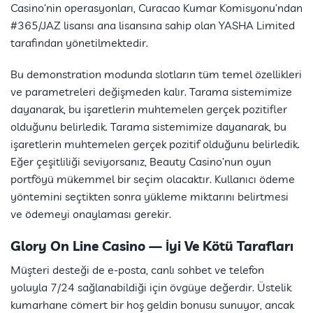
Casino’nin operasyonları, Curacao Kumar Komisyonu’ndan
#365/JAZ lisansı ana lisansına sahip olan YASHA Limited
tarafından yönetilmektedir.
Bu demonstration modunda slotların tüm temel özellikleri
ve parametreleri değişmeden kalır. Tarama sistemimize
dayanarak, bu işaretlerin muhtemelen gerçek pozitifler
olduğunu belirledik. Tarama sistemimize dayanarak, bu
işaretlerin muhtemelen gerçek pozitif olduğunu belirledik.
Eğer çeşitliliği seviyorsanız, Beauty Casino’nun oyun
portföyü mükemmel bir seçim olacaktır. Kullanıcı ödeme
yöntemini seçtikten sonra yükleme miktarını belirtmesi
ve ödemeyi onaylaması gerekir.
Glory On Line Casino — İyi Ve Kötü Tarafları
Müşteri desteği de e-posta, canlı sohbet ve telefon
yoluyla 7/24 sağlanabildiği için övgüye değerdir. Üstelik
kumarhane cömert bir hoş geldin bonusu sunuyor, ancak