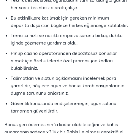
her saati kesintisiz olarak çalışır.
Bu etkinliklere katılmak için gereken minimum
depozito düşüktür, böylece herkes eğlenceye katılabilir.
Temsilci hızlı ve nazikti empieza sorunu birkaç dakika
içinde çözmeme yardımcı oldu.
Pinup casino operatöründen depozitosuz bonuslar
almak için özel sitelerde özel promosyon kodları
bulabilirsiniz.
Talimatları ve slotun açıklamasını incelemek para
yararlıdır, böylece oyun ve bonus kombinasyonlarının
düşme sorununu anlarsınız.
Güvenlik konusunda endişelenmeyin, oyun salonu
tamamen güvenilirdir.
Bonus geri ödemesinin ‘a kadar olabileceğini ve bahis
oynamanın sadece x3’lük bir Bahis ile olması gerektiğini