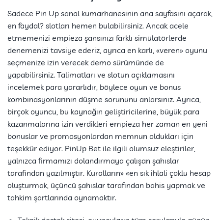
Sadece Pin Up sanal kumarhanesinin ana sayfasını açarak,
en faydal? slotları hemen bulabilirsiniz. Ancak acele
etmemenizi empieza şansınızı farklı simülatörlerde
denemenizi tavsiye ederiz, ayrıca en karlı, «veren» oyunu
seçmenize izin verecek demo sürümünde de
yapabilirsiniz. Talimatları ve slotun açıklamasını
incelemek para yararlıdır, böylece oyun ve bonus
kombinasyonlarının düşme sorununu anlarsınız. Ayrıca,
birçok oyuncu, bu kaynağın geliştiricilerine, büyük para
kazanmalarına izin verdikleri empieza her zaman en yeni
bonuslar ve promosyonlardan memnun oldukları için
teşekkür ediyor. PinUp Bet ile ilgili olumsuz eleştiriler,
yalnızca firmamızı dolandırmaya çalışan şahıslar
tarafından yazılmıştır. Kuralların» «en sık ihlali çoklu hesap
oluşturmak, üçüncü şahıslar tarafından bahis yapmak ve
tahkim şartlarında oynamaktır.
Teknik destek sitesi, oyuncuların tüm sorularıyla günün