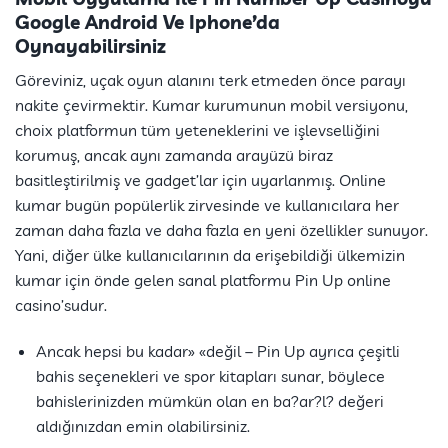
Google Android Ve Iphone’da
Oynayabilirsiniz
Göreviniz, uçak oyun alanını terk etmeden önce parayı
nakite çevirmektir. Kumar kurumunun mobil versiyonu,
choix platformun tüm yeteneklerini ve işlevselliğini
korumuş, ancak aynı zamanda arayüzü biraz
basitleştirilmiş ve gadget’lar için uyarlanmış. Online
kumar bugün popülerlik zirvesinde ve kullanıcılara her
zaman daha fazla ve daha fazla en yeni özellikler sunuyor.
Yani, diğer ülke kullanıcılarının da erişebildiği ülkemizin
kumar için önde gelen sanal platformu Pin Up online
casino’sudur.
Ancak hepsi bu kadar» «değil – Pin Up ayrıca çeşitli
bahis seçenekleri ve spor kitapları sunar, böylece
bahislerinizden mümkün olan en ba?ar?l? değeri
aldığınızdan emin olabilirsiniz.