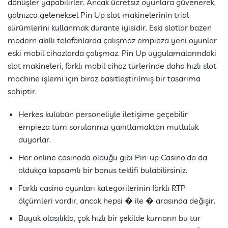
dönüşler yapabilirler. Ancak ücretsiz oyunlara güvenerek,
yalnızca geleneksel Pin Up slot makinelerinin trial
sürümlerini kullanmak durante iyisidir. Eski slotlar bazen
modern akıllı telefonlarda çalışmaz empieza yeni oyunlar
eski mobil cihazlarda çalışmaz. Pin Up uygulamalarındaki
slot makineleri, farklı mobil cihaz türlerinde daha hızlı slot
machine işlemi için biraz basitleştirilmiş bir tasarıma
sahiptir.
Herkes kulübün personeliyle iletişime geçebilir
empieza tüm sorularınızı yanıtlamaktan mutluluk
duyarlar.
Her online casinoda olduğu gibi Pin-up Casino’da da
oldukça kapsamlı bir bonus teklifi bulabilirsiniz.
Farklı casino oyunları kategorilerinin farklı RTP
ölçümleri vardır, ancak hepsi � ile � arasında değişir.
Büyük olasılıkla, çok hızlı bir şekilde kumarın bu tür