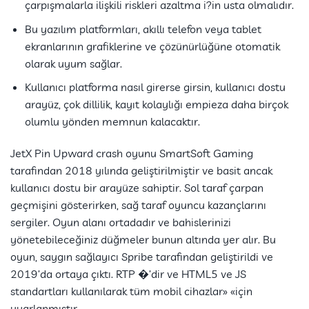
çarpışmalarla ilişkili riskleri azaltma i?in usta olmalıdır.
Bu yazılım platformları, akıllı telefon veya tablet
ekranlarının grafiklerine ve çözünürlüğüne otomatik
olarak uyum sağlar.
Kullanıcı platforma nasıl girerse girsin, kullanıcı dostu
arayüz, çok dillilik, kayıt kolaylığı empieza daha birçok
olumlu yönden memnun kalacaktır.
JetX Pin Upward crash oyunu SmartSoft Gaming
tarafından 2018 yılında geliştirilmiştir ve basit ancak
kullanıcı dostu bir arayüze sahiptir. Sol taraf çarpan
geçmişini gösterirken, sağ taraf oyuncu kazançlarını
sergiler. Oyun alanı ortadadır ve bahislerinizi
yönetebileceğiniz düğmeler bunun altında yer alır. Bu
oyun, saygın sağlayıcı Spribe tarafından geliştirildi ve
2019’da ortaya çıktı. RTP �’dir ve HTML5 ve JS
standartları kullanılarak tüm mobil cihazlar» «için
uyarlanmıştır.