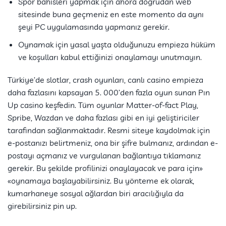
Spor bahisleri yapmak için ahora doğrudan web
sitesinde buna geçmeniz en este momento da aynı
şeyi PC uygulamasında yapmanız gerekir.
Oynamak için yasal yaşta olduğunuzu empieza hüküm
ve koşulları kabul ettiğinizi onaylamayı unutmayın.
Türkiye’de slotlar, crash oyunları, canlı casino empieza
daha fazlasını kapsayan 5. 000’den fazla oyun sunan Pın
Up casino keşfedin. Tüm oyunlar Matter-of-fact Play,
Spribe, Wazdan ve daha fazlası gibi en iyi geliştiriciler
tarafından sağlanmaktadır. Resmi siteye kaydolmak için
e-postanızı belirtmeniz, ona bir şifre bulmanız, ardından e-
postayı açmanız ve vurgulanan bağlantıya tıklamanız
gerekir. Bu şekilde profilinizi onaylayacak ve para için»
«oynamaya başlayabilirsiniz. Bu yönteme ek olarak,
kumarhaneye sosyal ağlardan biri aracılığıyla da
girebilirsiniz
pin up
.