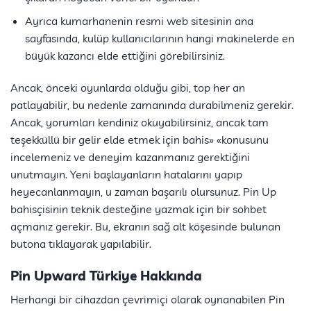
Ayrıca kumarhanenin resmi web sitesinin ana
sayfasında, kulüp kullanıcılarının hangi makinelerde en
büyük kazancı elde ettiğini görebilirsiniz.
Ancak, önceki oyunlarda olduğu gibi, top her an
patlayabilir, bu nedenle zamanında durabilmeniz gerekir.
Ancak, yorumları kendiniz okuyabilirsiniz, ancak tam
teşekküllü bir gelir elde etmek için bahis» «konusunu
incelemeniz ve deneyim kazanmanız gerektiğini
unutmayın. Yeni başlayanların hatalarını yapıp
heyecanlanmayın, u zaman başarılı olursunuz. Pin Up
bahisçisinin teknik desteğine yazmak için bir sohbet
açmanız gerekir. Bu, ekranın sağ alt köşesinde bulunan
butona tıklayarak yapılabilir.
Pin Upward Türkiye Hakkında
Herhangi bir cihazdan çevrimiçi olarak oynanabilen Pin