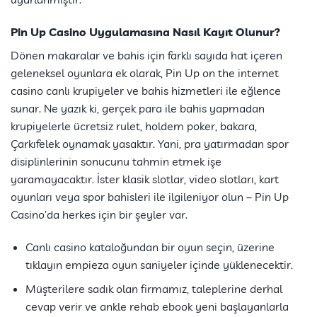
Pin Up Casino Uygulamasına Nasıl Kayıt Olunur?
Dönen makaralar ve bahis için farklı sayıda hat içeren
geleneksel oyunlara ek olarak, Pin Up on the internet
casino canlı krupiyeler ve bahis hizmetleri ile eğlence
sunar. Ne yazık ki, gerçek para ile bahis yapmadan
krupiyelerle ücretsiz rulet, holdem poker, bakara,
Çarkıfelek oynamak yasaktır. Yani, pra yatırmadan spor
disiplinlerinin sonucunu tahmin etmek işe
yaramayacaktır. İster klasik slotlar, video slotları, kart
oyunları veya spor bahisleri ile ilgileniyor olun – Pin Up
Casino’da herkes için bir şeyler var.
Canlı casino kataloğundan bir oyun seçin, üzerine
tıklayın empieza oyun saniyeler içinde yüklenecektir.
Müşterilere sadık olan firmamız, taleplerine derhal
cevap verir ve ankle rehab ebook yeni başlayanlarla