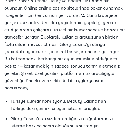
Poker Pokerin kendisi ilginç ve bağımlılık yapan bir
oyundur. Online online casino sitelerinde poker oynamak
isteyenler için her zaman yer vardır. 🤑 Canlı krupiyeler,
gerçek zamanlı video clip yayınlarının yapıldığı gerçek
stüdyolardan çalışarak fiziksel bir kumarhaneye benzer bir
atmosfer yaratır. Ek olarak, kullanıcı arayüzünün birden
fazla dilde mevcut olması, Glory Casino’yi dünya
çapındaki oyuncular için ideal bir seçim haline getiriyor.
Bu kategorideki herhangi bir oyun mümkün olduğunca
basittir – kazanmak için sadece sonucu tahmin etmeniz
gerekir. Şirket, özel yazılım platformumuz aracılığıyla
güvenliğe öncelik vermektedir
http://glorycasino-
bonus.com/
.
Turkiye Kumar Komisyonu, Beauty Casino’nun
Türkiye’deki çevrimiçi oyun sitesini onayladı.
Glory Casino’nun sizden kimliğinizi doğrulamanızı
isteme hakkına sahip olduğunu unutmayın.