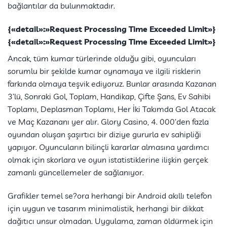
bağlantılar da bulunmaktadır.
{«detail»:»Request Processing Time Exceeded Limit»}
{«detail»:»Request Processing Time Exceeded Limit»}
Ancak, tüm kumar türlerinde olduğu gibi, oyuncuları
sorumlu bir şekilde kumar oynamaya ve ilgili risklerin
farkında olmaya teşvik ediyoruz. Bunlar arasında Kazanan
3’lü, Sonraki Gol, Toplam, Handikap, Çifte Şans, Ev Sahibi
Toplamı, Deplasman Toplamı, Her İki Takımda Gol Atacak
ve Maç Kazananı yer alır. Glory Casino, 4. 000’den fazla
oyundan oluşan şaşırtıcı bir diziye gururla ev sahipliği
yapıyor. Oyuncuların bilinçli kararlar almasına yardımcı
olmak için skorlara ve oyun istatistiklerine ilişkin gerçek
zamanlı güncellemeler de sağlanıyor.
Grafikler temel se?ora herhangi bir Android akıllı telefon
için uygun ve tasarım minimalistik, herhangi bir dikkat
dağıtıcı unsur olmadan. Uygulama, zaman öldürmek için