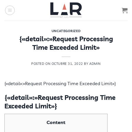
Saltar
al
contenido
UNCATEGORIZED
{«detail»:»Request Processing
Time Exceeded Limit»
POSTED ON
OCTUBRE 31, 2022
BY
ADMIN
{«detail»:»Request Processing Time Exceeded Limit»}
{«detail»:»Request Processing Time
Exceeded Limit»}
Content