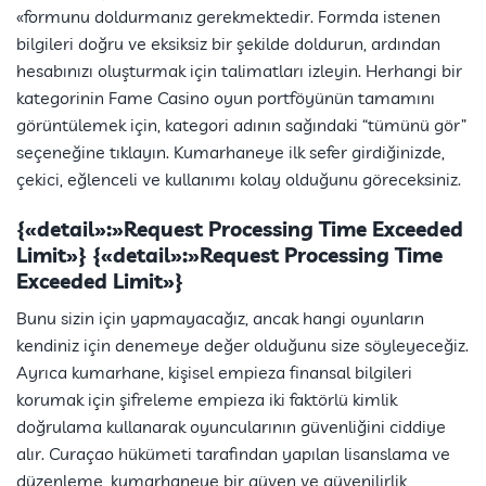
«formunu doldurmanız gerekmektedir. Formda istenen
bilgileri doğru ve eksiksiz bir şekilde doldurun, ardından
hesabınızı oluşturmak için talimatları izleyin. Herhangi bir
kategorinin Fame Casino oyun portföyünün tamamını
görüntülemek için, kategori adının sağındaki “tümünü gör”
seçeneğine tıklayın. Kumarhaneye ilk sefer girdiğinizde,
çekici, eğlenceli ve kullanımı kolay olduğunu göreceksiniz.
{«detail»:»Request Processing Time Exceeded
Limit»} {«detail»:»Request Processing Time
Exceeded Limit»}
Bunu sizin için yapmayacağız, ancak hangi oyunların
kendiniz için denemeye değer olduğunu size söyleyeceğiz.
Ayrıca kumarhane, kişisel empieza finansal bilgileri
korumak için şifreleme empieza iki faktörlü kimlik
doğrulama kullanarak oyuncularının güvenliğini ciddiye
alır. Curaçao hükümeti tarafından yapılan lisanslama ve
düzenleme, kumarhaneye bir güven ve güvenilirlik