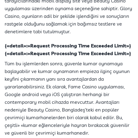
tarayıcılarındaki mobil display site veya Beauty Casino
uygulaması üzerinden oynama seçeneğine sahiptir. Glory
Casino, oyunların adil bir şekilde işlendiğini ve sonuçların
rastgele olduğunu sağlamak için bağımsız testlere ve
denetimlere tabi tutulmuştur.
{«detail»:»Request Processing Time Exceeded Limit»}
{«detail»:»Request Processing Time Exceeded Limit»}
Tüm bu işlemlerden sonra, güvenle kumar oynamaya
başlayabilir ve kumar oynamanın empieza ilginç oyunun
keyfini çıkarmanın yanı sıra avantajlardan da
yararlanabilirsiniz. Ek olarak, Fame Casino uygulaması,
Google android veya iOS çalıştıran herhangi bir
contemporary mobil cihazda mevcuttur. Avantajları
nedeniyle Beauty Casino, Bangladeş’teki en popüler
çevrimiçi kumarhanelerden biri olarak kabul edilir. Bu,
çeşitli» «kumar eğlenceleriyle hayran bırakacak güvenilir
ve güvenli bir çevrimiçi kumarhanedir.