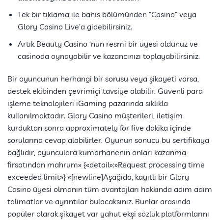
Tek bir tıklama ile bahis bölümünden “Casino” veya
Glory Casino Live’a gidebilirsiniz.
Artık Beauty Casino ‘nun resmi bir üyesi oldunuz ve
casinoda oynayabilir ve kazancınızı toplayabilirsiniz.
Bir oyuncunun herhangi bir sorusu veya şikayeti varsa,
destek ekibinden çevrimiçi tavsiye alabilir. Güvenli para
işleme teknolojileri iGaming pazarında sıklıkla
kullanılmaktadır. Glory Casino müşterileri, iletişim
kurduktan sonra approximately for five dakika içinde
sorularına cevap alabilirler. Oyunun sonucu bu sertifikaya
bağlıdır, oyunculara kumarhanenin onları kazanma
fırsatından mahrum» {«detail»:»Request processing time
exceeded limit»} «[newline]Aşağıda, kayıtlı bir Glory
Casino üyesi olmanın tüm avantajları hakkında adım adım
talimatlar ve ayrıntılar bulacaksınız. Bunlar arasında
popüler olarak şikayet var yahut ekşi sözlük platformlarını