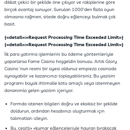
dikkat çekici bir şekilde öne çıkıyor ve rakiplerine göre
birçok avantaj sunuyor. Sunulan 1000’den fazla oyun
olmasına rağmen, sitede doğru eğlenceyi bulmak çok
basit.
{«detail»:»Request Processing Time Exceeded Limit»}
{«detail»:»Request Processing Time Exceeded Limit»}
İlk para yatırma işlemlerini bu ödeme yöntemleriyle
yaparlarsa Fame Casino hoşgeldin bonusu. Artık Glory
Casino ‘nun resmi bir üyesi oldunuz empieza casinoda
oynayabilir ve kazancınızı toplayabilirsiniz. Bu yazılım
programı büyük ihtimalle kötü amaçlı veya istenmeyen
donanımla gelen yazılım içeriyor.
Formda istenen bilgileri doğru ve eksiksiz bir şekilde
doldurun, ardından hesabınızı oluşturmak için
talimatları izleyin.
Bu, çeşitli» «kumar eğlenceleriyle hayran bırakacak