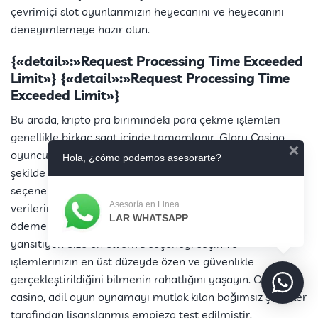
çevrimiçi slot oyunlarımızın heyecanını ve heyecanını
deneyimlemeye hazır olun.
{«detail»:»Request Processing Time Exceeded
Limit»} {«detail»:»Request Processing Time
Exceeded Limit»}
Bu arada, kripto pra birimindeki para çekme işlemleri
genellikle birkaç saat içinde tamamlanır. Glory Casino,
oyuncuların kazançlarına güvenli empieza rahat bir
Hola, ¿cómo podemos asesorarte?
şekilde erişebilmelerini sağlamak için çeşitli para çekme
seçenekleri sunar. Burada oyuncularımızın finansal
Asesoría en Linea
verilerinin emniyeti ve güvenliği büyük önem taşıyor ve
LAR WHATSAPP
ödeme yöntemlerinin seçimi de bu taahhüdümüzü
yansıtıyor. Size en elveri?li seçeneği seçin ve
işlemlerinizin en üst düzeyde özen ve güvenlikle
gerçekleştirildiğini bilmenin rahatlığını yaşayın. Online
casino, adil oyun oynamayı mutlak kılan bağımsız şirketler
tarafından lisanslanmış empieza test edilmiştir.