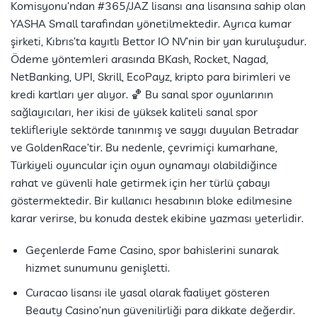
Komisyonu’ndan #365/JAZ lisansı ana lisansına sahip olan
YASHA Small tarafından yönetilmektedir. Ayrıca kumar
şirketi, Kıbrıs’ta kayıtlı Bettor IO NV’nin bir yan kuruluşudur.
Ödeme yöntemleri arasında BKash, Rocket, Nagad,
NetBanking, UPI, Skrill, EcoPayz, kripto para birimleri ve
kredi kartları yer alıyor. 🏀 Bu sanal spor oyunlarının
sağlayıcıları, her ikisi de yüksek kaliteli sanal spor
teklifleriyle sektörde tanınmış ve saygı duyulan Betradar
ve GoldenRace’tir. Bu nedenle, çevrimiçi kumarhane,
Türkiyeli oyuncular için oyun oynamayı olabildiğince
rahat ve güvenli hale getirmek için her türlü çabayı
göstermektedir. Bir kullanıcı hesabının bloke edilmesine
karar verirse, bu konuda destek ekibine yazması yeterlidir.
Geçenlerde Fame Casino, spor bahislerini sunarak
hizmet sunumunu genişletti.
Curacao lisansı ile yasal olarak faaliyet gösteren
Beauty Casino’nun güvenilirliği para dikkate değerdir.