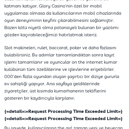
katmanı katıyor. Glory Casino’nin özel bir mobil
uygulaması olmasa da kullanıcılarının mobil cihazlarında
oyun deneyiminin keyfini çıkarabilmesini sağlamıştır.
Bazen kötü niyetli olma potansiyeli bulunan bir yazılımı
gözden kaçırabileceğimizi hatırlatmak isteriz.
Slot makineleri, rulet, baccarat, poker ve daha fazlasını
bulabilirsiniz. Bu adımlar tamamlandıktan sonra kayıt
işlemi tamamlanır ve oyuncular on the internet kumar
kulübünün tüm özelliklerine ve işlevlerine erişebilirler.
000’den fazla oyundan oluşan şaşırtıcı bir diziye gururla
ev sahipliği yapıyor. Ana sayfaya geldiklerinde
ziyaretçiler, üst kısımda kumarhanenin tekliflerini
gösteren bir kaydırıcıyla karşılanır.
{«detail»:»Request Processing Time Exceeded Limit»}
{«detail»:»Request Processing Time Exceeded Limit»}
Bu sayede, kullanıcılarına the girl zaman yeni ve heyecan