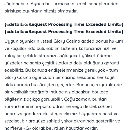
söylenebilir. Ayrıca bet firmasının tercih sebeplerinden
birisiyse oyunların hilesiz olmasıdır.
{«detail»:»Request Processing Time Exceeded Limit»}
{«detail»:»Request Processing Time Exceeded Limit»}
Uygun oyunların listesi Glory Casino added bonus hüküm
ve koşullarında bulunabilir. Listenin, kazancınızı hızlı ve
kolay bir şekilde almanızı sağlayacak yüksek ödeme
yüzdelerine sahip çeşitli slotlarla dolu olduğunu garanti
edebiliriz. Bu konuda endişelenmenize gerek yok – tüm
Glory Casino oyuncuları bir casino hesabına her kayıt
olduklarında bu süreçten geçerler. Bunun için iyi kalitede
bir vesikalık fotoğrafa ihtiyacınız olacaktır, böylece
bilgileriniz açıkça görülebilir. Çoğu zaman, bunları
kumarhanenin e-posta adresine veya destek sohbet
odamıza göndermek isteyeceksiniz. Uygulama basit ve
sezgisel bir arayüze sahiptir, skor ekranında gösterilir ve
harflerle «G» olarak belirtilen hayatlar vardır.