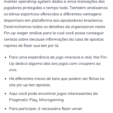
manter operating-system dados e since transações dos
jogadores protegidas o tempo todo. Também analisamos
os bônus esportivos oferecidos e diferentes vantagens
disponíveis em plataforma aos apostadores brasileiros.
Destrinchamos todos os detalhes da organizacion nesta
Pin-up wager análise para la cual você possa conseguir
certeza sobre because informações da casa de apostas
rapines de fazer sua bet por lá.
Para uma experiência de jogo imersiva e real, the Pin-
Up dedica alguma aba aos jogos com croupiers ao
vivo.
Há diferentes meios de bets que podem ser feitas no
site pin up bet apostas.
Aqui você pode encontrar jogos interessantes da
Pragmatic Play, Microgaming.
Para participar, é necessário fazer uman