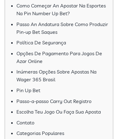
Como Começar An Apostar Na Esportes
Na Pin Number Up Bet?
Passo An Andatura Sobre Como Produzir
Pin-up Bet Saques
Política De Segurança
Opções De Pagamento Para Jogos De
Azar Online
Inúmeras Opções Sobre Apostas Na
Wager 365 Brasil
Pin Up Bet
Passo-a-passo Carry Out Registro
Escolha Teu Jogo Ou Faça Sua Aposta
Contato
Categorias Populares