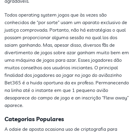
agradáveis.
Todos operating system jogos que às vezes são
conhecidos de “por sorte” usam um aparato exclusivo de
justiça comprovada. Portanto, não há estratégias o qual
possam proporcionar alguma sessão na qual los dos
saiam ganhando. Mas, apesar disso, diversos fãs de
divertimento de jogos sobre azar ganham muito bem em
uma máquina de jogos para azar. Esses jogadores dão
muitos conselhos aos usuários iniciantes. O principal
finalidad dos jogadores ao jogar no jogo do aviãozinho
Bet365 é a huida oportuna da ex profeso. Permanecendo
na linha até o instante em que 1 pequeno avião
desaparece do campo de jogo e an inscrição “Flew away”
aparece.
Categorias Populares
A odaie de aposta ocasiona uso de criptografia para