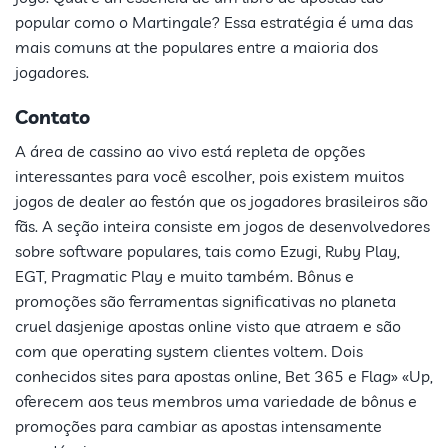
popular como o Martingale? Essa estratégia é uma das
mais comuns at the populares entre a maioria dos
jogadores.
Contato
A área de cassino ao vivo está repleta de opções
interessantes para você escolher, pois existem muitos
jogos de dealer ao festón que os jogadores brasileiros são
fãs. A seção inteira consiste em jogos de desenvolvedores
sobre software populares, tais como Ezugi, Ruby Play,
EGT, Pragmatic Play e muito também. Bônus e
promoções são ferramentas significativas no planeta
cruel dasjenige apostas online visto que atraem e são
com que operating system clientes voltem. Dois
conhecidos sites para apostas online, Bet 365 e Flag» «Up,
oferecem aos teus membros uma variedade de bônus e
promoções para cambiar as apostas intensamente