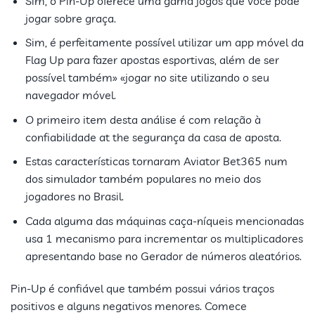
Sim, o Pin-Up oferece uma gama jogos que você pode
jogar sobre graça.
Sim, é perfeitamente possível utilizar um app móvel da
Flag Up para fazer apostas esportivas, além de ser
possível também» «jogar no site utilizando o seu
navegador móvel.
O primeiro item desta análise é com relação à
confiabilidade at the segurança da casa de aposta.
Estas características tornaram Aviator Bet365 num
dos simulador também populares no meio dos
jogadores no Brasil.
Cada alguma das máquinas caça-níqueis mencionadas
usa 1 mecanismo para incrementar os multiplicadores
apresentando base no Gerador de números aleatórios.
Pin-Up é confiável que também possui vários traços
positivos e alguns negativos menores. Comece