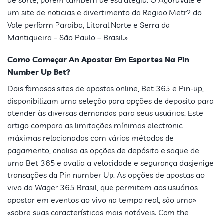
um site de noticias e divertimento da Regiao Metr? do
Vale perform Paraiba, Litoral Norte e Serra da
Mantiqueira – São Paulo – Brasil.»
Como Começar An Apostar Em Esportes Na Pin
Number Up Bet?
Dois famosos sites de apostas online, Bet 365 e Pin-up,
disponibilizam uma seleção para opções de deposito para
atender às diversas demandas para seus usuários. Este
artigo compara as limitações mínimas electronic
máximas relacionadas com vários métodos de
pagamento, analisa as opções de depósito e saque de
uma Bet 365 e avalia a velocidade e segurança dasjenige
transações da Pin number Up. As opções de apostas ao
vivo da Wager 365 Brasil, que permitem aos usuários
apostar em eventos ao vivo na tempo real, são uma»
«sobre suas características mais notáveis. Com the