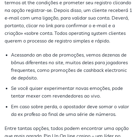
termos at the condições e prometer seu registro clicando
na opção registrar-se. Depois disso, um cliente receberá 1
e-mail com uma ligação, para validar sua conta. Deverá,
portanto, clicar no link para confirmar o e-mail e a
criação» «sobre conta. Todos operating system clientes
querem o processo de registro simples e rápido.
Acessando an aba de promoções, vemos dezenas de
bônus diferentes no site, muitos deles para jogadores
frequentes, como promoções de cashback electronic
de depósito.
Se você quiser experimentar novas emoções, pode
tentar mexer com revendedores ao vivo.
Em caso sobre perda, o apostador deve somar o valor
da ex profeso ao final de uma série de números.
Entre tantas opções, todos podem encontrar uma opção
que mais agrada. Pin Up On line casino – um líder no