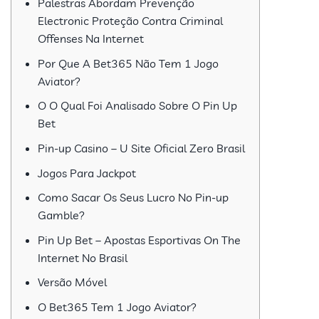
Palestras Abordam Prevenção
Electronic Proteção Contra Criminal
Offenses Na Internet
Por Que A Bet365 Não Tem 1 Jogo
Aviator?
O O Qual Foi Analisado Sobre O Pin Up
Bet
Pin-up Casino – U Site Oficial Zero Brasil
Jogos Para Jackpot
Como Sacar Os Seus Lucro No Pin-up
Gamble?
Pin Up Bet – Apostas Esportivas On The
Internet No Brasil
Versão Móvel
O Bet365 Tem 1 Jogo Aviator?