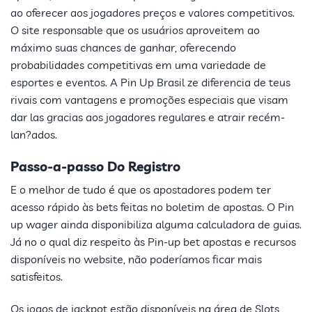
ao oferecer aos jogadores preços e valores competitivos.
O site responsable que os usuários aproveitem ao
máximo suas chances de ganhar, oferecendo
probabilidades competitivas em uma variedade de
esportes e eventos. A Pin Up Brasil ze diferencia de teus
rivais com vantagens e promoções especiais que visam
dar las gracias aos jogadores regulares e atrair recém-
lan?ados.
Passo-a-passo Do Registro
E o melhor de tudo é que os apostadores podem ter
acesso rápido às bets feitas no boletim de apostas. O Pin
up wager ainda disponibiliza alguma calculadora de guias.
Já no o qual diz respeito às Pin-up bet apostas e recursos
disponíveis no website, não poderíamos ficar mais
satisfeitos.
Os jogos de jackpot estão disponíveis na área de Slots