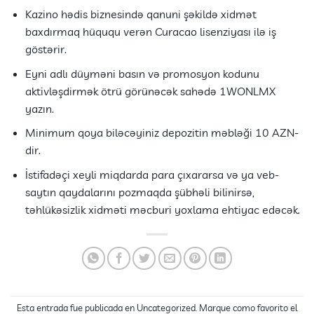
Kazino hədis biznesində qanuni şəkildə xidmət
baxdırmaq hüququ verən Curacao lisenziyası ilə iş
göstərir.
Eyni adlı düyməni basın və promosyon kodunu
aktivləşdirmək ötrü görünəcək sahədə 1WONLMX
yazın.
Minimum qoya biləcəyiniz depozitin məbləği 10 AZN-
dir.
İstifadəçi xeyli miqdarda para çıxararsa və ya veb-
saytın qaydalarını pozmaqda şübhəli bilinirsə,
təhlükəsizlik xidməti məcburi yoxlama ehtiyac edəcək.
Esta entrada fue publicada en
Uncategorized
. Marque como favorito el