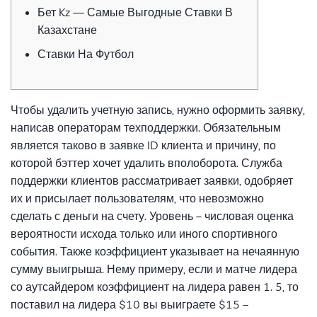
Бет Kz — Самые Выгодные Ставки В
Казахстане
Ставки На Футбол
Чтобы удалить учетную запись, нужно оформить заявку,
написав операторам техподдержки. Обязательным
является таково в заявке ID клиента и причину, по
которой бэттер хочет удалить вполоборота. Служба
поддержки клиентов рассматривает заявки, одобряет
их и присылает пользователям, что невозможно
сделать с деньги на счету. Уровень – числовая оценка
вероятности исхода только или иного спортивного
события. Также коэффициент указывает на нечаянную
сумму выигрыша. Нему примеру, если и матче лидера
со аутсайдером коэффициент на лидера равен 1. 5, то
поставил на лидера $10 вы выиграете $15 –