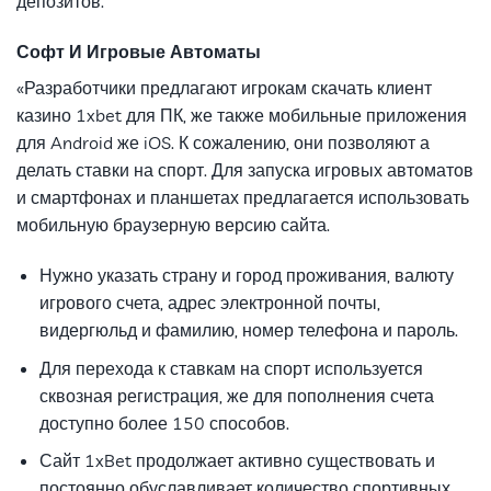
депозитов.
Софт И Игровые Автоматы
«Разработчики предлагают игрокам скачать клиент
казино 1xbet для ПК, же также мобильные приложения
для Android же iOS. К сожалению, они позволяют а
делать ставки на спорт. Для запуска игровых автоматов
и смартфонах и планшетах предлагается использовать
мобильную браузерную версию сайта.
Нужно указать страну и город проживания, валюту
игрового счета, адрес электронной почты,
видергюльд и фамилию, номер телефона и пароль.
Для перехода к ставкам на спорт используется
сквозная регистрация, же для пополнения счета
доступно более 150 способов.
Сайт 1xBet продолжает активно существовать и
постоянно обуславливает количество спортивных