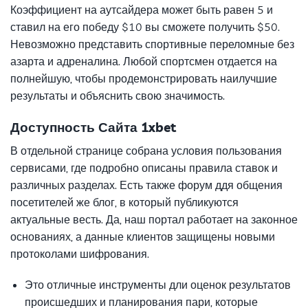
Коэффициент на аутсайдера может быть равен 5 и
ставил на его победу $10 вы сможете получить $50.
Невозможно представить спортивные переломные без
азарта и адреналина. Любой спортсмен отдается на
полнейшую, чтобы продемонстрировать наилучшие
результаты и объяснить свою значимость.
Доступность Сайта 1xbet
В отдельной странице собрана условия пользования
сервисами, где подробно описаны правила ставок и
различных разделах. Есть также форум ддя общения
посетителей же блог, в который публикуются
актуальные весть. Да, наш портал работает на законное
основаниях, а данные клиентов защищены новыми
протоколами шифрования.
Это отличные инструменты дли оценок результатов
происшедших и планирования пари, которые