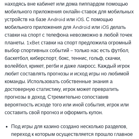
находясь вне кабинет или дома пиппардом помощью
мобильного приложения онлайн-ставок для мобильных
устройств на базе Android или iOS. С помощью
мобильного приложения для Android или iOS делать
ставки на спорт с телефона невозможно в любой точек
планеты. 1xBet ставки на спорт предложила огромный
выбор спортивных событий – только нас есть футбол,
баскетбол, киберспорт, бокс, теннис, гольф, скачки,
волейбол, крикет, регби и даже лакросс. Каждый игрок
любит составлять прогнозы и исход игры но любимой
команды. Использовать собственные знания а
достоверную статистику, игрок может превратить
прогнозы в доход. Стремительно сопоставив
вероятность исходе того или иной события, игрок или
составить свой прогноз и оформить купон.
Под игры для казино создано несколько разделов,
переход к которым осуществляется прошло главное