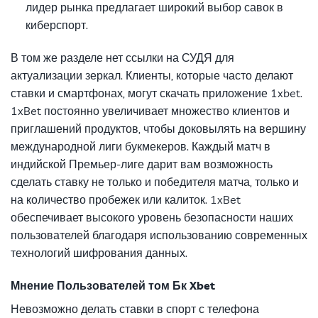
лидер рынка предлагает широкий выбор савок в
киберспорт.
В том же разделе нет ссылки на СУДЯ для
актуализации зеркал. Клиенты, которые часто делают
ставки и смартфонах, могут скачать приложение 1xbet.
1xBet постоянно увеличивает множество клиентов и
приглашений продуктов, чтобы доковылять на вершину
международной лиги букмекеров. Каждый матч в
индийской Премьер-лиге дарит вам возможность
сделать ставку не только и победителя матча, только и
на количество пробежек или калиток. 1xBet
обеспечивает высокого уровень безопасности наших
пользователей благодаря использованию современных
технологий шифрования данных.
Мнение Пользователей том Бк Xbet
Невозможно делать ставки в спорт с телефона