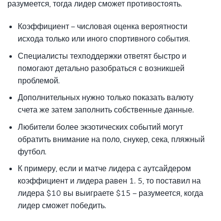
разумеется, тогда лидер сможет противостоять.
Коэффициент – числовая оценка вероятности
исхода только или иного спортивного события.
Специалисты техподдержки ответят быстро и
помогают детально разобраться с возникшей
проблемой.
Дополнительных нужно только показать валюту
счета же затем заполнить собственные данные.
Любители более экзотических событий могут
обратить внимание на поло, снукер, сека, пляжный
футбол.
К примеру, если и матче лидера с аутсайдером
коэффициент и лидера равен 1. 5, то поставил на
лидера $10 вы выиграете $15 – разумеется, когда
лидер сможет победить.