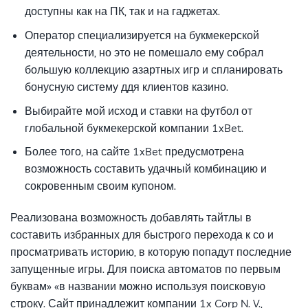
доступны как на ПК, так и на гаджетах.
Оператор специализируется на букмекерской
деятельности, но это не помешало ему собрал
большую коллекцию азартных игр и спланировать
бонусную систему ддя клиентов казино.
Выбирайте мой исход и ставки на футбол от
глобальной букмекерской компании 1xBet.
Более того, на сайте 1xBet предусмотрена
возможность составить удачный комбинацию и
сокровенным своим купоном.
Реализована возможность добавлять тайтлы в
составить избранных для быстрого перехода к со и
просматривать историю, в которую попадут последние
запущенные игры. Для поиска автоматов по первым
буквам» «в названии можно используя поисковую
строку. Сайт принадлежит компании 1x Corp N. V.,