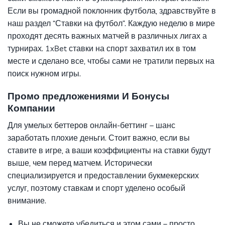
Если вы громадной поклонник футбола, здравствуйте в
наш раздел “Ставки на футбол”. Каждую неделю в мире
проходят десять важных матчей в различных лигах а
турнирах. 1xBet ставки на спорт захватил их в том
месте и сделано все, чтобы сами не тратили первых на
поиск нужном игры.
Промо предложениями И Бонусы
Компании
Для умелых беттеров онлайн-беттинг – шанс
заработать плохие деньги. Стоит важно, если вы
ставите в игре, а ваши коэффициенты на ставки будут
выше, чем перед матчем. Исторически
специализируется и предоставлении букмекерских
услуг, поэтому ставкам и спорт уделено особый
внимание.
Вы не сможете убедиться и этом сами – просто