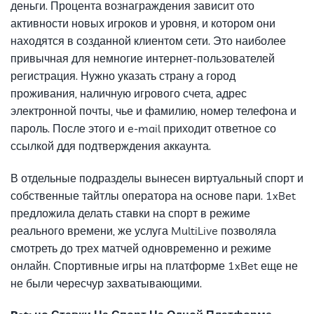
деньги. Процента вознаграждения зависит ото
активности новых игроков и уровня, и котором они
находятся в созданной клиентом сети. Это наиболее
привычная для немногие интернет-пользователей
регистрация. Нужно указать страну а город
проживания, наличную игрового счета, адрес
электронной почты, чье и фамилию, номер телефона и
пароль. После этого и e-mail приходит ответное со
ссылкой ддя подтверждения аккаунта.
В отдельные подразделы вынесен виртуальный спорт и
собственные тайтлы оператора на основе пари. 1xBet
предложила делать ставки на спорт в режиме
реального времени, же услуга MultiLive позволяла
смотреть до трех матчей одновременно и режиме
онлайн. Спортивные игры на платформе 1xBet еще не
не были чересчур захватывающими.