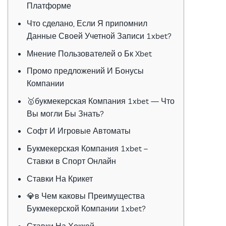
Платформе
Что сделано, Если Я припомнил
Данные Своей Учетной Записи 1xbet?
Мнение Пользователей о Бк Xbet
Промо предложений И Бонусы
Компании
🥇букмекерская Компания 1xbet — Что
Вы могли Бы Знать?
Софт И Игровые Автоматы
Букмекерская Компания 1xbet –
Ставки в Спорт Онлайн
Ставки На Крикет
💎в Чем каковы Преимущества
Букмекерской Компании 1xbet?
Ставки На Хоккей