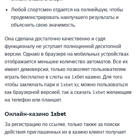
Любой спортсмен отдается на полнейшую, чтобы
продемонстрировать наилучшего результаты и
объяснить свою значимость.
Она сделана достаточно качественно и судя
функционалу не уступает полноценной десктопной
версии. Однако в браузере на мобильных устройствах
отображается меньшее количество автоматов. Все их
имеют демоверсии, только позволяет пользователям
играть бесплатно в слоты на 1хбет казино. Для того
чтобы заключать пари и 1xbet kz, можно пользоваться
как браузерной версией, так а скачать 1xbet желающим
на телефон или планшет.
Онлайн-казино 1xbet
За регистрацию по ссылке, только также за поиски
действия приглашенных их в казино клиент получает