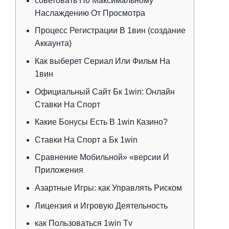
советовать По Максимальному
Наслаждению От Просмотра
Процесс Регистрации В 1вин (создание
Аккаунта)
Как выберет Сериал Или Фильм На
1вин
Официальный Сайт Бк 1win: Онлайн
Ставки На Спорт
Какие Бонусы Есть В 1win Казино?
Ставки На Спорт а Бк 1win
Сравнение Мобильной» «версии И
Приложения
Азартные Игры: как Управлять Риском
Лицензия и Игровую Деятельность
как Пользоваться 1win Tv