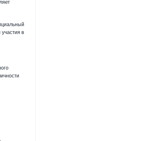
ляет
фициальный
 участия в
ного
личности
.