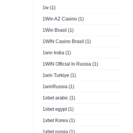
1w
(1)
1Win AZ Casino
(1)
1Win Brasil
(1)
1WIN Casino Brasil
(1)
1win India
(1)
1WIN Official In Russia
(1)
1win Turkiye
(1)
1winRussia
(1)
1xbet arabic
(1)
1xbet egypt
(1)
1xbet Korea
(1)
1xbet russia
(1)