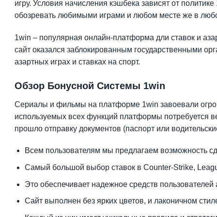
игру. Условия начисления кэшбека зависят от политике
обозревать любимыми играми и любом месте же в люб
1win – популярная онлайн-платформа дли ставок и азар
сайт оказался заблокированным государственными орг
азартных играх и ставках на спорт.
Обзор Бонусной Системы 1win
Сериалы и фильмы на платформе 1win завоевали огро
используемых всех функций платформы потребуется ве
прошло отправку документов (паспорт или водительски
Всем пользователям мы предлагаем возможность сд
Самый большой выбор ставок в Counter-Strike, Leagu
Это обеспечивает надежное средств пользователей 
Сайт выполнен без ярких цветов, и лаконичном стил