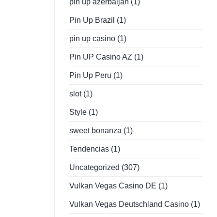
pin up azerbaijan
(1)
Pin Up Brazil
(1)
pin up casino
(1)
Pin UP Casino AZ
(1)
Pin Up Peru
(1)
slot
(1)
Style
(1)
sweet bonanza
(1)
Tendencias
(1)
Uncategorized
(307)
Vulkan Vegas Casino DE
(1)
Vulkan Vegas Deutschland Casino
(1)