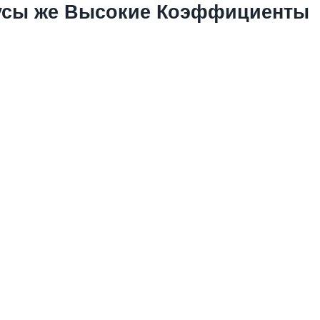
нусы же Высокие Коэффициенты