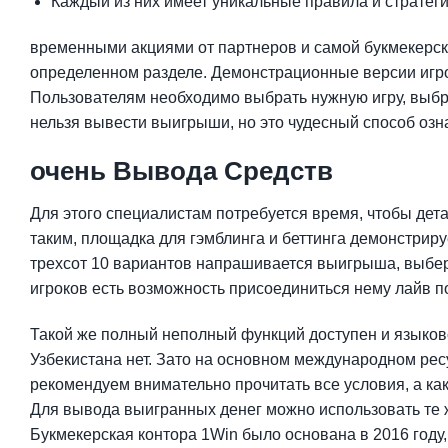
Каждый из них имеет уникальные правила и стратег
временными акциями от партнеров и самой букмекерск
определенном разделе. Демонстрационные версии игро
Пользователям необходимо выбрать нужную игру, выб
нельзя вывести выигрыши, но это чудесный способ озн
очень Вывода Средств
Для этого специалистам потребуется время, чтобы дета
таким, площадка для гэмблинга и беттинга демонстриру
трехсот 10 вариантов напрашивается выигрыша, выбер
игроков есть возможность присоединиться нему лайв п
Такой же полный неполный функций доступен и языково
Узбекистана нет. Зато на основном международном ре
рекомендуем внимательно прочитать все условия, а ка
Для вывода выигранных денег можно использовать те 
Букмекерская контора 1Win было основана в 2016 году