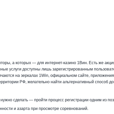
оры, а которых — для интернет-казино 1Вин. Есть же акци
азанные услуги доступны лишь зарегистрированным пользоват
ичаются на зеркалах 1Win, официальном сайте, приложения
территории РФ, желательно найти альтернативный способ до
ы нужно сделать — пройти процесс регистрации одним из п
ности и азарта при просмотре соревнований.