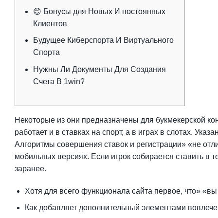
😊 Бонусы для Новых И постоянных
Клиентов
Будущее Киберспорта И Виртуального
Спорта
Нужны Ли Документы Для Создания
Счета В 1win?
Некоторые из они предназначены для букмекерской конт
работает и в ставках на спорт, а в играх в слотах. Ук
Алгоритмы совершения ставок и регистрации» «не отл
мобильных версиях. Если игрок собирается ставить в 
заранее.
Хотя для всего функционала сайта первое, что» «в
Как добавляет дополнительный элементами вовлечен