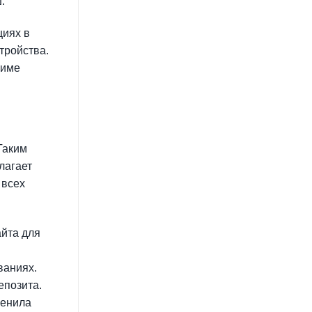
.
циях в
тройства.
жиме
Таким
лагает
 всех
айта для
ваниях.
епозита.
менила