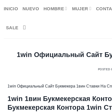
Saltar
INICIO
NUEVO
HOMBRE
MUJER
CONT
al
contenido
SALE
1win Официальный Сайт Бу
POSTED
1win Официальный Сайт Букмекера 1вин Ставки На Сп
1win 1вин Букмекерская Конто
Букмекерская Контора 1win С