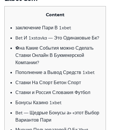
Content
заключение Пари В 1xbet
Bet И 1xstavka — Это Одинаковые Бк?
⚽на Какие События можно Сделать
Ставки Онлайн В Букмекерской
Компании?
Пополнение а Вывод Средств 1xbet
Ставки На Спорт Бетон Спорт
Ставки и Россия Словакия Футбол
Бонусы Казино 1xbet
Bet — Щедрые Бонусы а» «этот Выбор
Вариантов Пари
Мнение Пользователей О Бк Xbet