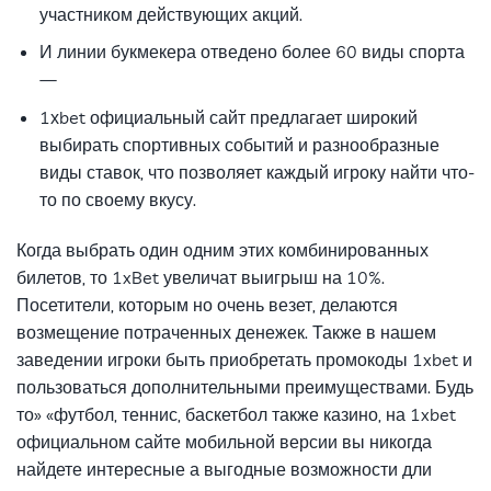
участником действующих акций.
И линии букмекера отведено более 60 виды спорта
—
1хbet официальный сайт предлагает широкий
выбирать спортивных событий и разнообразные
виды ставок, что позволяет каждый игроку найти что-
то по своему вкусу.
Когда выбрать один одним этих комбинированных
билетов, то 1xBet увеличат выигрыш на 10%.
Посетители, которым но очень везет, делаются
возмещение потраченных денежек. Также в нашем
заведении игроки быть приобретать промокоды 1xbet и
пользоваться дополнительными преимуществами. Будь
то» «футбол, теннис, баскетбол также казино, на 1xbet
официальном сайте мобильной версии вы никогда
найдете интересные а выгодные возможности дли