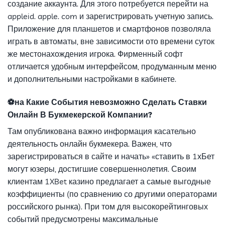
создание аккаунта. Для этого потребуется перейти на
appleid. apple. com и зарегистрировать учетную запись.
Приложение для планшетов и смартфонов позволяла
играть в автоматы, вне зависимости ото времени суток
же местонахождения игрока. Фирменный софт
отличается удобным интерфейсом, продуманным меню
и дополнительными настройками в кабинете.
⚽на Какие События невозможно Сделать Ставки
Онлайн В Букмекерской Компании?
Там опубликована важно информация касательно
деятельность онлайн букмекера. Важен, что
зарегистрироваться в сайте и начать» «ставить в 1хБет
могут юзеры, достигшие совершеннолетия. Своим
клиентам 1XBet казино предлагает а самые выгодные
коэффициенты (по сравнению со другими операторами
российского рынка). При том для высокорейтинговых
событий предусмотрены максимальные