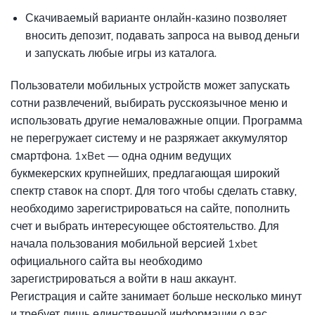
Скачиваемый варианте онлайн-казино позволяет
вносить депозит, подавать запроса на вывод деньги
и запускать любые игры из каталога.
Пользователи мобильных устройств может запускать
сотни развлечений, выбирать русскоязычное меню и
использовать другие немаловажные опции. Программа
не перегружает систему и не разряжает аккумулятор
смартфона. 1xBet — одна одним ведущих
букмекерских крупнейших, предлагающая широкий
спектр ставок на спорт. Для того чтобы сделать ставку,
необходимо зарегистрироваться на сайте, пополнить
счет и выбрать интересующее обстоятельство. Для
начала пользования мобильной версией 1xbet
официального сайта вы необходимо
зарегистрироваться а войти в наш аккаунт.
Регистрация и сайте занимает больше несколько минут
и требует лишь единственной информации о вас.