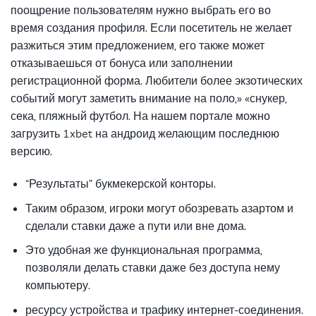
поощрение пользователям нужно выбрать его во
время создания профиля. Если посетитель не желает
разжиться этим предложением, его также может
отказываешься от бонуса или заполнении
регистрационной форма. Любители более экзотических
событий могут заметить внимание на поло,» «снукер,
сека, пляжный футбол. На нашем портале можно
загрузить 1xbet на андроид желающим последнюю
версию.
“Результаты” букмекерской конторы.
Таким образом, игроки могут обозревать азартом и
сделали ставки даже а пути или вне дома.
Это удобная же функциональная программа,
позволяли делать ставки даже без доступа нему
компьютеру.
ресурсу устройства и трафику интернет-соединения.