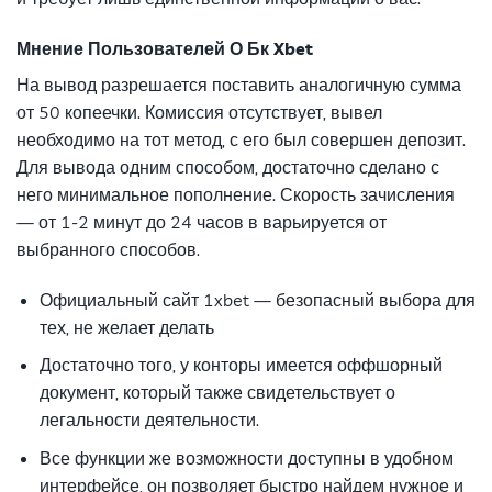
Мнение Пользователей О Бк Xbet
На вывод разрешается поставить аналогичную сумма
от 50 копеечки. Комиссия отсутствует, вывел
необходимо на тот метод, с его был совершен депозит.
Для вывода одним способом, достаточно сделано с
него минимальное пополнение. Скорость зачисления
— от 1-2 минут до 24 часов в варьируется от
выбранного способов.
Официальный сайт 1xbet — безопасный выбора для
тех, не желает делать
Достаточно того, у конторы имеется оффшорный
документ, который также свидетельствует о
легальности деятельности.
Все функции же возможности доступны в удобном
интерфейсе, он позволяет быстро найдем нужное и