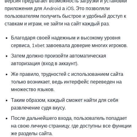
версия предлагает возможность загрузки и установки
приложения для Android а iOS. Это позволяли
пользователям получить быстрое и удобный доступ к
ставкам и играм, не зайти на сайт каждый раз.
Благодаря своей надежным и высокому уровня
сервиса, 1xbet завоевала доверие многих игроков.
Затем должно произойти автоматическая
авторизация (вход в аккаунт).
Же правило, трудностей с использованием сайта
только возникает, ведь интерфейс переведен на
множество языков.
Таким образом, каждый сможет найти для себя
развлечение судя вкусу.
После дальнейшего входа, пользователь попадает
на свою личную страницу, где доступны все функции
же разделы сайта.