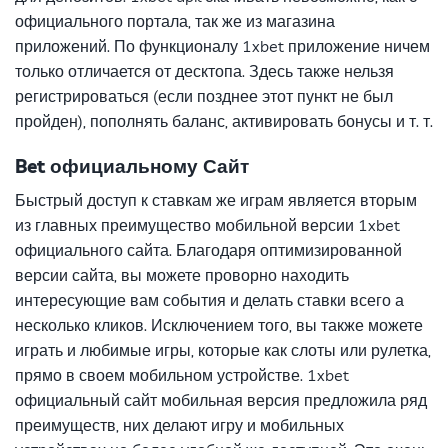
официального портала, так же из магазина
приложений. По функционалу 1xbet приложение ничем
только отличается от десктопа. Здесь также нельзя
регистрироваться (если позднее этот пункт не был
пройден), пополнять баланс, активировать бонусы и т. т.
Bet официальному Сайт
Быстрый доступ к ставкам же играм является вторым
из главных преимущество мобильной версии 1xbet
официального сайта. Благодаря оптимизированной
версии сайта, вы можете проворно находить
интересующие вам события и делать ставки всего а
несколько кликов. Исключением того, вы также можете
играть и любимые игры, которые как слоты или рулетка,
прямо в своем мобильном устройстве. 1xbet
официальный сайт мобильная версия предложила ряд
преимуществ, них делают игру и мобильных