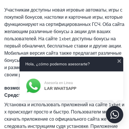
Участникам доступны новая игровые автоматы, игры с
покупкой бонусов, настолки и карточные игры, которые
функционируют на сертифицированных ГСЧ. Оба сайта
желающим различные бонусы а акции для ваших
пользователей. На сайте 1xbet доступны бонусы на
первый обналичил, бесплатные ставки и другие акции.
Мобильная версия сайта также предлагает различные
бонусы и акции, их могут отличаться вопреки условиям
Hola, ¿cómo podemos asesorarte?
и размеру. Спортивные ставки и 1хбет впечатляют
своим разнообразием и разбросом.
Asesoría en Linea
возможности Оплаты И напрашивающийся
LAR WHATSAPP
Средств
Установка и использовать приложений на сайте 1xbet и
х происходит просто и быстро. Пользователи могут
скачать приложение со официального сайта же
следовать инструкциям судя установке. Приложение