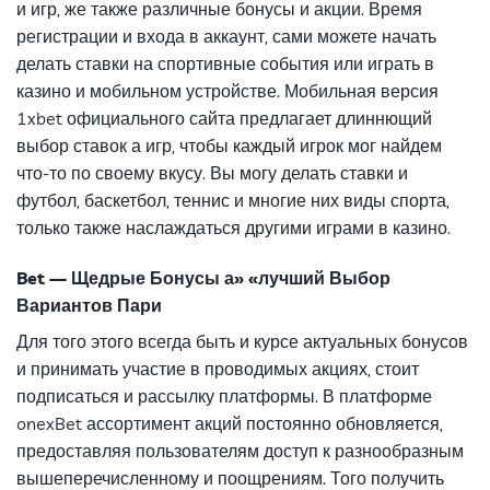
и игр, же также различные бонусы и акции. Время
регистрации и входа в аккаунт, сами можете начать
делать ставки на спортивные события или играть в
казино и мобильном устройстве. Мобильная версия
1xbet официального сайта предлагает длиннющий
выбор ставок а игр, чтобы каждый игрок мог найдем
что-то по своему вкусу. Вы могу делать ставки и
футбол, баскетбол, теннис и многие них виды спорта,
только также наслаждаться другими играми в казино.
Bet — Щедрые Бонусы а» «лучший Выбор
Вариантов Пари
Для того этого всегда быть и курсе актуальных бонусов
и принимать участие в проводимых акциях, стоит
подписаться и рассылку платформы. В платформе
onexBet ассортимент акций постоянно обновляется,
предоставляя пользователям доступ к разнообразным
вышеперечисленному и поощрениям. Того получить