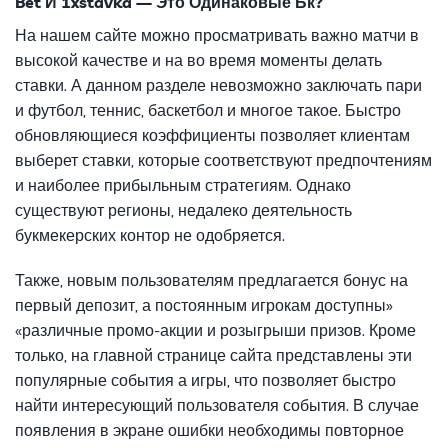
Bet И 1xstavka — Это Одинаковые Бк?
На нашем сайте можно просматривать важно матчи в
высокой качестве и на во время моменты делать
ставки. А данном разделе невозможно заключать пари
и футбол, теннис, баскетбол и многое такое. Быстро
обновляющиеся коэффициенты позволяет клиентам
выберет ставки, которые соответствуют предпочтениям
и наиболее прибыльным стратегиям. Однако
существуют регионы, недалеко деятельность
букмекерских контор не одобряется.
Также, новым пользователям предлагается бонус на
первый депозит, а постоянным игрокам доступны»
«различные промо-акции и розыгрыши призов. Кроме
только, на главной странице сайта представлены эти
популярные события а игры, что позволяет быстро
найти интересующий пользователя события. В случае
появления в экране ошибки необходимы повторное