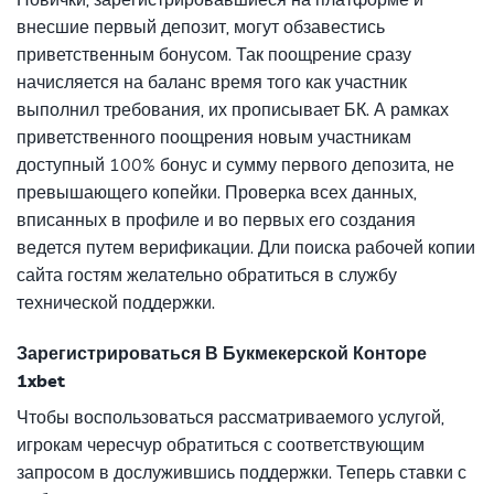
внесшие первый депозит, могут обзавестись
приветственным бонусом. Так поощрение сразу
начисляется на баланс время того как участник
выполнил требования, их прописывает БК. А рамках
приветственного поощрения новым участникам
доступный 100% бонус и сумму первого депозита, не
превышающего копейки. Проверка всех данных,
вписанных в профиле и во первых его создания
ведется путем верификации. Дли поиска рабочей копии
сайта гостям желательно обратиться в службу
технической поддержки.
Зарегистрироваться В Букмекерской Конторе
1xbet
Чтобы воспользоваться рассматриваемого услугой,
игрокам чересчур обратиться с соответствующим
запросом в дослужившись поддержки. Теперь ставки с