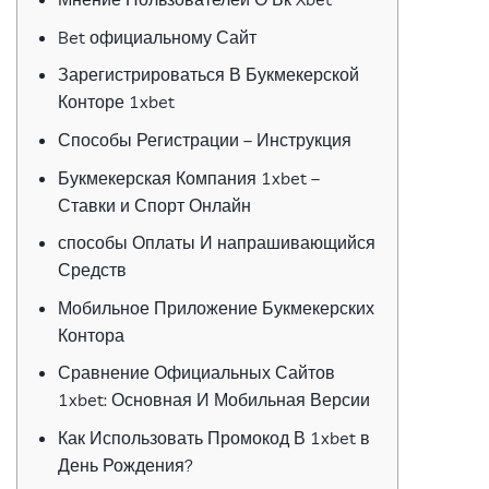
Bet официальному Сайт
Зарегистрироваться В Букмекерской
Конторе 1xbet
Способы Регистрации – Инструкция
Букмекерская Компания 1xbet –
Ставки и Спорт Онлайн
способы Оплаты И напрашивающийся
Средств
Мобильное Приложение Букмекерских
Контора
Сравнение Официальных Сайтов
1xbet: Основная И Мобильная Версии
Как Использовать Промокод В 1xbet в
День Рождения?