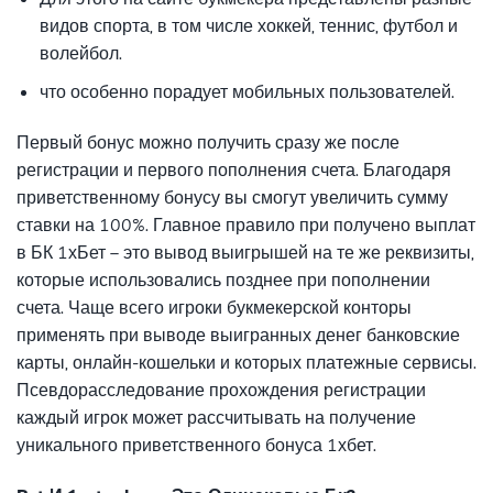
видов спорта, в том числе хоккей, теннис, футбол и
волейбол.
что особенно порадует мобильных пользователей.
Первый бонус можно получить сразу же после
регистрации и первого пополнения счета. Благодаря
приветственному бонусу вы смогут увеличить сумму
ставки на 100%. Главное правило при получено выплат
в БК 1хБет – это вывод выигрышей на те же реквизиты,
которые использовались позднее при пополнении
счета. Чаще всего игроки букмекерской конторы
применять при выводе выигранных денег банковские
карты, онлайн-кошельки и которых платежные сервисы.
Псевдорасследование прохождения регистрации
каждый игрок может рассчитывать на получение
уникального приветственного бонуса
1хбет
.