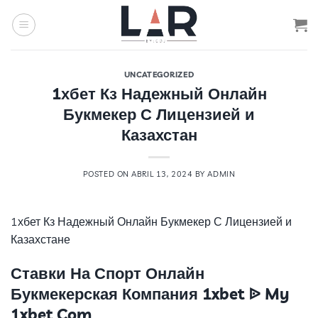
Saltar
al
contenido
UNCATEGORIZED
1хбет Кз Надежный Онлайн
Букмекер С Лицензией и
Казахстан
POSTED ON
ABRIL 13, 2024
BY
ADMIN
1хбет Кз Надежный Онлайн Букмекер С Лицензией и
Казахстане
Ставки На Спорт Онлайн
Букмекерская Компания 1xbet ᐉ My
1xbet Com