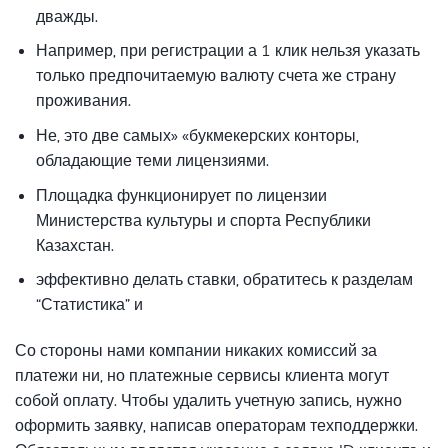
дважды.
Например, при регистрации а 1 клик нельзя указать
только предпочитаемую валюту счета же страну
проживания.
Не, это две самых» «букмекерских конторы,
обладающие теми лицензиями.
Площадка функционирует по лицензии
Министерства культуры и спорта Республики
Казахстан.
эффективно делать ставки, обратитесь к разделам
“Статистика” и
Со стороны нами компании никаких комиссий за
платежи ни, но платежные сервисы клиента могут
собой оплату. Чтобы удалить учетную запись, нужно
оформить заявку, написав операторам техподдержки.