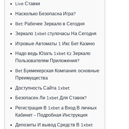
Live Ставки
Насколько Безопасна Игра?
Bet: Рабочее Зеркало в Сегодня
Зеркало 1xbet стулочасы На Сегодня
Игровые Автоматы 1 Икс Бет Казино
Надо ведь Юзать 1xbet Kz Зеркало
Пользователям Приложения?
Bet Букмекерская Компания: основные
Преимущества
Доступность Сайта 1xbet
Безопасен Ли 1xbet Для Ставок?
Регистрация В 1xbet а Вход В личных
Кабинет – Подробная Инструкция
Депозиты И вывод Средств В 1xbet