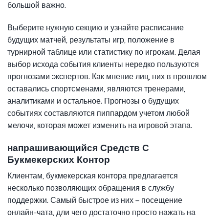
большой важно.
Выберите нужную секцию и узнайте расписание
будущих матчей, результаты игр, положение в
турнирной таблице или статистику по игрокам. Делая
выбор исхода события клиенты нередко пользуются
прогнозами экспертов. Как мнение лиц, них в прошлом
оставались спортсменами, являются тренерами,
аналитиками и остальное. Прогнозы о будущих
событиях составляются пиппардом учетом любой
мелочи, которая может изменить на игровой этапа.
напрашивающийся Средств С
Букмекерских Контор
Клиентам, букмекерская контора предлагается
несколько позволяющих обращения в службу
поддержки. Самый быстрое из них – посещение
онлайн-чата, дли чего достаточно просто нажать на