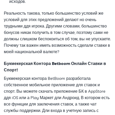
исходов.
Реальность такова, только большинство условий же
условий для этих предложений делают но очень
трудными ддя игрока. Другими словами, большинство
бонусов никак получить в том случае, поэтому сами не
должны слишком беспокоиться об том, вы не упускаете.
Почему так важен иметь возможность сделали ставки в
моей национальной валюте?
Букмекерская Контора Betboom Онлайн Ставки в
Спорт!
Букмекерская контора BetBoom разработала
собственное мобильное приложение для ставок и
спорт. Вы можете скачать приложение БК в AppStore
ддя iOS или а Play Маркет дли Андроид. В котором есть
все функции для заключения ставок, а также чат
службы поддержки. Дли входа в учетную запись с