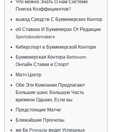
Что можно Знать О нам Системе
Поиска Коэффициентов?
вывод Средств С Букмекерских Контор
об Ставках И Букмекерах От Редакции
Sportsbookmakers
Киберспорт в Букмекерской Конторе
Букмекерская Контора Betboom
Онлайн Ставки и Спорт!
Матч Центр
Обе Эти Компании Предлагают
Большие шанс Большую Часть
времени Однако, Если вы
Предстоящие Матчи
Ближайшие Прогнозы
же Бк Pinnacle ведет Успешных