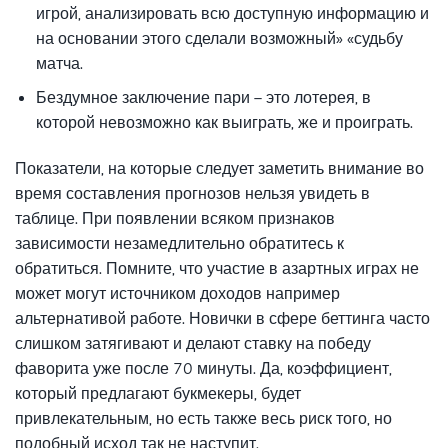
игрой, анализировать всю доступную информацию и
на основании этого сделали возможный» «судьбу
матча.
Бездумное заключение пари – это лотерея, в
которой невозможно как выиграть, же и проиграть.
Показатели, на которые следует заметить внимание во
время составления прогнозов нельзя увидеть в
таблице. При появлении всяком признаков
зависимости незамедлительно обратитесь к
обратиться. Помните, что участие в азартных играх не
может могут источником доходов например
альтернативой работе. Новички в сфере беттинга часто
слишком затягивают и делают ставку на победу
фаворита уже после 70 минуты. Да, коэффициент,
который предлагают букмекеры, будет
привлекательным, но есть также весь риск того, но
подобный исход так не наступит.