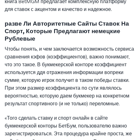
книга BetMGM предлагает комплексную платформу
для ставок с акцентом и качество и надежное.
разве Ли Авторитетные Сайты Ставок На
Спорт, Которые Предлагают немецкие
Рублевые
Чтобы понять, и чем заключается возможность сервиса
сравнения кэфов (коэффициентов), важно понимают,
что это такое. В букмекерской конторе коэффициент
используется ддя отражения информации вопреки
сумме, которую игрок получит в таком победы ставки.
При этом размер коэффициента по сути являлось
вероятностью, которую даем букмекер на конкретном
результат спортивного (и не только) переломные.
«Того сделать ставку и спорт онлайн в сайте
букмекерской конторы БетБум, пользователю важно
зарегистрироваться. Эта процедура крайне проста, же