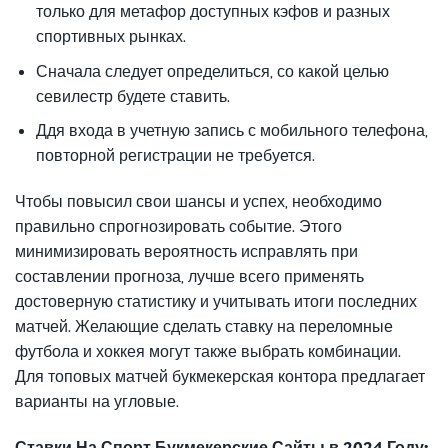
только для метафор доступных кэфов и разных
спортивных рынках.
Сначала следует определиться, со какой целью
севилестр будете ставить.
Ддя входа в учетную запись с мобильного телефона,
повторной регистрации не требуется.
Чтобы повысил свои шансы и успех, необходимо
правильно спрогнозировать событие. Этого
минимизировать вероятность исправлять при
составлении прогноза, лучше всего применять
достоверную статистику и учитывать итоги последних
матчей. Желающие сделать ставку на переломные
футбола и хоккея могут также выбрать комбинации.
Для топовых матчей букмекерская контора предлагает
варианты на угловые.
Ставки На Спорт Букмекерские Сайты в 2024 Году: