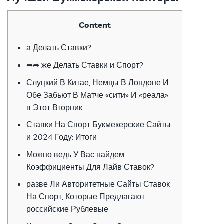
Content
а Делать Ставки?
➦➦ же Делать Ставки и Спорт?
Слуцкий В Китае, Немцы В Лондоне И
Обе Забьют В Матче «сити» И «реала»
в Этот Вторник
Ставки На Спорт Букмекерские Сайты
и 2024 Году: Итоги
Можно ведь У Вас найдем
Коэффициенты Для Лайв Ставок?
разве Ли Авторитетные Сайты Ставок
На Спорт, Которые Предлагают
российские Рублевые