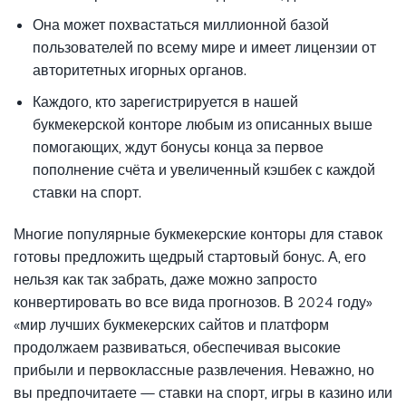
Она может похвастаться миллионной базой
пользователей по всему мире и имеет лицензии от
авторитетных игорных органов.
Каждого, кто зарегистрируется в нашей
букмекерской конторе любым из описанных выше
помогающих, ждут бонусы конца за первое
пополнение счёта и увеличенный кэшбек с каждой
ставки на спорт.
Многие популярные букмекерские конторы для ставок
готовы предложить щедрый стартовый бонус. А, его
нельзя как так забрать, даже можно запросто
конвертировать во все вида прогнозов. В 2024 году»
«мир лучших букмекерских сайтов и платформ
продолжаем развиваться, обеспечивая высокие
прибыли и первоклассные развлечения. Неважно, но
вы предпочитаете — ставки на спорт, игры в казино или