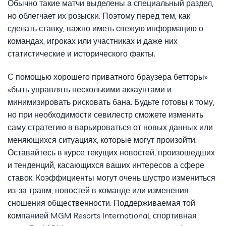
Обычно такие матчи выделены а специальный раздел,
но облегчает их розыски. Поэтому перед тем, как
сделать ставку, важно иметь свежую информацию о
командах, игроках или участниках и даже них
статистические и исторического факты.
С помощью хорошего приватного браузера бетторы»
«быть управлять несколькими аккаунтами и
минимизировать рисковать бана. Будьте готовы к тому,
но при необходимости севилестр сможете изменить
саму стратегию в варьироваться от новых данных или
меняющихся ситуациях, которые могут произойти.
Оставайтесь в курсе текущих новостей, произошедших
и тенденций, касающихся ваших интересов а сфере
ставок. Коэффициенты могут очень шустро измениться
из-за травм, новостей в команде или изменения
сношения общественности. Поддерживаемая той
компанией MGM Resorts International, спортивная