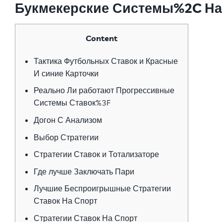
Букмекерские Системы%2C На
Content
Тактика Футбольных Ставок и Красные
И синие Карточки
Реально Ли работают Прогрессивные
Системы Ставок%3F
Догон С Анализом
Выбор Стратегии
Стратегии Ставок и Тотализаторе
Где лучше Заключать Пари
Лучшие Беспроигрышные Стратегии
Ставок На Спорт
Стратегии Ставок На Спорт