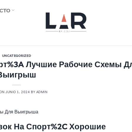
CTO
UNCATEGORIZED
орт%3A Лучшие Рабочие Схемы Д
Выигрыш
 ON
JUNIO 1, 2024
BY
ADMIN
мы Для Выигрыша
авок На Спорт%2C Хорошие