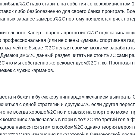
 прибыль%2C надо ставить на события со коэффициентом 2.
тавок либо безболезненно для своего банка проиграть. Все
итанных заранее замерев%2C поэтому появляется риск поте
лжительного. Капер – парень-прогнозист%2C подсказывающ
 профессиональная (или не очень) «умная» спортивная гада
х матчей не бывает%2C нельзя своими мозгами заработат
 Думающим%2C данный раздел читать не стоит%2C сами ра
%2C что мы собственно же рекомендуем%2C т. ко. Прогнозы н
ежек с чужих карманов.
места и бежит к букмекеру пиппардом желанием выиграть. 
ючиться с одной стратегии и другую%2C если другая перес
это не всегда хорошо%2C но и ставках на спорт оно может 
х компаниях заключалась в пари в то%2C что третий гол в 
 ударов наносятся этим способом%2C однако теория вероят
ждает%2C что изменения показателей в букмекерской росп