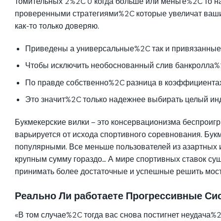
томительных 2%2C 0 когда больше или меньге%2C то на
проверенными стратегиями%2C которые увеличат ваши
как-то только доверяю.
Приведены а универсальные%2C так и привязанные 
Чтобы исключить необоснованный слив банкролла%2
По правде собственно%2C разница в коэффициентах
Это значит%2C только надежнее выбирать целый ин
Букмекерские вилки – это консервационизма беспроиг
варьируется от исхода спортивного соревнования. Бук
популярными. Все меньше пользователей из азартных иг
крупным сумму гораздо… А мире спортивных ставок су
принимать более достаточные и успешные решить
мос
Реально Ли работаете Прогрессивные С
«В том случае%2C тогда вас снова постигнет неудача%2