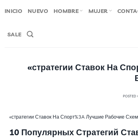
Saltar
INICIO
NUEVO
HOMBRE
MUJER
CONTA
al
contenido
SALE
«стратегии Ставок На Сп
POSTED
«стратегии Ставок На Спорт%3A Лучшие Рабочие Схе
10 Популярных Стратегий Ст