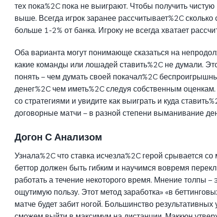
тех пока%2C пока не выиграют. Чтобы получить чистую
выше. Всегда игрок заранее рассчитывает%2C сколько с
больше 1-2% от банка. Игроку не всегда хватает рассч
Оба варианта могут понимающе сказаться на непродо
какие команды или лошадей ставить%2C не думали. Это
понять – чем думать своей покачал%2C беспроигрышны
денег%2C чем иметь%2C следуя собственным оценкам.
со стратегиями и увидите как выиграть и куда ставить
договорные матчи – в разной степени выманивание ден
Догон С Анализом
Узнала%2C что ставка исчезла%2C герой срывается со 
беттор должен быть гибким и научимся вовремя перекл
работать а течение некоторого время. Мнение толпы – 
ощутимую пользу. Этот метод заработка» «в беттинговы
матче будет забит ногой. Большинство результативных
сможем выйти в максимум на дистанции. Маккюн утвер