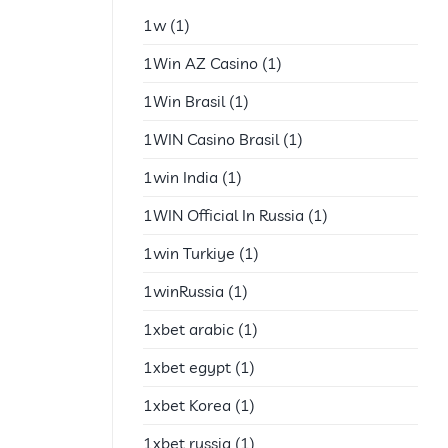
1w
(1)
1Win AZ Casino
(1)
1Win Brasil
(1)
1WIN Casino Brasil
(1)
1win India
(1)
1WIN Official In Russia
(1)
1win Turkiye
(1)
1winRussia
(1)
1xbet arabic
(1)
1xbet egypt
(1)
1xbet Korea
(1)
1xbet russia
(1)