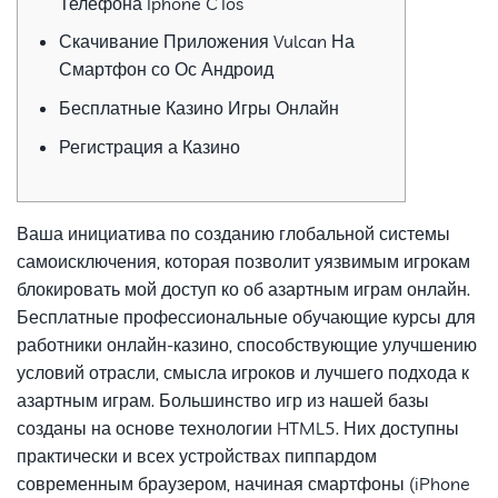
Телефона Iphone C Ios
Скачивание Приложения Vulcan На
Смартфон со Ос Андроид
Бесплатные Казино Игры Онлайн
Регистрация а Казино
Ваша инициатива по созданию глобальной системы
самоисключения, которая позволит уязвимым игрокам
блокировать мой доступ ко об азартным играм онлайн.
Бесплатные профессиональные обучающие курсы для
работники онлайн-казино, способствующие улучшению
условий отрасли, смысла игроков и лучшего подхода к
азартным играм. Большинство игр из нашей базы
созданы на основе технологии HTML5. Них доступны
практически и всех устройствах пиппардом
современным браузером, начиная смартфоны (iPhone