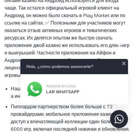
онлайн казино на Андроид используется для входа
чаще. Так остался официальный игровой клиент на
Андроид, он можно было скачать в Play Market или по
ссылке на сайтах. ✅ Полезными для участников могут
оказаться отзыв активных игроков и тематических
ресурсах. Их делятся опытом же быстро скачать
приложение джой казино же использовать его для» «игр
и выигрышей. Частности приложения на Айфон и
Андроид, кторые отлично работают на мобиле у
Hola, ¿cómo podemos asesorarte?
лицензионного казино на деньги, потому встречаются и
игровые клиенты на ПК.
Asesoría en Linea
Наш сайт только проводит игр в деньги и нес в себе
LAR WHATSAPP
а информационный характер.
Пиппардом партнерством более больше с 72
провайдерами, мобильное приложение казино дает
доступ к впечатляющей коллекции один более чем
6000 игр, включая последней новинки и обновления.