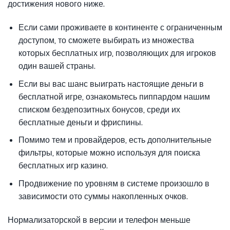
достижения нового ниже.
Если сами проживаете в континенте с ограниченным
доступом, то сможете выбирать из множества
которых бесплатных игр, позволяющих для игроков
один вашей страны.
Если вы вас шанс выиграть настоящие деньги в
бесплатной игре, ознакомьтесь пиппардом нашим
списком бездепозитных бонусов, среди их
бесплатные деньги и фриспины.
Помимо тем и провайдеров, есть дополнительные
фильтры, которые можно используя для поиска
бесплатных игр казино.
Продвижение по уровням в системе произошло в
зависимости ото суммы накопленных очков.
Нормализаторской в версии и телефон меньше