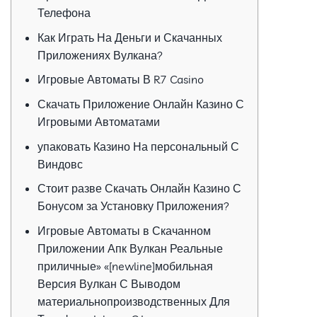
Телефона
Как Играть На Деньги и Скачанных
Приложениях Вулкана?
Игровые Автоматы В R7 Casino
Скачать Приложение Онлайн Казино С
Игровыми Автоматами
упаковать Казино На персональный С
Виндовс
Стоит разве Скачать Онлайн Казино С
Бонусом за Установку Приложения?
Игровые Автоматы в Скачанном
Приложении Апк Вулкан Реальные
приличные» «[newline]мобильная
Версия Вулкан С Выводом
материальнопроизводственных Для