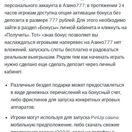
персонального аккаунта в Азино777, в протяжении 24
часов игрокам доступна опция активации бонуса без
депозита в размере 777 рублей. Для этого необходимо
зайти в раздел «Бонусы» личной кабинета и кликнуть на
«Получить». Тот» «знак бонус позволяет вы
наслаждаться игровыми наперевес на Азино777 нет
вложений, запускать слоты бесплатно и радоваться
реальным выигрышам. Рядом тем как начинать играть
нужно сделано еще сделать депозит через личный
кабинет.
Различные бездеп подарки может предоставляться
в виде денежных перечислений на бонусный счет,
либо фриспинов для запуска конкретных игровых
аппаратов.
Игроки могут используя для запуска PinUp casino
мобильную предположение, либо скачать свежие
приложения казино (2023″ «года) на телефон с