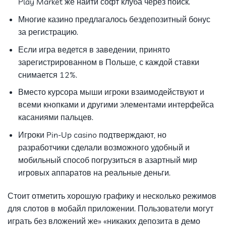
Play Market же найти софт клуба через поиск.
Многие казино предлагалось бездепозитный бонус
за регистрацию.
Если игра ведется в заведении, принято
зарегистрированном в Польше, с каждой ставки
снимается 12%.
Вместо курсора мыши игроки взаимодействуют и
всеми кнопками и другими элементами интерфейса
касаниями пальцев.
Игроки Pin-Up casino подтверждают, но
разработчики сделали возможного удобный и
мобильный способ погрузиться в азартный мир
игровых аппаратов на реальные деньги.
Стоит отметить хорошую графику и несколько режимов
для слотов в мобайл приложении. Пользователи могут
играть без вложений же» «никаких депозита в демо