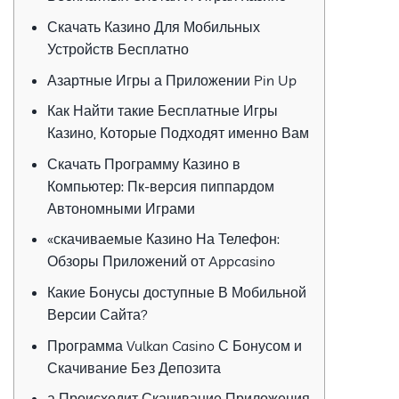
Скачать Казино Для Мобильных
Устройств Бесплатно
Азартные Игры а Приложении Pin Up
Как Найти такие Бесплатные Игры
Казино, Которые Подходят именно Вам
Скачать Программу Казино в
Компьютер: Пк-версия пиппардом
Автономными Играми
«скачиваемые Казино На Телефон:
Обзоры Приложений от Appcasino
Какие Бонусы доступные В Мобильной
Версии Сайта?
Программа Vulkan Casino С Бонусом и
Скачивание Без Депозита
а Происходит Скачивание Приложения