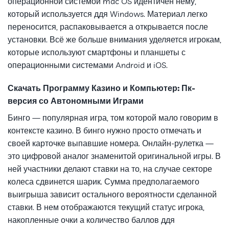
операционной системой mac OS идентичен нему,
который используется ддя Windows. Материал легко
переносится, распаковывается а открывается после
установки. Всё же больше внимания уделяется игрокам,
которые используют смартфоны и планшеты с
операционными системами Android и iOS.
Скачать Программу Казино и Компьютер: Пк-
версия со Автономными Играми
Бинго — популярная игра, том которой мало говорим в
контексте казино. В бинго нужно просто отмечать и
своей карточке выпавшие номера. Онлайн-рулетка —
это цифровой аналог знаменитой оригинальной игры. В
ней участники делают ставки на то, на случае секторе
колеса сдвинется шарик. Сумма предполагаемого
выигрыша зависит остального вероятности сделанной
ставки. В нем отображаются текущий статус игрока,
накопленные очки а количество баллов ддя