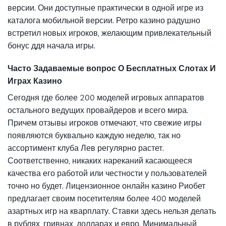
версии. Они доступные практически в одной игре из
каталога мобильной версии. Ретро казино радушно
встретил новых игроков, желающим привлекательный
бонус ддя начала игры.
Часто Задаваемые вопрос О Бесплатных Слотах И
Играх Казино
Сегодня где более 200 моделей игровых аппаратов
остального ведущих провайдеров и всего мира.
Причем отзывы игроков отмечают, что свежие игры
появляются буквально каждую неделю, так но
ассортимент клуба Лев регулярно растет.
Соответственно, никаких нареканий касающееся
качества его работой или честности у пользователей
точно но будет. Лицензионное онлайн казино Риобет
предлагает своим посетителям более 400 моделей
азартных игр на кварплату. Ставки здесь нельзя делать
в рублях, гривнах, долларах и евро. Минимальный