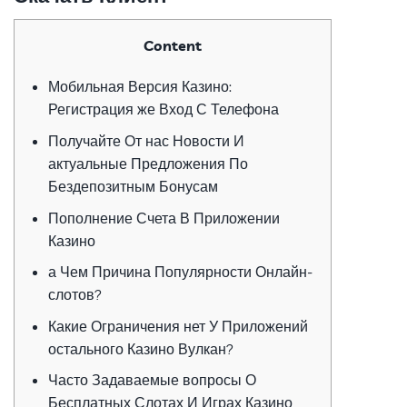
Content
Мобильная Версия Казино:
Регистрация же Вход С Телефона
Получайте От нас Новости И
актуальные Предложения По
Бездепозитным Бонусам
Пополнение Счета В Приложении
Казино
а Чем Причина Популярности Онлайн-
слотов?
Какие Ограничения нет У Приложений
остального Казино Вулкан?
Часто Задаваемые вопросы О
Бесплатных Слотах И Играх Казино