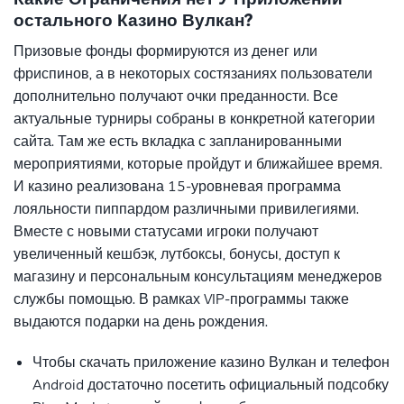
остального Казино Вулкан?
Призовые фонды формируются из денег или
фриспинов, а в некоторых состязаниях пользователи
дополнительно получают очки преданности. Все
актуальные турниры собраны в конкретной категории
сайта. Там же есть вкладка с запланированными
мероприятиями, которые пройдут и ближайшее время.
И казино реализована 15-уровневая программа
лояльности пиппардом различными привилегиями.
Вместе с новыми статусами игроки получают
увеличенный кешбэк, лутбоксы, бонусы, доступ к
магазину и персональным консультациям менеджеров
службы помощью. В рамках VIP-программы также
выдаются подарки на день рождения.
Чтобы скачать приложение казино Вулкан и телефон
Android достаточно посетить официальный подсобку