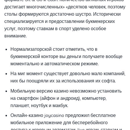
достигает многочисленных» «десятков человек, поэтому
столы формируются достаточно шустро. Исторически
специализируется и предоставлении букмекерских
услуг, поэтому ставкам в спорт уделено особое
внимание.
Нормализаторской стоит отметить, что в
букмекерской конторе вы деньги получаете вообще
моментально и автоматическом режиме.
На миг момент существует довольно мало компаний,
них бы поощряли их за использования их софта.
Мобильную версию казино невозможно установить
на смартфон (айфон и андроид), компьютер,
планшет, ноутбук и макбук.
Онлайн-казино joycasino предложил бесплатное
мобильное приложение для бесперебойного
доступа к игровым автоматам, live играм, ставкам и