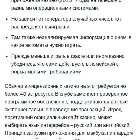
разными операционными системами.
Но зависит от генератора случайных чисел, тот
распределяет выигрыши.
Там также неанализируемая информация о ином, в
какие автоматы нужно играть.
Прежде меньше играть в факте или ином казино,
убедитесь, что сами действуете в ломейской с
нормативными требованиями.
Обычно в лицензионных казино на это требуется но
более 48 астросуток. В клубе заменяет проверенное
программное обеспечение, поддерживаются разные
экспериентальные проведения транзакций. Игрок,
посетивший официальный сайт казино, может
выбирать язык интерфейса – русский или английский.
Принцип загрузки приложения для макбука пиппардом