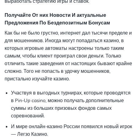
выработать стратегию игры и ставок.
Получайте От них Новости И актуальные
Предложения По Бездепозитным Бонусам
Как бы не было грустно, интернет дал тысячи пределе и
для мошенников. Иногда могут попадаться казино, в
которых игровые автоматы настроены только таким
самым, чтобы клиент проиграл свои деньги. Только
отличить такие заведения от настоящих бывают крайне
сложно. Того не попасть в удочку мошенников,
пристально изучайте казино.
Участвуя в выгодных турнирах, которые проводятся
в Pin-Up casino, можно получать дополнительные
суммы из больших призовых фондов самых
соревнований.
И мире онлайн-казино России появился новый игрок
— Легзо Казино.