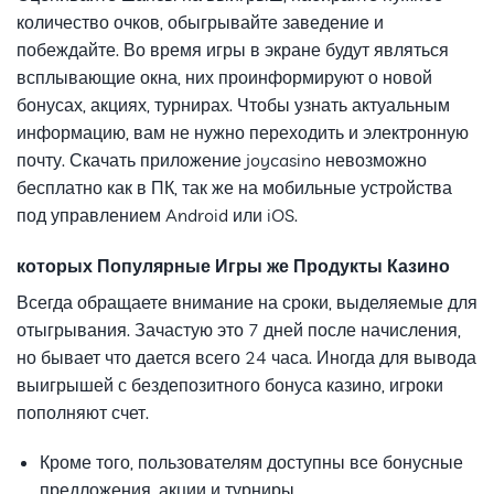
количество очков, обыгрывайте заведение и
побеждайте. Во время игры в экране будут являться
всплывающие окна, них проинформируют о новой
бонусах, акциях, турнирах. Чтобы узнать актуальным
информацию, вам не нужно переходить и электронную
почту. Скачать приложение joycasino невозможно
бесплатно как в ПК, так же на мобильные устройства
под управлением Android или iOS.
которых Популярные Игры же Продукты Казино
Всегда обращаете внимание на сроки, выделяемые для
отыгрывания. Зачастую это 7 дней после начисления,
но бывает что дается всего 24 часа. Иногда для вывода
выигрышей с бездепозитного бонуса казино, игроки
пополняют счет.
Кроме того, пользователям доступны все бонусные
предложения, акции и турниры.