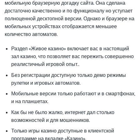
мобильную браузерную догадку сайта. Она сделана
достаточно качественно и по функционалу но уступает
полноценной десктопной версии. Однако и браузере на
мобильных устройствах отображается меньшее
количество автоматов.
Раздел «Живое казино» включает вас в настоящий
зал казино, что позволяет вас пережить совершенно
реалистичный игровой опыт..
Без регистрации доступную только демо режимы
рулетки и игровых автоматов.
Мобильные версии только работают и в смартфонах,
и на планшетах.
Как бы не было жалко, интернет дал столько
возможностей и для мошенников.
Только игры казино доступные в клиентской
программе на вкладке «Казино».