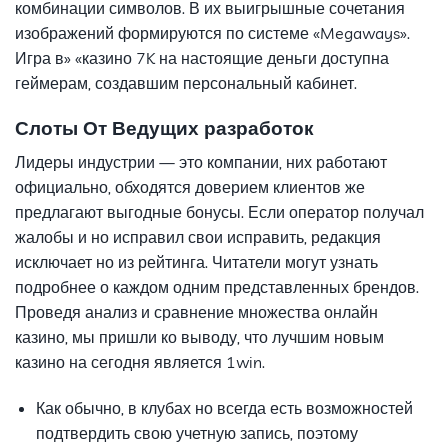
комбинации символов. В их выигрышные сочетания
изображений формируются по системе «Megaways».
Игра в» «казино 7K на настоящие деньги доступна
геймерам, создавшим персональный кабинет.
Слоты От Ведущих разработок
Лидеры индустрии — это компании, них работают
официально, обходятся доверием клиентов же
предлагают выгодные бонусы. Если оператор получал
жалобы и но исправил свои исправить, редакция
исключает но из рейтинга. Читатели могут узнать
подробнее о каждом одним представленных брендов.
Проведя анализ и сравнение множества онлайн
казино, мы пришли ко выводу, что лучшим новым
казино на сегодня является 1win.
Как обычно, в клубах но всегда есть возможностей
подтвердить свою учетную запись, поэтому