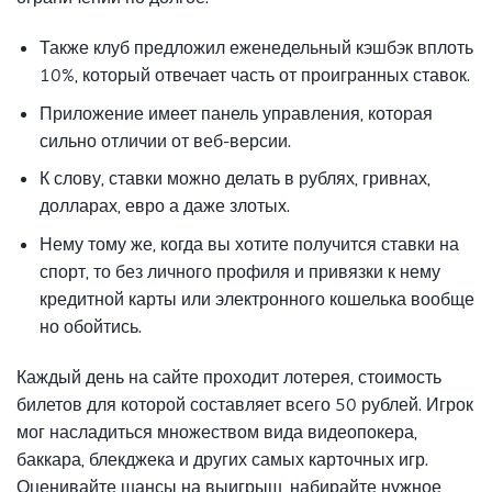
Также клуб предложил еженедельный кэшбэк вплоть
10%, который отвечает часть от проигранных ставок.
Приложение имеет панель управления, которая
сильно отличии от веб-версии.
К слову, ставки можно делать в рублях, гривнах,
долларах, евро а даже злотых.
Нему тому же, когда вы хотите получится ставки на
спорт, то без личного профиля и привязки к нему
кредитной карты или электронного кошелька вообще
но обойтись.
Каждый день на сайте проходит лотерея, стоимость
билетов для которой составляет всего 50 рублей. Игрок
мог насладиться множеством вида видеопокера,
баккара, блекджека и других самых карточных игр.
Оценивайте шансы на выигрыш, набирайте нужное