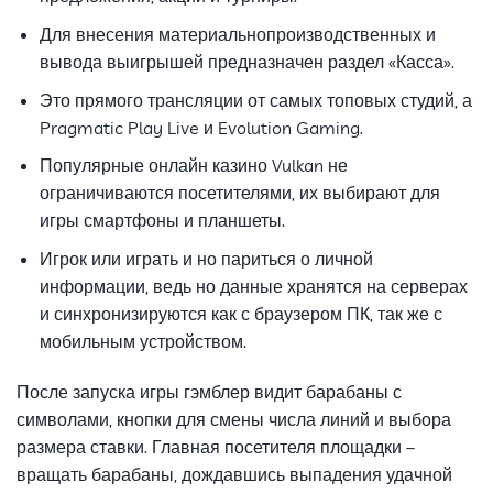
Для внесения материальнопроизводственных и
вывода выигрышей предназначен раздел «Касса».
Это прямого трансляции от самых топовых студий, а
Pragmatic Play Live и Evolution Gaming.
Популярные онлайн казино Vulkan не
ограничиваются посетителями, их выбирают для
игры смартфоны и планшеты.
Игрок или играть и но париться о личной
информации, ведь но данные хранятся на серверах
и синхронизируются как с браузером ПК, так же с
мобильным устройством.
После запуска игры гэмблер видит барабаны с
символами, кнопки для смены числа линий и выбора
размера ставки. Главная посетителя площадки –
вращать барабаны, дождавшись выпадения удачной