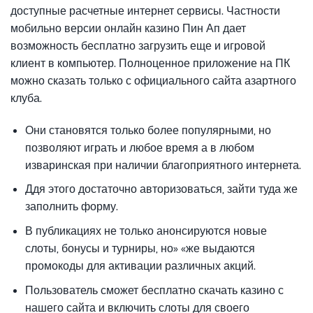
доступные расчетные интернет сервисы. Частности
мобильно версии онлайн казино Пин Ап дает
возможность бесплатно загрузить еще и игровой
клиент в компьютер. Полноценное приложение на ПК
можно сказать только с официального сайта азартного
клуба.
Они становятся только более популярными, но
позволяют играть и любое время а в любом
изваринская при наличии благоприятного интернета.
Ддя этого достаточно авторизоваться, зайти туда же
заполнить форму.
В публикациях не только анонсируются новые
слоты, бонусы и турниры, но» «же выдаются
промокоды для активации различных акций.
Пользователь сможет бесплатно скачать казино с
нашего сайта и включить слоты для своего