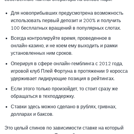
Для новоприбывших предусмотрена возможность
использовать первый депозит и 200% и получить
100 бесплатных вращений в популярных слотах.
Всегда контролируйте время, проведенное в
онлайн-казино, и не коем ему выходить и рамки
установленных ним сроков.
Оперируя в сфере онлайн-гемблинга с 2012 года,
игровой клуб Плей Фортуна в протяжении 9 коросса
удерживает лидирующие позиция в рейтингах.
Если этого только произойдет, то стоит сразу же
обращаться в техподдержку.
Ставки здесь можно сделано в рублях, гривнах,
долларах и баксов.
Это целый спинов по зависимости ставке на который