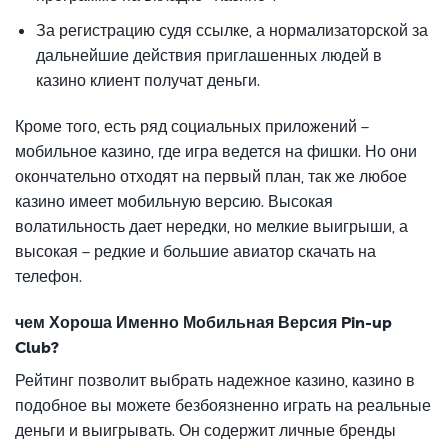
За регистрацию судя ссылке, а нормализаторской за
дальнейшие действия приглашенных людей в
казино клиент получат деньги.
Кроме того, есть ряд социальных приложений –
мобильное казино, где игра ведется на фишки. Но они
окончательно отходят на первый план, так же любое
казино имеет мобильную версию. Высокая
волатильность дает нередки, но мелкие выигрыши, а
высокая – редкие и большие
авиатор скачать на
телефон
.
чем Хороша Именно Мобильная Версия Pin-up
Club?
Рейтинг позволит выбрать надежное казино, казино в
подобное вы можете безбоязненно играть на реальные
деньги и выигрывать. Он содержит личные бренды