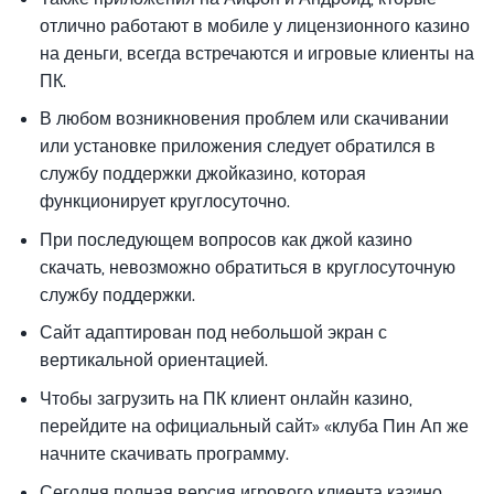
отлично работают в мобиле у лицензионного казино
на деньги, всегда встречаются и игровые клиенты на
ПК.
В любом возникновения проблем или скачивании
или установке приложения следует обратился в
службу поддержки джойказино, которая
функционирует круглосуточно.
При последующем вопросов как джой казино
скачать, невозможно обратиться в круглосуточную
службу поддержки.
Сайт адаптирован под небольшой экран с
вертикальной ориентацией.
Чтобы загрузить на ПК клиент онлайн казино,
перейдите на официальный сайт» «клуба Пин Ап же
начните скачивать программу.
Сегодня полная версия игрового клиента казино