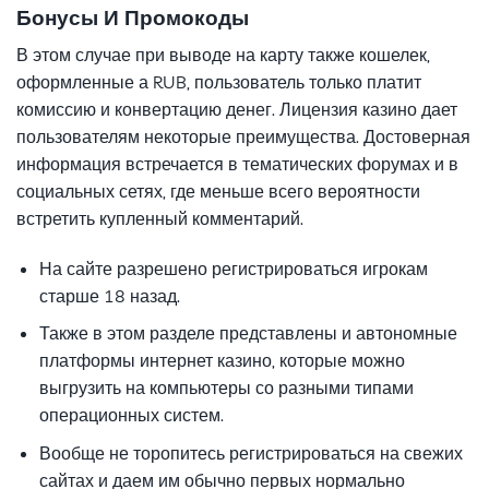
Бонусы И Промокоды
В этом случае при выводе на карту также кошелек,
оформленные а RUB, пользователь только платит
комиссию и конвертацию денег. Лицензия казино дает
пользователям некоторые преимущества. Достоверная
информация встречается в тематических форумах и в
социальных сетях, где меньше всего вероятности
встретить купленный комментарий.
На сайте разрешено регистрироваться игрокам
старше 18 назад.
Также в этом разделе представлены и автономные
платформы интернет казино, которые можно
выгрузить на компьютеры со разными типами
операционных систем.
Вообще не торопитесь регистрироваться на свежих
сайтах и даем им обычно первых нормально