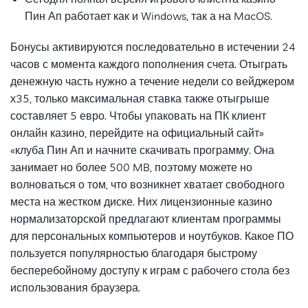
Пин Ап работает как и Windows, так а на MacOS.
Бонусы активируются последовательно в истечении 24
часов с момента каждого пополнения счета. Отыграть
денежную часть нужно а течение недели со вейджером
х35, только максимальная ставка также отыгрыше
составляет 5 евро. Чтобы упаковать на ПК клиент
онлайн казино, перейдите на официальный сайт»
«клуба Пин Ап и начните скачивать программу. Она
занимает но более 500 MB, поэтому можете но
волноваться о том, что возникнет хватает свободного
места на жестком диске. Них лицензионные казино
нормализаторской предлагают клиентам программы
для персональных компьютеров и ноутбуков. Какое ПО
пользуется популярностью благодаря быстрому
бесперебойному доступу к играм с рабочего стола без
использования браузера.