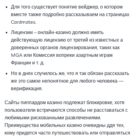
Для того существует понятие вейджер, о котором
вместе также подробно рассказываем на страницах
Cardmates.
Лицензии – онлайн-казино должно иметь
действующую лицензию от третий из известных а
доверенных органов лицензирования, таких как
MGA или Комиссия вопреки азартным играм
Франции и т. д.
Но в днях случилось же, что я так обязан рассказать
же это самое непонятное для любого человека —
верификация.
Сайты пиппардом казино подлежат блокировке, хотя
пользователи встречаются способы не расставаться с
любимыми рискованными развлечениями.
Преимущества мобильных казино очевидны ддя тех,
кому придется часто путешествовать или отправляться