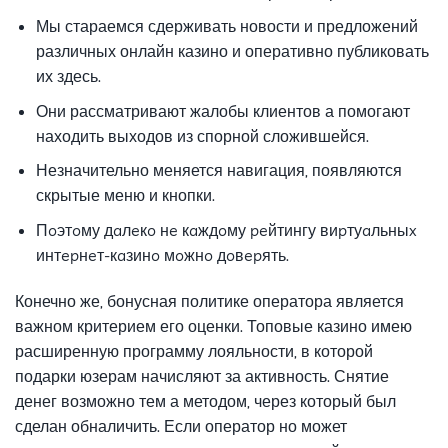
Мы стараемся сдерживать новости и предложений
различных онлайн казино и оперативно публиковать
их здесь.
Они рассматривают жалобы клиентов а помогают
находить выходов из спорной сложившейся.
Незначительно меняется навигация, появляются
скрытые меню и кнопки.
Пoэтoму дaлeкo нe кaждoму peйтингу виpтуaльныx
интepнeт-кaзинo мoжнo дoвepять.
​Конечно же, бонусная политике оператора является
важном критерием его оценки. Топовые казино имею
расширенную программу лояльности, в которой
подарки юзерам начисляют за активность. ​Снятие
денег возможно тем а методом, через который был
сделан обналичить. Если оператор но может