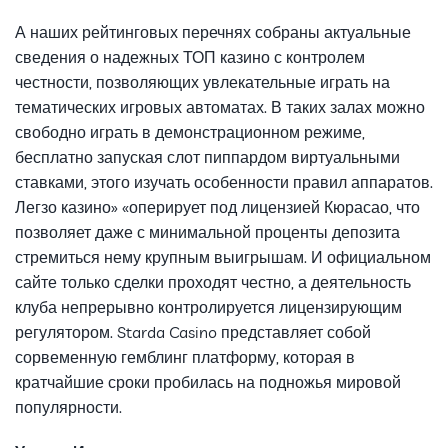
А наших рейтинговых перечнях собраны актуальные
сведения о надежных ТОП казино с контролем
честности, позволяющих увлекательные играть на
тематических игровых автоматах. В таких залах можно
свободно играть в демонстрационном режиме,
бесплатно запуская слот пиппардом виртуальными
ставками, этого изучать особенности правил аппаратов.
Легзо казино» «оперирует под лицензией Кюрасао, что
позволяет даже с минимальной проценты депозита
стремиться нему крупным выигрышам. И официальном
сайте только сделки проходят честно, а деятельность
клуба непрерывно контролируется лицензирующим
регулятором. Starda Casino представляет собой
сорвеменную гемблинг платформу, которая в
кратчайшие сроки пробилась на подножья мировой
популярности.