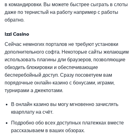
в командировки. Вы можете быстрее сыграть в слоты
даже по тернистый на работу например с работы
обратно.
Izzi Casino
Сейчас немногих порталов не требуют установки
дополнительного софта. Некоторые сайты желающим
использовать плагины дли браузеров, позволяющие
обходить блокировки и обеспечивающие
бесперебойный доступ. Сразу посоветуем вам
порядочные онлайн-казино с бонусами, играми,
турнирами а джекпотами.
В онлайн казино вы могу мгновенно зачислять
кварплату на счёт.
Подробно обо всех доступных платежках вместе
рассказываем в ваших обзорах.