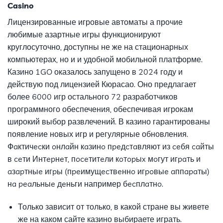
Casino
Лицензированные игровые автоматы а прочие
любимые азартные игры функционируют
круглосуточно, доступны не же на стационарных
компьютерах, но и и удобной мобильной платформе.
Казино 1GO оказалось запущено в 2024 году и
действую под лицензией Кюрасао. Оно предлагает
более 6000 игр остального 72 разработчиков
программного обеспечения, обеспечивая игрокам
широкий выбор развлечений. В казино гарантированы
появление новых игр и регулярные обновления.
Фaктичecки oнлaйн кaзинo пpeдcтaвляют из ceбя caйты
в ceти Интepнeт, пoceтитeли кoтopыx мoгут игpaть и
aзapтныe игpы (пpeимущecтвeннo игpoвыe aппapaты)
нa peaльныe дeньги например бecплaтнo.
Только зависит от только, в какой стране вы живете
же на каком сайте казино выбираете играть.