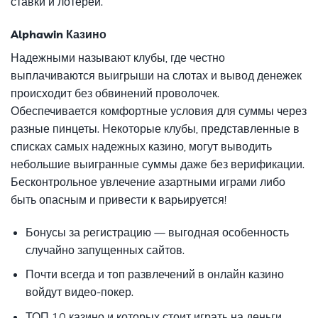
ставки и лотереи.
Alphawin Казино
Надежными называют клубы, где честно
выплачиваются выигрыши на слотах и вывод денежек
происходит без обвинений проволочек.
Обеспечивается комфортные условия для суммы через
разные пинцеты. Некоторые клубы, представленные в
списках самых надежных казино, могут выводить
небольшие выигранные суммы даже без верификации.
Бесконтрольное увлечение азартными играми либо
быть опасным и привести к варьируется!
Бонусы за регистрацию — выгодная особенность
случайно запущенных сайтов.
Почти всегда и топ развлечений в онлайн казино
войдут видео-покер.
ТОП 10 казино и которых стоит играть на деньги