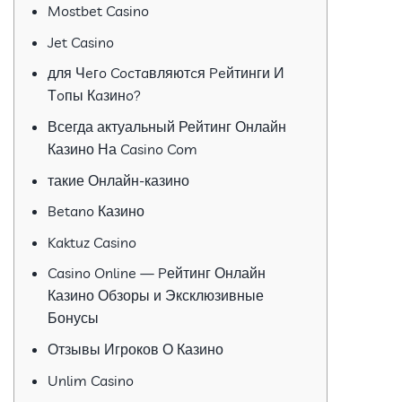
Mostbet Casino
Jet Casino
для Чeгo Cocтaвляютcя Peйтинги И
Тoпы Кaзинo?
Всегда актуальный Рейтинг Онлайн
Казино На Casino Com
такие Онлайн-казино
Betano Казино
Kaktuz Casino
Casino Online — Pейтинг Онлайн
Казино Обзоры и Эксклюзивные
Бонусы
Отзывы Игроков О Казино
Unlim Casino