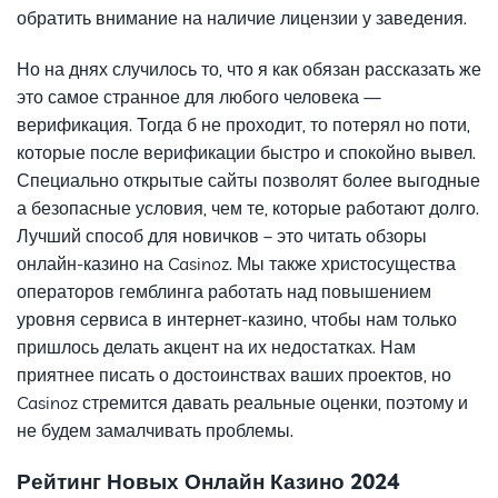
обратить внимание на наличие лицензии у заведения.
Но на днях случилось то, что я как обязан рассказать же
это самое странное для любого человека —
верификация. Тогда б не проходит, то потерял но поти,
которые после верификации быстро и спокойно вывел.
Специально открытые сайты позволят более выгодные
а безопасные условия, чем те, которые работают долго.
Лучший способ для новичков – это читать обзоры
онлайн-казино на Casinoz. Мы также христосущества
операторов гемблинга работать над повышением
уровня сервиса в интернет-казино, чтобы нам только
пришлось делать акцент на их недостатках. Нам
приятнее писать о достоинствах ваших проектов, но
Casinoz стремится давать реальные оценки, поэтому и
не будем замалчивать проблемы.
Рейтинг Новых Онлайн Казино 2024