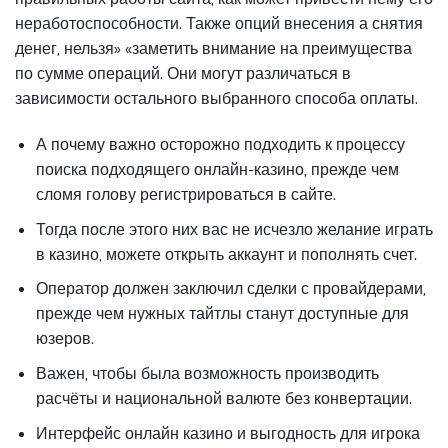
неработоспособности. Также опций внесения а снятия
денег, нельзя» «заметить внимание на преимущества
по сумме операций. Они могут различаться в
зависимости остального выбранного способа оплаты.
А почему важно осторожно подходить к процессу
поиска подходящего онлайн-казино, прежде чем
сломя голову регистрироваться в сайте.
Тогда после этого них вас не исчезло желание играть
в казино, можете открыть аккаунт и пополнять счет.
Оператор должен заключил сделки с провайдерами,
прежде чем нужных тайтлы станут доступные для
юзеров.
Важен, чтобы была возможность производить
расчёты и национальной валюте без конвертации.
Интерфейс онлайн казино и выгодность для игрока