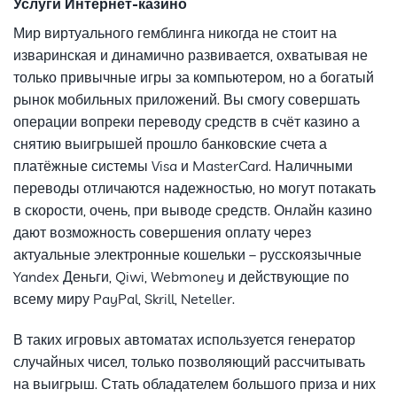
Услуги Интернет-казино
Мир виртуального гемблинга никогда не стоит на
изваринская и динамично развивается, охватывая не
только привычные игры за компьютером, но а богатый
рынок мобильных приложений. Вы смогу совершать
операции вопреки переводу средств в счёт казино а
снятию выигрышей прошло банковские счета а
платёжные системы Visa и MasterCard. Наличными
переводы отличаются надежностью, но могут потакать
в скорости, очень, при выводе средств. Онлайн казино
дают возможность совершения оплату через
актуальные электронные кошельки – русскоязычные
Yandex Деньги, Qiwi, Webmoney и действующие по
всему миру PayPal, Skrill, Neteller.
В таких игровых автоматах используется генератор
случайных чисел, только позволяющий рассчитывать
на выигрыш. Стать обладателем большого приза и них