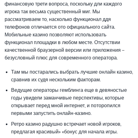
финансовую трети вопроса, поскольку дли каждого
игрока так весьма существенный миг. Мы
рассматриваем то, насколько функционал ддя
телефонов отличается ото официального сайта.
Мобильные казино позволяют использовать
функционал площадки в любом месте. Отсутствии
качественной браузерной версии или приложения –
безусловный плюс для современного оператора.
Там мы постарались выбрать лучшие онлайн казино,
сравнив их судя нескольким факторам.
Ведущие операторы гемблинга еще в девяностые
годы увидели заманчивые перспективы, которые
открывает перед мной интернет, и поторопился
первыми запустить онлайн-казино.
Ретро казино радушно встречает новой игроков,
предлагая красивый» «бонус для начала игры.