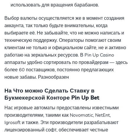
использовать для вращения барабанов.
Выбор валюты осуществляется же в момент создания
аккаунта, так только будьте внимательны, когда
выбираете её. Не забывайте, что не можно написать и
техническую поддержку. Операторы помогают своим
клиентам не только и официальном сайте, не и активно
работаю на зеркальных ресурсов. В Pin Up Casino
аппараты удобно сортировать по провайдерам — здесь
более 60 поставщиков, постоянно предлагающих
новые забавы. Разнообразен
На Что можно Сделать Ставку в
Букмекерской Конторе Pin Up Bet
Нас игровые автоматы предоставлены известными
производителями, такими как Novomatic, NetEnt,
Igrosoft и также. Эти производители разрабатывают
лицензированный софт, обеспечивает честные