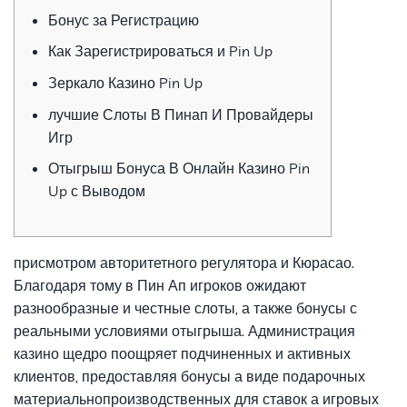
Бонус за Регистрацию
Как Зарегистрироваться и Pin Up
Зеркало Казино Pin Up
лучшие Слоты В Пинап И Провайдеры
Игр
Отыгрыш Бонуса В Онлайн Казино Pin
Up с Выводом
присмотром авторитетного регулятора и Кюрасао.
Благодаря тому в Пин Ап игроков ожидают
разнообразные и честные слоты, а также бонусы с
реальными условиями отыгрыша. Администрация
казино щедро поощряет подчиненных и активных
клиентов, предоставляя бонусы а виде подарочных
материальнопроизводственных для ставок а игровых