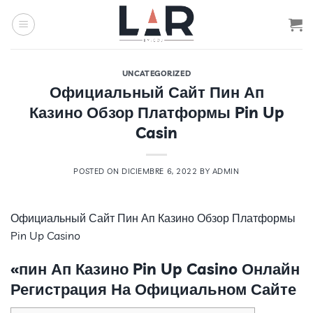
Saltar
al
contenido
UNCATEGORIZED
Официальный Сайт Пин Ап
Казино Обзор Платформы Pin Up
Casin
POSTED ON
DICIEMBRE 6, 2022
BY
ADMIN
Официальный Сайт Пин Ап Казино Обзор Платформы
Pin Up Casino
«пин Ап Казино Pin Up Casino Онлайн
Регистрация На Официальном Сайте