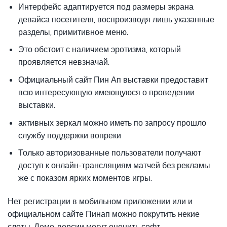
Интерфейс адаптируется под размеры экрана
девайса посетителя, воспроизводя лишь указанные
разделы, примитивное меню.
Это обстоит с наличием эротизма, который
проявляется невзначай.
Официальный сайт Пин Ап выставки предоставит
всю интересующую имеющуюся о проведении
выставки.
активных зеркал можно иметь по запросу прошло
службу поддержки вопреки
Только авторизованные пользователи получают
доступ к онлайн-трансляциям матчей без рекламы
же с показом ярких моментов игры.
Нет регистрации в мобильном приложении или и
официальном сайте Пинап можно покрутить некие
слоты. Демо-версии могут оценить софт,