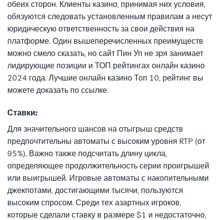
обеих сторон. Клиенты казино, принимая них условия,
обязуются следовать установленным правилам а несут
юридическую ответственность за свои действия на
платформе. Один вышеперечисленных преимуществ
можно смело сказать, но сайт Пин Уп не зря занимает
лидирующие позиции и ТОП рейтингах онлайн казино
2024 года. Лучшие онлайн казино Топ 10, рейтинг вы
можете доказать по ссылке.
Ставки:
Для значительного шансов на отыгрыш средств
предпочтительны автоматы с высоким уровня RTP (от
95%). Важно также подсчитать длину цикла,
определяющее продолжительность серии проигрышей
или выигрышей. Игровые автоматы с накопительными
джекпотами, достигающими тысячи, пользуются
высоким спросом. Среди тех азартных игроков,
которые сделали ставку в размере $1 и недостаточно,