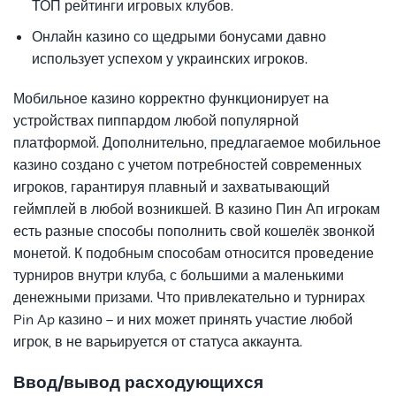
ТОП рейтинги игровых клубов.
Онлайн казино со щедрыми бонусами давно
использует успехом у украинских игроков.
Мобильное казино корректно функционирует на
устройствах пиппардом любой популярной
платформой. Дополнительно, предлагаемое мобильное
казино создано с учетом потребностей современных
игроков, гарантируя плавный и захватывающий
геймплей в любой возникшей. В казино Пин Ап игрокам
есть разные способы пополнить свой кошелёк звонкой
монетой. К подобным способам относится проведение
турниров внутри клуба, с большими а маленькими
денежными призами. Что привлекательно и турнирах
Pin Ap казино – и них может принять участие любой
игрок, в не варьируется от статуса аккаунта.
Ввод/вывод расходующихся