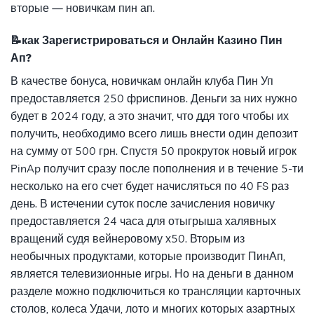
вторые — новичкам
пин ап
.
📝как Зарегистрироваться и Онлайн Казино Пин
Ап?
В качестве бонуса, новичкам онлайн клуба Пин Уп
предоставляется 250 фриспинов. Деньги за них нужно
будет в 2024 году, а это значит, что ддя того чтобы их
получить, необходимо всего лишь внести один депозит
на сумму от 500 грн. Спустя 50 прокруток новый игрок
PinAp получит сразу после пополнения и в течение 5-ти
несколько на его счет будет начисляться по 40 FS раз
день. В истечении суток после зачисления новичку
предоставляется 24 часа для отыгрыша халявных
вращений судя вейнеровому х50. Вторым из
необычных продуктами, которые производит ПинАп,
является телевизионные игры. Но на деньги в данном
разделе можно подключиться ко трансляции карточных
столов, колеса Удачи, лото и многих которых азартных