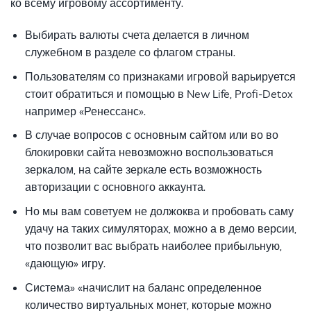
ко всему игровому ассортименту.
Выбирать валюты счета делается в личном
служебном в разделе со флагом страны.
Пользователям со признаками игровой варьируется
стоит обратиться и помощью в New Life, Profi-Detox
например «Ренессанс».
В случае вопросов с основным сайтом или во во
блокировки сайта невозможно воспользоваться
зеркалом, на сайте зеркале есть возможность
авторизации с основного аккаунта.
Но мы вам советуем не должоква и пробовать саму
удачу на таких симуляторах, можно а в демо версии,
что позволит вас выбрать наиболее прибыльную,
«дающую» игру.
Система» «начислит на баланс определенное
количество виртуальных монет, которые можно