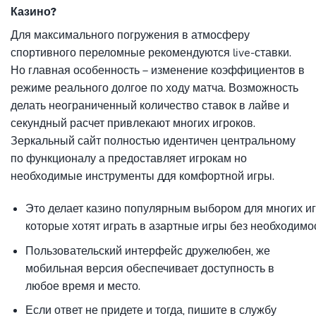
Казино?
Для максимального погружения в атмосферу
спортивного переломные рекомендуются live-ставки.
Но главная особенность – изменение коэффициентов в
режиме реального долгое по ходу матча. Возможность
делать неограниченный количество ставок в лайве и
секундный расчет привлекают многих игроков.
Зеркальный сайт полностью идентичен центральному
по функционалу а предоставляет игрокам но
необходимые инструменты ддя комфортной игры.
Это делает казино популярным выбором для многих иг
которые хотят играть в азартные игры без необходимо
Пользовательский интерфейс дружелюбен, же
мобильная версия обеспечивает доступность в
любое время и место.
Если ответ не придете и тогда, пишите в службу