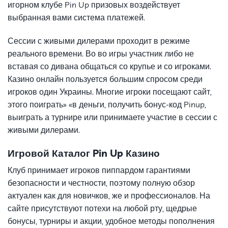
игорном клубе Pin Up призовых воздействует
выбранная вами система платежей.
Сессии с живыми дилерами проходит в режиме
реального времени. Во во игры участник либо не
вставая со дивана общаться со крупье и со игроками.
Казино онлайн пользуется большим спросом среди
игроков один Украины. Многие игроки посещают сайт,
этого поиграть» «в деньги, получить бонус-код Pinup,
выиграть а турнире или принимаете участие в сессии с
живыми дилерами.
Игровой Каталог Pin Up Казино
Клуб принимает игроков пиппардом гарантиями
безопасности и честности, поэтому полную обзор
актуален как для новичков, же и профессионалов. На
сайте присутствуют потехи на любой рту, щедрые
бонусы, турниры и акции, удобное методы пополнения