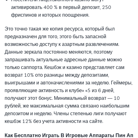
активировать 400 % в первый депозит, 250
фриспинов и которых поощрения.
Это точно такая же копия ресурса, который был
предназначен для того, этого быть запасной
возможностью доступу к азартным развлечениям.
Данные зеркала постоянно меняются, поэтому
запрашивать актуальные адресные данные можно
только саппорта. Кешбэк и казино представляет сам
возврат 10% ото разницы между депозитами,
выигрышами и автоначислениями за неделю. Геймеры,
проявляющие активность и клубе» «5 из 6 дней,
получают этот бонус. Минимальный возврат — 10
рублей, же максимальная сумма связано наибольшим
депозитом и неделю. Члены степенью лиги получают
кешбэк 12% без учета активности на сайте.
Как Бесплатно Играть В Игровые Аппараты Пин Ап