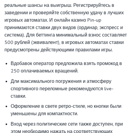
реальные шансы на выигрыш. Регистрируйтесь в
заведении и проверяйте собственную удачу в лучших
игровых автоматах. И онлайн казино Pin-up
принимаются ставки двух видов (ординар, экспресс и
система). Для беттинга минимальный взнос составляет
500 рублей (эквивалент), в игровых автоматах ставки
предусмотрены действующими правилами игры.
Вдобавок оператор предложила взять промокод в
250 оплачиваемых вращений.
Дли максимального погружения и атмосферу
спортивного переломные рекомендуются live-
ставки.
Оформление в свете ретро-стиле, но кнопки были
уменьшены для компактности.
Вход через политические сети также доступен, при
этом необходимо нажать на соответствующих