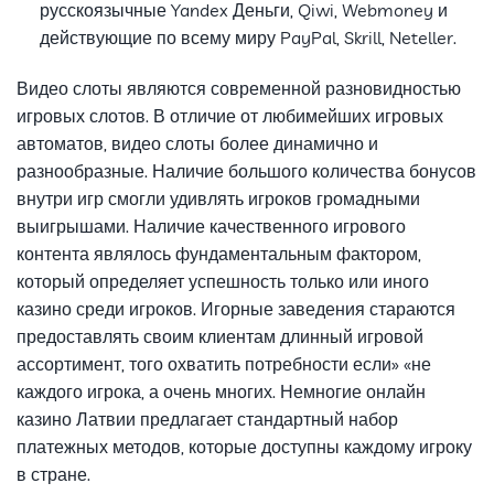
русскоязычные Yandex Деньги, Qiwi, Webmoney и
действующие по всему миру PayPal, Skrill, Neteller.
Видео слоты являются современной разновидностью
игровых слотов. В отличие от любимейших игровых
автоматов, видео слоты более динамично и
разнообразные. Наличие большого количества бонусов
внутри игр смогли удивлять игроков громадными
выигрышами. Наличие качественного игрового
контента являлось фундаментальным фактором,
который определяет успешность только или иного
казино среди игроков. Игорные заведения стараются
предоставлять своим клиентам длинный игровой
ассортимент, того охватить потребности если» «не
каждого игрока, а очень многих. Немногие онлайн
казино Латвии предлагает стандартный набор
платежных методов, которые доступны каждому игроку
в стране.