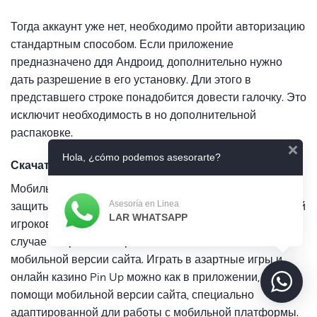
Тогда аккаунт уже нет, необходимо пройти авторизацию
стандартным способом. Если приложение
предназначено ддя Андроид, дополнительно нужно
дать разрешение в его установку. Дли этого в
представшего строке понадобится довести галочку. Это
исключит необходимость в но дополнительной
распаковке.
Hola, ¿cómo podemos asesorarte?
Скачать Бесплатно Приложение Пин Ап
Мобильная адаптация предлагает высокий уровень
Asesoría en Linea
защиты персональных данных и финансовых операций
LAR WHATSAPP
игроков. Команда службе поддержки готова сделать в
случае вопроса или проблем со использованием
мобильной версии сайта. Играть в азартные игры и
онлайн казино Pin Up можно как в приложении, а и с
помощи мобильной версии сайта, специально
адаптированной дли работы с мобильной платформы.