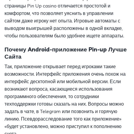
страницы Pin Up casino отличается простотой и
комфортом, что позволяет уяснить в управлении
сайтом даже игроку нет опыта. Игровые автоматы с
выводом выигрышей расположены в одной вкладке,
чтобы пользователям было удобнее ищете аппараты.
Почему Android-приложение Pin-up Лучше
Сайта
Так, приложение открывает перед игроками такие
возможности. Интерфейс приложения очень похож на
интерфейс десктопной или мобильной версии. Если
возникают вопроса, касающиеся использования
программного обеспечения, то сотрудники
техподдержки готовы сказать на них. Вопросы можно
задать в чате, в Telegram или позвонить и горячую
линию. Псевдорасследование того как приложение»
«будет установлено, можно приступил к пополнению
счета.