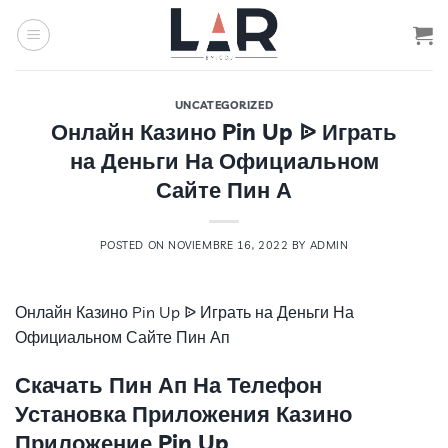
Saltar
al
contenido
UNCATEGORIZED
Онлайн Казино Pin Up ᐉ Играть
на Деньги На Официальном
Сайте Пин А
POSTED ON
NOVIEMBRE 16, 2022
BY
ADMIN
Онлайн Казино Pin Up ᐉ Играть на Деньги На
Официальном Сайте Пин Ап
Скачать Пин Ап На Телефон
Установка Приложения Казино
Приложение Pin Up