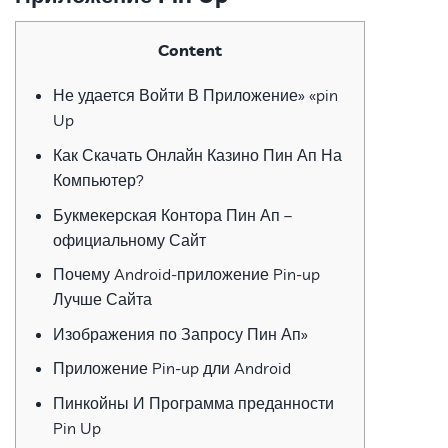
Content
Не удается Войти В Приложение» «pin
Up
Как Скачать Онлайн Казино Пин Ап На
Компьютер?
Букмекерская Контора Пин Ап –
официальному Сайт
Почему Android-приложение Pin-up
Лучше Сайта
Изображения по Запросу Пин Ап»
Приложение Pin-up дли Android
Пинкойны И Программа преданности
Pin Up