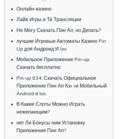
Онлайн-казино
Лайв Игры и Тв Трансляции
Не Могу Скачать Пин Ап, но Делать?
лучшие Игровые Автоматы Казино Pin
Up для Андроид И Ios
Мобильное Приложение Pin-up:
Скачать бесплатно
Pin-up 634: Скачать Официальное
Приложение Пин Ап Кз» «и Мобильный
Android и Ios
В Какие Слоты Можно Играть
нежелающим?
нет Ли Бонусы ним Установку
Приложения Пин Ап?