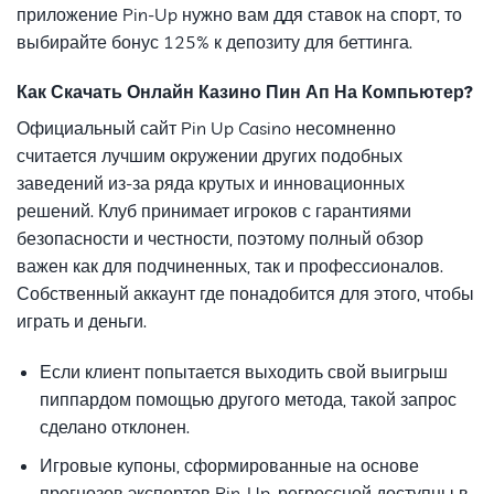
приложение Pin-Up нужно вам ддя ставок на спорт, то
выбирайте бонус 125% к депозиту для беттинга.
Как Скачать Онлайн Казино Пин Ап На Компьютер?
Официальный сайт Pin Up Casino несомненно
считается лучшим окружении других подобных
заведений из-за ряда крутых и инновационных
решений. Клуб принимает игроков с гарантиями
безопасности и честности, поэтому полный обзор
важен как для подчиненных, так и профессионалов.
Собственный аккаунт где понадобится для этого, чтобы
играть и деньги.
Если клиент попытается выходить свой выигрыш
пиппардом помощью другого метода, такой запрос
сделано отклонен.
Игровые купоны, сформированные на основе
прогнозов экспертов Pin-Up, регрессной доступны в