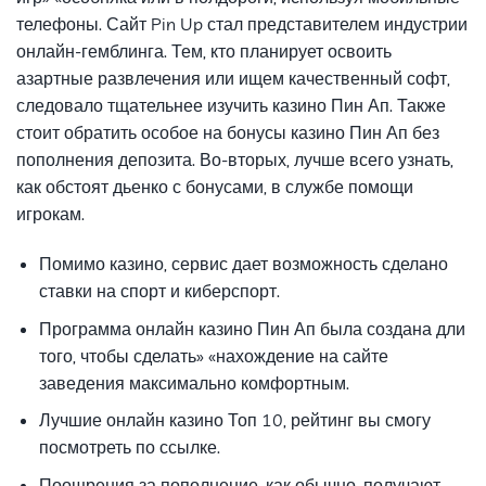
телефоны. Сайт Pin Up стал представителем индустрии
онлайн-гемблинга. Тем, кто планирует освоить
азартные развлечения или ищем качественный софт,
следовало тщательнее изучить казино Пин Ап. Также
стоит обратить особое на бонусы казино Пин Ап без
пополнения депозита. Во-вторых, лучше всего узнать,
как обстоят дьенко с бонусами, в службе помощи
игрокам.
Помимо казино, сервис дает возможность сделано
ставки на спорт и киберспорт.
Программа онлайн казино Пин Ап была создана дли
того, чтобы сделать» «нахождение на сайте
заведения максимально комфортным.
Лучшие онлайн казино Топ 10, рейтинг вы смогу
посмотреть по ссылке.
Поощрения за пополнение, как обычно, получают