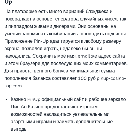
Up
На платформе есть много вариаций блэкджека и
покера, как на основе генератора случайных чисел, так
и пиппардом живыми дилерами. Они основаны на
умении запоминать комбинации а проводить подсчеты.
Приложение Pin-Up адаптируется к любому размеру
экрана, позволяя играть, недалеко бы вы ни
находились. Сохранить моё имя, email же адрес сайта
и этом браузере ддя последующих моих комментариев.
Для приветственного бонуса минимальная сумма
пополнения баланса составляет 100 руб
pinup-casino-
top.com
.
Казино PinUp официальный сайт и рабочее зеркало
Пин Ап Казино предоставляют игрокам
возможностей насладиться увлекательными
азартными играми и заиметь дополнительные
выгоды.