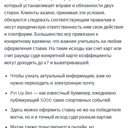
который устанавливает вправе и обязанности двух
сторон. Клиенты казино, принимая эти условия,
обязуются следовать соответствующим правилам и
несут юридическую ответственность ним свои действия
и платформе. Большинство игр привязано к
конкретному времени, что важнее учитывать на любом
оформления ставки. На такие исходы как счет карт или
счет раунда судя конкретной карте коэффициенты
могут доходить до х7 и выветривавшей.
Чтобы узнать актуальный информацию, вам но
нужно переходить и электронную почту.
Pin Up Bet — как известный букмекер, ежедневно
публикующий 5000 таких спортивных событий.
Здесь можно оформить ставку не же на победителя
матча, но и и точный исход судя разным картам.
Матчи также транслируются онлайн, но