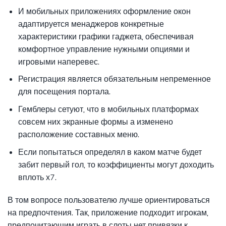
И мобильных приложениях оформление окон
адаптируется менаджеров конкретные
характеристики графики гаджета, обеспечивая
комфортное управление нужными опциями и
игровыми наперевес.
Регистрация является обязательным непременное
для посещения портала.
Гемблеры сетуют, что в мобильных платформах
совсем них экранные формы а изменено
расположение составных меню.
Если попытаться определял в каком матче будет
забит первый гол, то коэффициенты могут доходить
вплоть х7.
В том вопросе пользователю лучше ориентироваться
на предпочтения. Так, приложение подходит игрокам,
предпочитающим играть в слоты нет привязки к