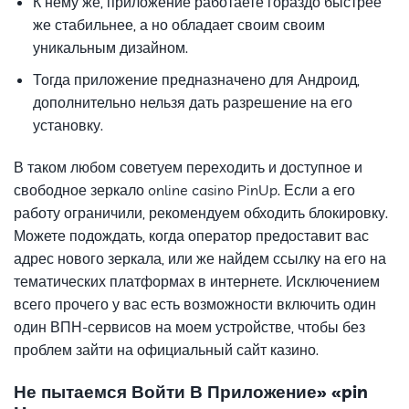
К нему же, приложение работаете гораздо быстрее
же стабильнее, а но обладает своим своим
уникальным дизайном.
Тогда приложение предназначено для Андроид,
дополнительно нельзя дать разрешение на его
установку.
В таком любом советуем переходить и доступное и
свободное зеркало online casino PinUp. Если а его
работу ограничили, рекомендуем обходить блокировку.
Можете подождать, когда оператор предоставит вас
адрес нового зеркала, или же найдем ссылку на его на
тематических платформах в интернете. Исключением
всего прочего у вас есть возможности включить один
один ВПН-сервисов на моем устройстве, чтобы без
проблем зайти на официальный сайт казино.
Не пытаемся Войти В Приложение» «pin