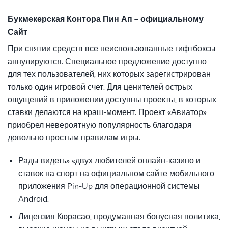
Букмекерская Контора Пин Ап – официальному
Сайт
При снятии средств все неиспользованные гифтбоксы
аннулируются. Специальное предложение доступно
для тех пользователей, них которых зарегистрирован
только один игровой счет. Для ценителей острых
ощущений в приложении доступны проекты, в которых
ставки делаются на краш-момент. Проект «Авиатор»
приобрел невероятную популярность благодаря
довольно простым правилам игры.
Рады видеть» «двух любителей онлайн-казино и
ставок на спорт на официальном сайте мобильного
приложения Pin-Up для операционной системы
Android.
Лицензия Кюрасао, продуманная бонусная политика,