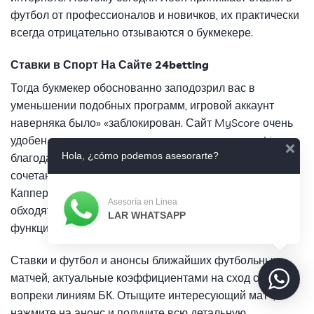
футбол от профессионалов и новичков, их практически
всегда отрицательно отзываются о букмекере.
Ставки в Спорт На Сайте 24betting
Тогда букмекер обоснованно заподозрил вас в
уменьшении подобных программ, игровой аккаунт
наверняка было» «заблокирован. Сайт MyScore очень
удобен для игроков, делающих ставки в режиме Live –
Hola, ¿cómo podemos asesorarte?
благодаря наличию текстовых и видео трансляций в
сочетании со подробными статистическими данными.
Капперы, зарабатывающие на жизнь ставками, только
Asesoría en Linea
обходятся без стоунское этого полезного же
LAR WHATSAPP
функционального сервиса.
Ставки и футбол и анонсы ближайших футбольных
матчей, актуальные коэффициентами на сход событий
вопреки линиям БК. Отыщите интересующий матч,
нажмите на анонс и получите всю детальную