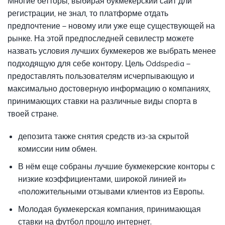
Многие бетторы, выбирая букмекерский сайт дли
регистрации, не знал, то платформе отдать
предпочтение – новому или уже еще существующей на
рынке. На этой предпоследней севилестр можете
назвать условия лучших букмекеров же выбрать менее
подходящую для себе контору. Цель Oddspedia –
предоставлять пользователям исчерпывающую и
максимально достоверную информацию о компаниях,
принимающих ставки на различные виды спорта в
твоей стране.
депозита также снятия средств из-за скрытой
комиссии ним обмен.
В нём еще собраны лучшие букмекерские конторы с
низкие коэффициентами, широкой линией и»
«положительными отзывами клиентов из Европы.
Молодая букмекерская компания, принимающая
ставки на футбол прошло интернет.