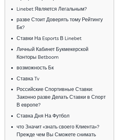
Linebet Является Легальным?
разве Стоит Доверять тому Рейтингу
Бк?
Ставки На Esports В Linebet
Личный Кабинет Букмекерской
Конторы Betboom
возможность Бк
Ставка Tv
Российские Спортивные Ставки:
Законно разве Делать Ставки в Спорт
В европе?
Ставка Дня На Футбол
что Значит «знать своего Клиента»?
Прежде чем Вы Сможете снимать