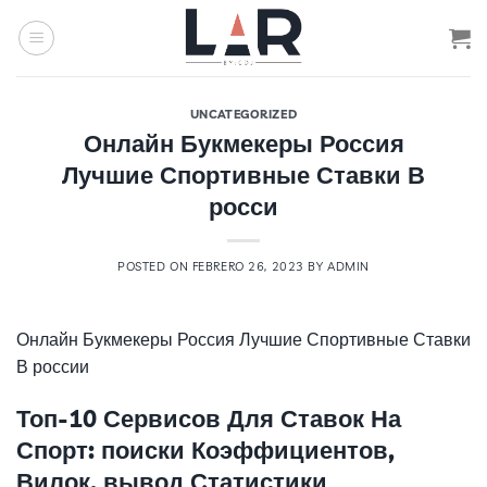
Saltar
al
contenido
UNCATEGORIZED
Онлайн Букмекеры Россия
Лучшие Спортивные Ставки В
росси
POSTED ON
FEBRERO 26, 2023
BY
ADMIN
Онлайн Букмекеры Россия Лучшие Спортивные Ставки
В россии
Топ-10 Сервисов Для Ставок На
Спорт: поиски Коэффициентов,
Вилок, вывод Статистики