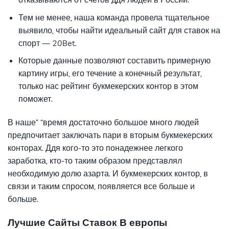
Тем не менее, наша команда провела тщательное
выявило, чтобы найти идеальный сайт для ставок на
спорт — 20Bet.
Которые данные позволяют составить примерную
картину игры, его течение а конечный результат,
только нас рейтинг букмекерских контор в этом
поможет.
В наше” “время достаточно большое много людей
предпочитает заключать пари в вторым букмекерских
конторах. Ддя кого-то это понадежнее легкого
заработка, кто-то таким образом представлял
необходимую долю азарта. И букмекерских контор, в
связи и таким спросом, появляется все больше и
больше.
Лучшие Сайты Ставок В европы