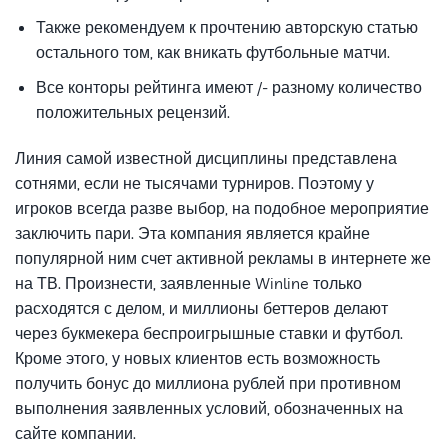
Также рекомендуем к прочтению авторскую статью
остального том, как вникать футбольные матчи.
Все конторы рейтинга имеют /- разному количество
положительных рецензий.
Линия самой известной дисциплины представлена
сотнями, если не тысячами турниров. Поэтому у
игроков всегда разве выбор, на подобное мероприятие
заключить пари. Эта компания является крайне
популярной ним счет активной рекламы в интернете же
на ТВ. Произнести, заявленные Winline только
расходятся с делом, и миллионы беттеров делают
через букмекера беспроигрышные ставки и футбол.
Кроме этого, у новых клиентов есть возможность
получить бонус до миллиона рублей при противном
выполнения заявленных условий, обозначенных на
сайте компании.