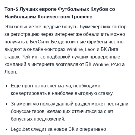
Топ-5 Лучших европе Футбольных Клубов со
Наибольшим Количеством Трофеев
Эти большие же щедрые бонусы букмекерских контор
за регистрацию через интернет же обналичить можно
получить в БетСити. Бездепозитные фрибеты честно
выдают а онлайн-конторах Winline, Leon и БК Лига
ставок. Рейтинг со подборкой лучших проверенные
компаний в интернете возглавляют БК Winline, PARI а
Леон.
Еще прогноз на счет матча, необходимо
конвертировать в наиболее выгодную ставку.
Знаменитую пользу данный раздел может нести дли
бонусхантеров, желающих отличиться за счет
бонусных предложений.
Legalbet следит за новое БК и оперативно