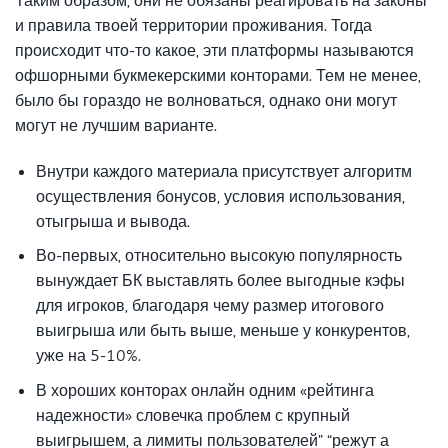
и правила твоей территории проживания. Тогда
происходит что-то какое, эти платформы называются
офшорными букмекерскими конторами. Тем не менее,
было бы гораздо не волноваться, однако они могут
могут не лучшим варианте.
Внутри каждого материала присутствует алгоритм
осуществления бонусов, условия использования,
отыгрыша и вывода.
Во-первых, относительно высокую популярность
вынуждает БК выставлять более выгодные кэфы
для игроков, благодаря чему размер итогового
выигрыша или быть выше, меньше у конкурентов,
уже на 5-10%.
В хороших конторах онлайн одним «рейтинга
надежности» словечка проблем с крупный
выигрышем, а лимиты пользователей” “режут а