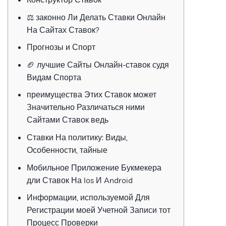
⚖️ законно Ли Делать Ставки Онлайн
На Сайтах Ставок?
Прогнозы и Спорт
🏈 лучшие Сайты Онлайн-ставок судя
Видам Спорта
преимущества Этих Ставок может
Значительно Различаться ними
Сайтами Ставок ведь
Ставки На политику: Виды,
Особенности, тайные
Мобильное Приложение Букмекера
дли Ставок На Ios И Android
Информации, используемой Для
Регистрации моей Учетной Записи тот
Процесс Проверки