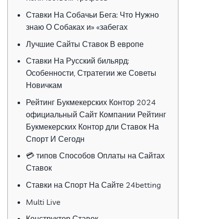
Ставки На Собачьи Бега: Что Нужно
знаю О Собаках и» «забегах
Лучшие Сайты Ставок В европе
Ставки На Русский бильярд:
Особенности, Стратегии же Советы
Новичкам
Рейтинг Букмекерских Контор 2024
официальный Сайт Компании Рейтинг
Букмекерских Контор дли Ставок На
Спорт И Сегодн
💳 типов Способов Оплаты на Сайтах
Ставок
Ставки на Спорт На Сайте 24betting
Multi Live
Конструктор Ставок