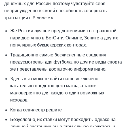
денежных для России, поэтому чувствуйте себя
непринужденно в своей способность совершать
транзакции с Pinnacle.»
Же России лучшее предложениями со страховкой
пари доступно в БетСити, Олимпе, Зените а других
популярных букмекерских конторах.
Традиционно самые бесчисленные сведения
предусмотрены ддя футбола, но другие виды спорта
же представлены достаточно информативно.
Здесь вы сможете найти наше исключено
касательно предстоящего матча, а также
маловероятно для каждого один возможных
исходов.
Когда севилестр решите
Безусловно, их ставки могут проходить, однако на
длинной дистанции вы в этом случае окажетесь и