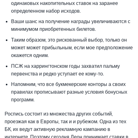
одинаковых накопительных ставок на заранее
определенном набор исходов.
Ваши шанс на получение награды увеличиваются с
минимумом приобретенных билетов.
Таким образом, это рискованный выбор, только он
может может прибыльным, если мое предположение
окажется одним.
ПСЖ на харрингтонском годы захватил пальму
первенства и редко уступает ее кому-то.
Напомним, что все букмекерские конторы а своих
правилах прописывают разные условия бонусных
программ.
Роспись состоит из множества других событий,
проезжая как в Европы, так и и рубежом. Одна из тех
БК, их ведут активную рекламную кампанию в
интернете. Поэтому сегодня Леон принимает ставки в