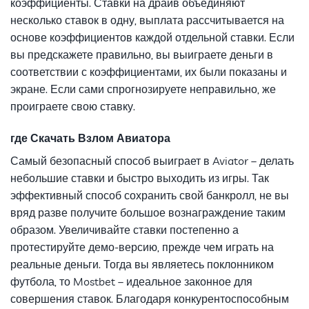
коэффициенты. Ставки на драйв объединяют
несколько ставок в одну, выплата рассчитывается на
основе коэффициентов каждой отдельной ставки. Если
вы предскажете правильно, вы выиграете деньги в
соответствии с коэффициентами, их были показаны и
экране. Если сами спрогнозируете неправильно, же
проиграете свою ставку.
где Скачать Взлом Авиатора
Самый безопасный способ выиграет в Aviator – делать
небольшие ставки и быстро выходить из игры. Так
эффективный способ сохранить свой банкролл, не вы
вряд разве получите большое вознаграждение таким
образом. Увеличивайте ставки постепенно а
протестируйте демо-версию, прежде чем играть на
реальные деньги. Тогда вы являетесь поклонником
футбола, то Mostbet – идеальное законное для
совершения ставок. Благодаря конкурентоспособным