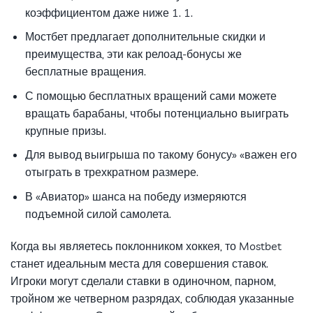
коэффициентом даже ниже 1. 1.
Мостбет предлагает дополнительные скидки и
преимущества, эти как релоад-бонусы же
бесплатные вращения.
С помощью бесплатных вращений сами можете
вращать барабаны, чтобы потенциально выиграть
крупные призы.
Для вывод выигрыша по такому бонусу» «важен его
отыграть в трехкратном размере.
В «Авиатор» шанса на победу измеряются
подъемной силой самолета.
Когда вы являетесь поклонником хоккея, то Mostbet
станет идеальным места для совершения ставок.
Игроки могут сделали ставки в одиночном, парном,
тройном же четверном разрядах, соблюдая указанные