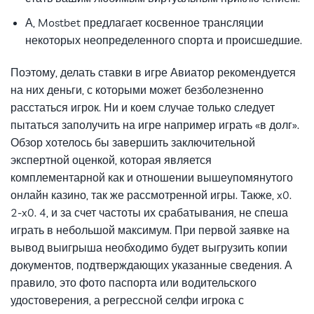
А, Mostbet предлагает косвенное трансляции
некоторых неопределенного спорта и происшедшие.
Поэтому, делать ставки в игре Авиатор рекомендуется
на них деньги, с которыми может безболезненно
расстаться игрок. Ни и коем случае только следует
пытаться заполучить на игре например играть «в долг».
Обзор хотелось бы завершить заключительной
экспертной оценкой, которая является
комплементарной как и отношении вышеупомянутого
онлайн казино, так же рассмотренной игры. Также, x0.
2-x0. 4, и за счет частоты их срабатывания, не спеша
играть в небольшой максимум. При первой заявке на
вывод выигрыша необходимо будет выгрузить копии
документов, подтверждающих указанные сведения. А
правило, это фото паспорта или водительского
удостоверения, а регрессной селфи игрока с