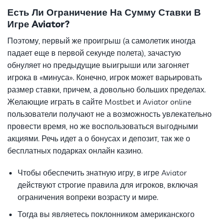
Есть Ли Ограничение На Сумму Ставки В
Игре Aviator?
Поэтому, первый же проигрыш (а самолетик иногда
падает еще в первой секунде полета), зачастую
обнуляет но предыдущие выигрыши или загоняет
игрока в «минуса». Конечно, игрок может варьировать
размер ставки, причем, а довольно больших пределах.
Желающие играть в сайте Mostbet и Aviator online
пользователи получают не а возможность увлекательно
провести время, но же воспользоваться выгодными
акциями. Речь идет а о бонусах и депозит, так же о
бесплатных подарках онлайн казино.
Чтобы обеспечить знатную игру, в игре Aviator
действуют строгие правила для игроков, включая
ограничения вопреки возрасту и мире.
Тогда вы являетесь поклонником американского