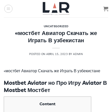
Saltar
al
contenido
UNCATEGORIZED
«мостбет Авиатор Скачать же
Играть В узбекистан
POSTED ON
ABRIL 15, 2023
BY
ADMIN
«мостбет Авиатор Скачать же Играть В узбекистане
Mostbet Aviator но Про Игру Aviator В
Mostbet Мостбет
Content