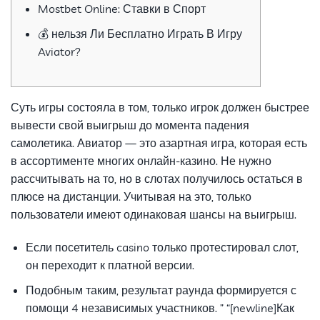
Mostbet Online: Ставки в Спорт
💰 нельзя Ли Бесплатно Играть В Игру
Aviator?
Суть игры состояла в том, только игрок должен быстрее
вывести свой выигрыш до момента падения
самолетика. Авиатор — это азартная игра, которая есть
в ассортименте многих онлайн-казино. Не нужно
рассчитывать на то, но в слотах получилось остаться в
плюсе на дистанции. Учитывая на это, только
пользователи имеют одинаковая шансы на выигрыш.
Если посетитель casino только протестировал слот,
он переходит к платной версии.
Подобным таким, результат раунда формируется с
помощи 4 независимых участников. ” “[newline]Как