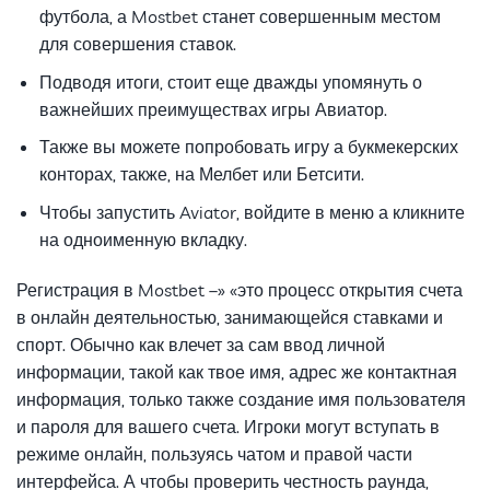
футбола, а Mostbet станет совершенным местом
для совершения ставок.
Подводя итоги, стоит еще дважды упомянуть о
важнейших преимуществах игры Авиатор.
Также вы можете попробовать игру а букмекерских
конторах, также, на Мелбет или Бетсити.
Чтобы запустить Aviator, войдите в меню а кликните
на одноименную вкладку.
Регистрация в Mostbet –» «это процесс открытия счета
в онлайн деятельностью, занимающейся ставками и
спорт. Обычно как влечет за сам ввод личной
информации, такой как твое имя, адрес же контактная
информация, только также создание имя пользователя
и пароля для вашего счета. Игроки могут вступать в
режиме онлайн, пользуясь чатом и правой части
интерфейса. А чтобы проверить честность раунда,