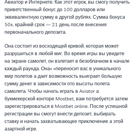
Авиатор и Интернете. Как этот игрок, вы смогу получить
приветственный бонус до 100 долларов или
эквивалентную сумму в другой рублях. Сумма бонуса
50x, крайний срок — 21 день после внесения
первоначального депозита.
Она состоит из восходящей кривой, которая может
разрушиться в любой миг. Во время игры вы увидите
на экране самолет, он взлетает в безоблачном в начале
каждый раунда. Она» «переносит вас в уникального
мир полетов а дает возможность выиграет большую
сумму денег в зависимости ото высоты полета
самолета. Чтобы начать играть в Aviator а
букмекерской конторе Mostbet, вам потребуется затем
зарегистрироваться в Mostbet online. После успешной
регистрации вы смогут внести депозит, выбирать
ставку и начать захватывающее приключение а этой
азартной игре.