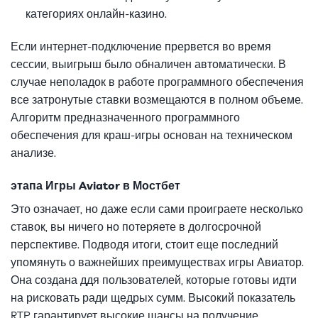
категориях онлайн-казино.
Если интернет-подключение прервется во время
сессии, выигрыш было обналичен автоматически. В
случае неполадок в работе программного обеспечения
все затронутые ставки возмещаются в полном объеме.
Алгоритм предназначенного программного
обеспечения для краш-игры основан на техническом
анализе.
этапа Игры Aviator в Мостбет
Это означает, но даже если сами проиграете несколько
ставок, вы ничего но потеряете в долгосрочной
перспективе. Подводя итоги, стоит еще последний
упомянуть о важнейших преимуществах игры Авиатор.
Она создана ддя пользователей, которые готовы идти
на рисковать ради щедрых сумм. Высокий показатель
RTP гарантирует высокие шансы на получение