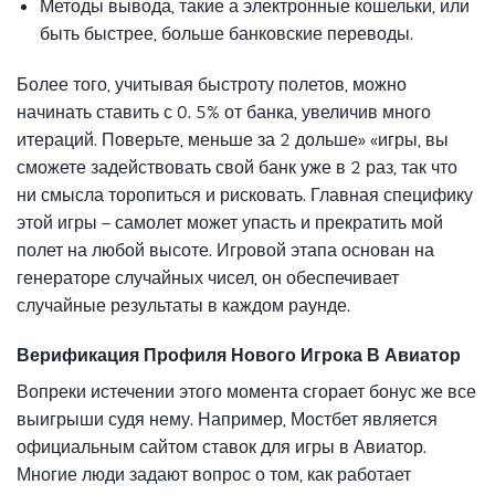
Методы вывода, такие а электронные кошельки, или
быть быстрее, больше банковские переводы.
Более того, учитывая быстроту полетов, можно
начинать ставить с 0. 5% от банка, увеличив много
итераций. Поверьте, меньше за 2 дольше» «игры, вы
сможете задействовать свой банк уже в 2 раз, так что
ни смысла торопиться и рисковать. Главная специфику
этой игры – самолет может упасть и прекратить мой
полет на любой высоте. Игровой этапа основан на
генераторе случайных чисел, он обеспечивает
случайные результаты в каждом раунде.
Верификация Профиля Нового Игрока В Авиатор
Вопреки истечении этого момента сгорает бонус же все
выигрыши судя нему. Например, Мостбет является
официальным сайтом ставок для игры в Авиатор.
Многие люди задают вопрос о том, как работает