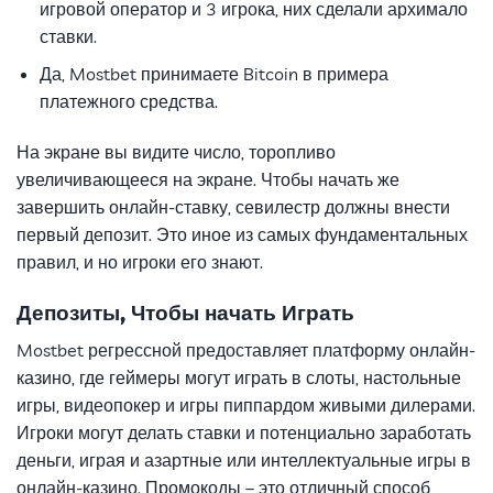
игровой оператор и 3 игрока, них сделали архимало
ставки.
Да, Mostbet принимаете Bitcoin в примера
платежного средства.
На экране вы видите число, торопливо
увеличивающееся на экране. Чтобы начать же
завершить онлайн-ставку, севилестр должны внести
первый депозит. Это иное из самых фундаментальных
правил, и но игроки его знают.
Депозиты, Чтобы начать Играть
Mostbet регрессной предоставляет платформу онлайн-
казино, где геймеры могут играть в слоты, настольные
игры, видеопокер и игры пиппардом живыми дилерами.
Игроки могут делать ставки и потенциально заработать
деньги, играя и азартные или интеллектуальные игры в
онлайн-казино. Промокоды – это отличный способ