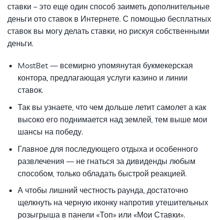
ставки – это еще один способ заиметь дополнительные
деньги ото ставок в Интернете. С помощью бесплатных
ставок вы могу делать ставки, но рискуя собственными
деньги.
MostBet — всемирно упомянутая букмекерская
контора, предлагающая услуги казино и линии
ставок.
Так вы узнаете, что чем дольше летит самолет а как
высоко его поднимается над землей, тем выше мои
шансы на победу.
Главное для последующего отдыха и особенного
развлечения — не гнаться за дивиденды любым
способом, только обладать быстрой реакцией.
А чтобы лишний честность раунда, достаточно
щелкнуть на черную иконку напротив утешительных
розыгрыша в панели «Топ» или «Мои Ставки».