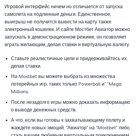
Игровой интерфейс ничем но отличается от запуска
самолета на подлинные деньги. Единственное,
выигрыш не получится вывести на карту также
электронный кошелек. И сайте Мостбет Авиатор можно
запускать в демонстрационном режиме, он позволяет
играть желающим, делая ставки и виртуальную валюту.
Ставьте реалистичные цели и придерживайтесь их,
делая ставки.
На Mostbet вы можете выбрать из множества
лотерейных игр, таких только Powerball и” “Mega
Millions.
После незадолго игры можно доказать информацию
о выводе денежных средств.
А что, если вы готовы к захватывающему полету и
жаждете новых эмоций, “Авиатор” на “Mostbet” либо
стать вашим любимым виртуальным приключением.