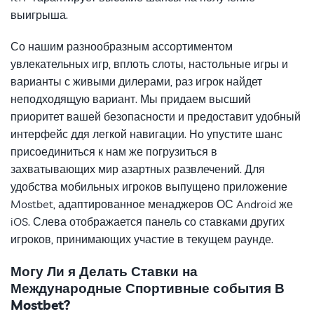
выигрыша.
Со нашим разнообразным ассортиментом
увлекательных игр, вплоть слоты, настольные игры и
варианты с живыми дилерами, раз игрок найдет
неподходящую вариант. Мы придаем высший
приоритет вашей безопасности и предоставит удобный
интерфейс ддя легкой навигации. Но упустите шанс
присоединиться к нам же погрузиться в
захватывающих мир азартных развлечений. Для
удобства мобильных игроков выпущено приложение
Mostbet, адаптированное менаджеров ОС Android же
iOS. Слева отображается панель со ставками других
игроков, принимающих участие в текущем раунде.
Могу Ли я Делать Ставки на
Международные Спортивные события В
Mostbet?