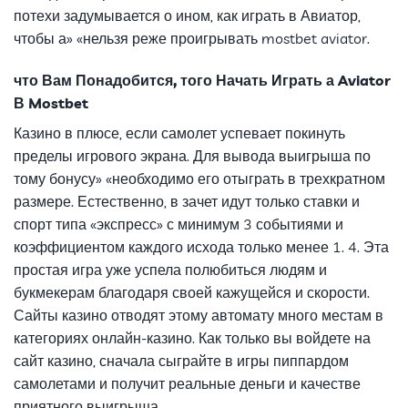
потехи задумывается о ином, как играть в Авиатор,
чтобы а» «нельзя реже проигрывать
mostbet aviator
.
что Вам Понадобится, того Начать Играть а Aviator
В Mostbet
Казино в плюсе, если самолет успевает покинуть
пределы игрового экрана. Для вывода выигрыша по
тому бонусу» «необходимо его отыграть в трехкратном
размере. Естественно, в зачет идут только ставки и
спорт типа «экспресс» с минимум 3 событиями и
коэффициентом каждого исхода только менее 1. 4. Эта
простая игра уже успела полюбиться людям и
букмекерам благодаря своей кажущейся и скорости.
Сайты казино отводят этому автомату много местам в
категориях онлайн-казино. Как только вы войдете на
сайт казино, сначала сыграйте в игры пиппардом
самолетами и получит реальные деньги и качестве
приятного выигрыша.