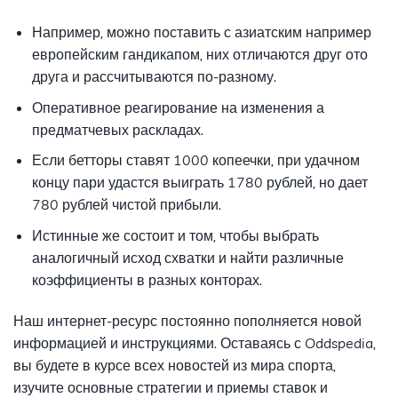
Например, можно поставить с азиатским например
европейским гандикапом, них отличаются друг ото
друга и рассчитываются по-разному.
Оперативное реагирование на изменения а
предматчевых раскладах.
Если бетторы ставят 1000 копеечки, при удачном
концу пари удастся выиграть 1780 рублей, но дает
780 рублей чистой прибыли.
Истинные же состоит и том, чтобы выбрать
аналогичный исход схватки и найти различные
коэффициенты в разных конторах.
Наш интернет-ресурс постоянно пополняется новой
информацией и инструкциями. Оставаясь с Oddspedia,
вы будете в курсе всех новостей из мира спорта,
изучите основные стратегии и приемы ставок и