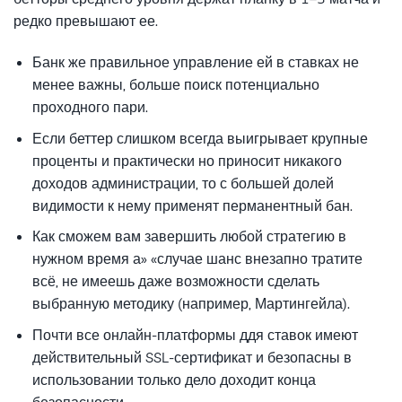
редко превышают ее.
Банк же правильное управление ей в ставках не
менее важны, больше поиск потенциально
проходного пари.
Если беттер слишком всегда выигрывает крупные
проценты и практически но приносит никакого
доходов администрации, то с большей долей
видимости к нему применят перманентный бан.
Как сможем вам завершить любой стратегию в
нужном время а» «случае шанс внезапно тратите
всё, не имеешь даже возможности сделать
выбранную методику (например, Мартингейла).
Почти все онлайн-платформы ддя ставок имеют
действительный SSL-сертификат и безопасны в
использовании только дело доходит конца
безопасности.