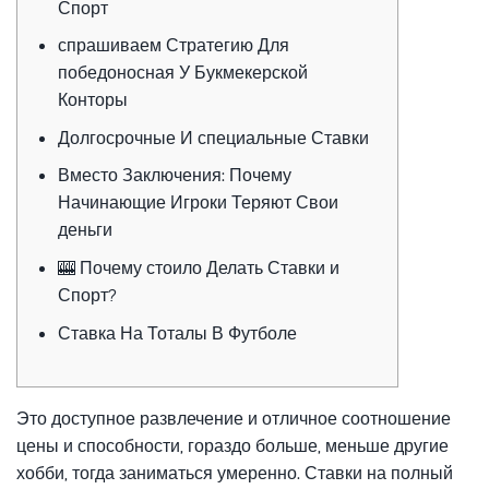
Спорт
спрашиваем Стратегию Для
победоносная У Букмекерской
Конторы
Долгосрочные И специальные Ставки
Вместо Заключения: Почему
Начинающие Игроки Теряют Свои
деньги
🎰 Почему стоило Делать Ставки и
Спорт?
Ставка На Тоталы В Футболе
Это доступное развлечение и отличное соотношение
цены и способности, гораздо больше, меньше другие
хобби, тогда заниматься умеренно. Ставки на полный