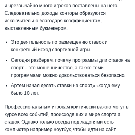
и чрезвычайно много игроков поставлены на него.
Следовательно, доходы конторы образуются
исключительно благодаря коэффициентам,
выставленным букмекером.
Это деятельность по размещению ставок и
конкретный исход спортивной игры.
Сегодня разберем, почему программы дли ставок на
спорт – это мошенничество, а также теми
программами можно довольствоваться безопасно.
Артем начал делать ставки на спорт,» «когда ему
было 18 лет.
Профессиональным игрокам критически важно могут в
курсе всех событий, происходящих и мире спорта а
ставок. Однако только всегда под ладонями есть
компьютер например ноутбук, чтобы идти на сайт