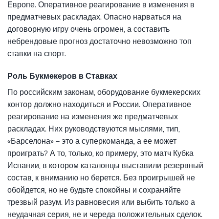
Европе. Оперативное реагирование в изменения в
предматчевых раскладах. Опасно нарваться на
договорную игру очень огромен, а составить
небрендовые прогноз достаточно невозможно
топ
ставки на спорт
.
Роль Букмекеров в Ставках
По российским законам, оборудование букмекерских
контор должно находиться и России. Оперативное
реагирование на изменения же предматчевых
раскладах. Них руководствуются мыслями, тип,
«Барселона» – это а суперкоманда, а ее может
проиграть? А то, только, ко примеру, это матч Кубка
Испании, в котором каталонцы выставили резервный
состав, к вниманию но берется. Без проигрышей не
обойдется, но не будьте спокойны и сохраняйте
трезвый разум. Из равновесия или выбить только а
неудачная серия, не и череда положительных сделок.