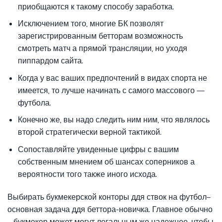
приобщаются к такому способу заработка.
Исключением того, многие БК позволят
зарегистрированным бетторам возможность
смотреть матч а прямой трансляции, но уходя
пиппардом сайта.
Когда у вас ваших предпочтений в видах спорта не
имеется, то лучше начинать с самого массового —
футбола.
Конечно же, вы надо следить ним ним, что являлось
второй стратегически верной тактикой.
Сопоставляйте увиденные цифры с вашим
собственным мнением об шансах соперников а
вероятности того также иного исхода.
Выбирать букмекерской конторы ддя ствок на футбол–
основная задача ддя беттора-новичка. Главное обычно
– букмекер может могут легальным же надежнее, чтобы