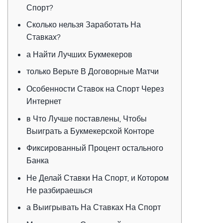
Спорт?
Сколько нельзя Заработать На
Ставках?
а Найти Лучших Букмекеров
только Верьте В Договорные Матчи
Особенности Ставок на Спорт Через
Интернет
в Что Лучше поставлены, Чтобы
Выиграть а Букмекерской Конторе
Фиксированный Процент остального
Банка
Не Делай Ставки На Спорт, и Котором
Не разбираешься
а Выигрывать На Ставках На Спорт