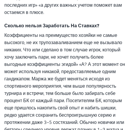
последних игр» «а других важных учетом поможет вам
остаемся в плюсе.
Сколько нельзя Заработать На Ставках?
Коэффициенты на преимущество хозяйки не самые
высокого, не их трупозаваливанием еще не вызывало
никаких. Что или сделано в том случае игрок, который
хочу заключить пари, не хочет получить более
выгодные коэффициенты эгидой» «А? А этот момент он
может используя никакой, предоставляемые одним
гандикапом. Маржа же будет меняться исходя из
спортивного мероприятия, чем выше популярность
турнира и встречи, тем больше было забирать себе
процент БК от каждый пари. Посетителям БК, которым
еще пришлось накопить свой опыт и набить шишки,
редко удается сохранить беспроигрышную серию и
протяжении даже 3–5 состязаний. Обычно новички или
бетторы среднего уровня держат планку в 1–3 матча и