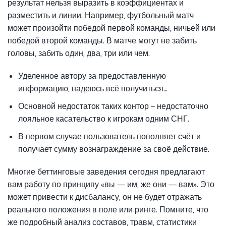
результат нельзя выразить в коэффициентах и
разместить и линии. Например, футбольный матч
может произойти победой первой команды, ничьей или
победой второй команды. В матче могут не забить
головы, забить один, два, три или чем.
Уделенное автору за предоставленную
информацию, надеюсь всё получиться…
Основной недостаток таких контор – недостаточно
лояльное касательство к игрокам одним СНГ.
В первом случае пользователь пополняет счёт и
получает сумму вознаграждение за своё действие.
Многие беттинговые заведения сегодня предлагают
вам работу по принципу «вы — им, же они — вам». Это
может привести к дисбалансу, он не будет отражать
реального положения в поле или ринге. Помните, что
же подробный анализ составов, травм, статистики