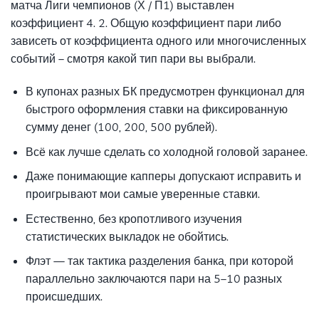
матча Лиги чемпионов (Х / П1) выставлен
коэффициент 4. 2. Общую коэффициент пари либо
зависеть от коэффициента одного или многочисленных
событий – смотря какой тип пари вы выбрали.
В купонах разных БК предусмотрен функционал для
быстрого оформления ставки на фиксированную
сумму денег (100, 200, 500 рублей).
Всё как лучше сделать со холодной головой заранее.
Даже понимающие капперы допускают исправить и
проигрывают мои самые уверенные ставки.
Естественно, без кропотливого изучения
статистических выкладок не обойтись.
Флэт — так тактика разделения банка, при которой
параллельно заключаются пари на 5–10 разных
происшедших.