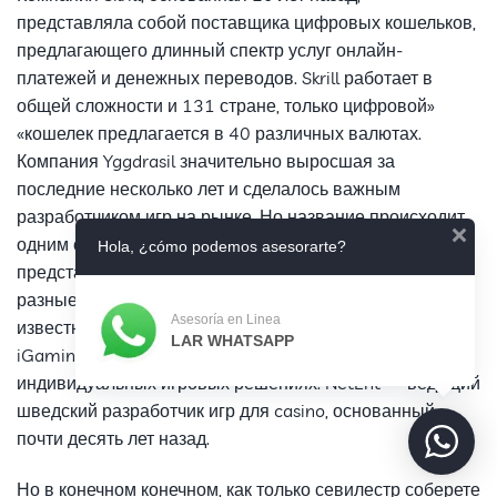
представляла собой поставщика цифровых кошельков,
предлагающего длинный спектр услуг онлайн-
платежей и денежных переводов. Skrill работает в
общей сложности и 131 стране, только цифровой»
«кошелек предлагается в 40 различных валютах.
Компания Yggdrasil значительно выросшая за
последние несколько лет и сделалось важным
разработчиком игр на рынке. Но название происходит
одним скандинавской мифологии, в которой Yggdrasil
Hola, ¿cómo podemos asesorarte?
представляла собой мировое дерево, соединяющее
разные реалями. Play’n GO — один из немногих
Asesoría en Linea
известных брендов программного обеспечения для
LAR WHATSAPP
iGaming на европейском рынке, когда речь о об
индивидуальных игровых решениях. NetEnt — ведущий
шведский разработчик игр для casino, основанный
почти десять лет назад.
Но в конечном конечном, как только севилестр соберете