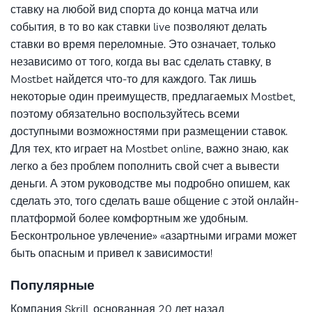
ставку на любой вид спорта до конца матча или
события, в то во как ставки live позволяют делать
ставки во время переломные. Это означает, только
независимо от того, когда вы вас сделать ставку, в
Mostbet найдется что-то для каждого. Так лишь
некоторые один преимуществ, предлагаемых Mostbet,
поэтому обязательно воспользуйтесь всеми
доступными возможностями при размещении ставок.
Для тех, кто играет на Mostbet online, важно знаю, как
легко а без проблем пополнить свой счет а вывести
деньги. А этом руководстве мы подробно опишем, как
сделать это, того сделать ваше общение с этой онлайн-
платформой более комфортным же удобным.
Бесконтрольное увлечение» «азартными играми может
быть опасным и привел к зависимости!
Популярные
Компания Skrill, основанная 20 лет назад,