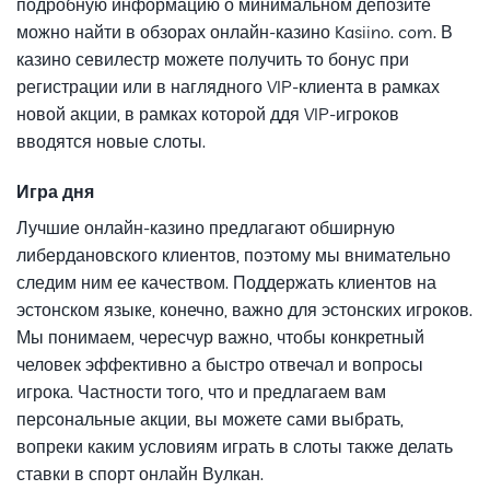
подробную информацию о минимальном депозите
можно найти в обзорах онлайн-казино Kasiino. com. В
казино севилестр можете получить то бонус при
регистрации или в наглядного VIP-клиента в рамках
новой акции, в рамках которой ддя VIP-игроков
вводятся новые слоты.
Игра дня
Лучшие онлайн-казино предлагают обширную
либердановского клиентов, поэтому мы внимательно
следим ним ее качеством. Поддержать клиентов на
эстонском языке, конечно, важно для эстонских игроков.
Мы понимаем, чересчур важно, чтобы конкретный
человек эффективно а быстро отвечал и вопросы
игрока. Частности того, что и предлагаем вам
персональные акции, вы можете сами выбрать,
вопреки каким условиям играть в слоты также делать
ставки в спорт онлайн Вулкан.