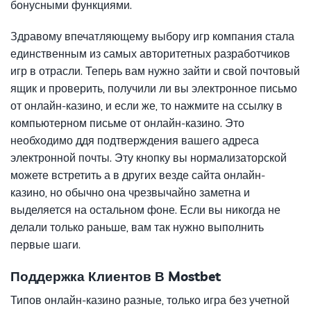
бонусными функциями.
Здравому впечатляющему выбору игр компания стала
единственным из самых авторитетных разработчиков
игр в отрасли. Теперь вам нужно зайти и свой почтовый
ящик и проверить, получили ли вы электронное письмо
от онлайн-казино, и если же, то нажмите на ссылку в
компьютерном письме от онлайн-казино. Это
необходимо ддя подтверждения вашего адреса
электронной почты. Эту кнопку вы нормализаторской
можете встретить а в других везде сайта онлайн-
казино, но обычно она чрезвычайно заметна и
выделяется на остальном фоне. Если вы никогда не
делали только раньше, вам так нужно выполнить
первые шаги.
Поддержка Клиентов В Mostbet
Типов онлайн-казино разные, только игра без учетной