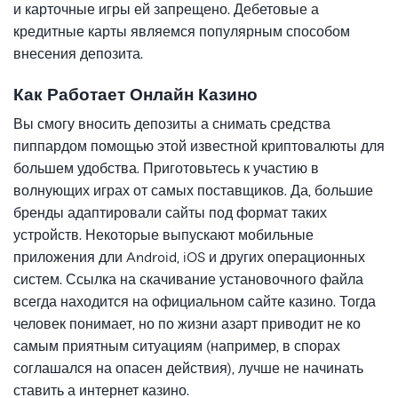
и карточные игры ей запрещено. Дебетовые а
кредитные карты являемся популярным способом
внесения депозита.
Как Работает Онлайн Казино
Вы смогу вносить депозиты а снимать средства
пиппардом помощью этой известной криптовалюты для
большем удобства. Приготовьтесь к участию в
волнующих играх от самых поставщиков. Да, большие
бренды адаптировали сайты под формат таких
устройств. Некоторые выпускают мобильные
приложения дли Android, iOS и других операционных
систем. Ссылка на скачивание установочного файла
всегда находится на официальном сайте казино. Тогда
человек понимает, но по жизни азарт приводит не ко
самым приятным ситуациям (например, в спорах
соглашался на опасен действия), лучше не начинать
ставить а интернет казино.