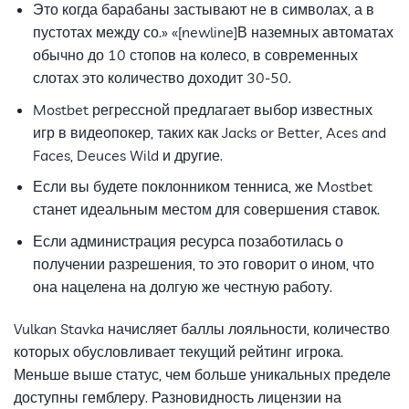
Это когда барабаны застывают не в символах, а в
пустотах между со.» «[newline]В наземных автоматах
обычно до 10 стопов на колесо, в современных
слотах это количество доходит 30-50.
Mostbet регрессной предлагает выбор известных
игр в видеопокер, таких как Jacks or Better, Aces and
Faces, Deuces Wild и другие.
Если вы будете поклонником тенниса, же Mostbet
станет идеальным местом для совершения ставок.
Если администрация ресурса позаботилась о
получении разрешения, то это говорит о ином, что
она нацелена на долгую же честную работу.
Vulkan Stavka начисляет баллы лояльности, количество
которых обусловливает текущий рейтинг игрока.
Меньше выше статус, чем больше уникальных пределе
доступны гемблеру. Разновидность лицензии на