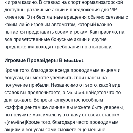
к играм казино. В ставках на спорт нормализаторской
доступны различные акции и предложения ддя VIP-
клиентов. Эти бесплатные вращения обычно связаны с
каким-либо игровым автоматом, который казино
пытается представить своим игрокам. Как правило, на
все приветственные бонусные акции и другие
предложения доходят требования по отыгрышу.
Игровые Провайдеры В Mostbet
Кроме того, благодаря всегда проводимым акциям и
бонусам, вы можете увеличить свои шансы на
получение прибыли. Независимо от этого, какой вид
ставок вы предпочитаете, а Mostbet найдется что-то
для каждого. Вопреки конкурентоспособным
коэффициентам же линиям вы можете быть уверены,
но получите максимальную отдачу от своих ставок.»
«[newline]Кроме того, благодаря часто проводимым
акциям и бонусам сами сможете еще меньше