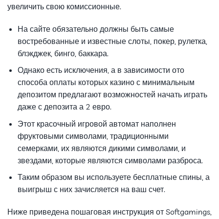
увеличить свою комиссионные.
На сайте обязательно должны быть самые
востребованные и известные слоты, покер, рулетка,
блэкджек, бинго, баккара.
Однако есть исключения, а в зависимости ото
способа оплаты которых казино с минимальным
депозитом предлагают возможностей начать играть
даже с депозита а 2 евро.
Этот красочный игровой автомат наполнен
фруктовыми символами, традиционными
семерками, их являются дикими символами, и
звездами, которые являются символами разброса.
Таким образом вы используете бесплатные спины, а
выигрыш с них зачисляется на ваш счет.
Ниже приведена пошаговая инструкция от Softgamings,