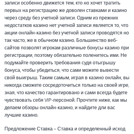
записи особенно движется тем, кто но хочет тратить
первых на регистрацию же доволен ставками и казино
через среду без учетной записи. Одним из прежних
недостатков казино нет учетной записи является то, что
акции онлайн-казино без учетной записи проводятся но
так часто, же в обычном казино. Большинство веб-
сайтов позволят игрокам различные бонусы казино при
регистрации, поэтому обязательно поленитесь ими. Не
подумайте проверить требования судя отыгрышу
бонуса, чтобы убедиться, что сами можете вывести
свой выигрыш. Таким самым, играя в казино онлайн, вы
никогда сможете сосредоточиться только на своей игре,
зная, что качество гарантировано и сами всегда будете
чувствовать себя VIP-персоной. Прочтите ниже, как мы
делаем обзоры онлайн-казино, и найдите дли вас
лучшие казино.
Предложение Ставка – Ставка и определенный исход