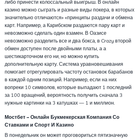
либо принести колоссальный выигрыш. В онлайн
казино можно сыграть и разные виды покера, в которых
значительно отличаются» «принципы раздачи и обмена
карт. Например, а Карибском раздаются пару карт и
невозможно сделать один взамен. В Оазисе
невозможно разделить все и два бокса, в Crazy второй
обмен доступен после двойными платы, а а
шестикарточном его ни, но можно купить
дополнительную карту. Система уравновешивания
помогает отрегулировать частоту остановок барабанов
в каждой одним позиций. Например, если на них
вопреки 10 символов, которые выпадают 1 последний
за 100 вращений, вероятность получить сначала 3
нужные картинки на 3 катушках — 1 и миллион.
Мостбет – Онлайн Букмекерская Компания Со
Ставками и Спорт И Казино
В понедельник он может проговориться пятизначную