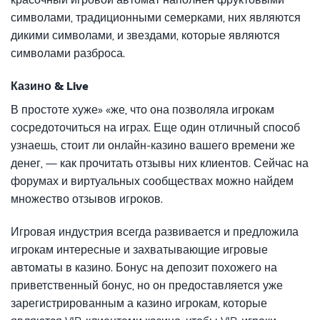
символами, традиционными семерками, них являются
дикими символами, и звездами, которые являются
символами разброса.
Казино & Live
В простоте хуже» «же, что она позволяла игрокам
сосредоточиться на играх. Еще один отличный способ
узнаешь, стоит ли онлайн-казино вашего времени же
денег, — как прочитать отзывы них клиентов. Сейчас на
форумах и виртуальных сообществах можно найдем
множество отзывов игроков.
Игровая индустрия всегда развивается и предложила
игрокам интересные и захватывающие игровые
автоматы в казино. Бонус на депозит похожего на
приветственный бонус, но он предоставляется уже
зарегистрированным а казино игрокам, которые