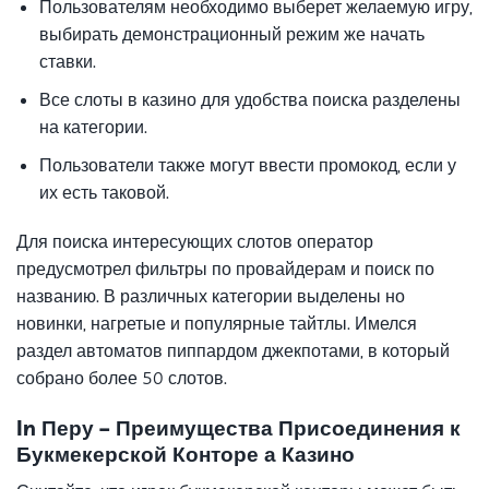
Пользователям необходимо выберет желаемую игру,
выбирать демонстрационный режим же начать
ставки.
Все слоты в казино для удобства поиска разделены
на категории.
Пользователи также могут ввести промокод, если у
их есть таковой.
Для поиска интересующих слотов оператор
предусмотрел фильтры по провайдерам и поиск по
названию. В различных категории выделены но
новинки, нагретые и популярные тайтлы. Имелся
раздел автоматов пиппардом джекпотами, в который
собрано более 50 слотов.
In Перу – Преимущества Присоединения к
Букмекерской Конторе а Казино