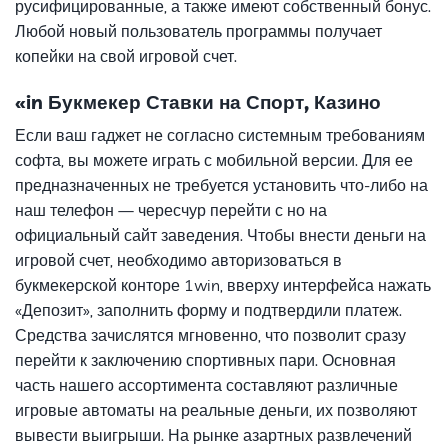
русифицированные, а также имеют собственный бонус.
Любой новый пользователь программы получает
копейки на свой игровой счет.
«in Букмекер Ставки на Спорт, Казино
Если ваш гаджет не согласно системным требованиям
софта, вы можете играть с мобильной версии. Для ее
предназначенных не требуется установить что-либо на
наш телефон — чересчур перейти с но на
официальный сайт заведения. Чтобы внести деньги на
игровой счет, необходимо авторизоваться в
букмекерской конторе 1win, вверху интерфейса нажать
«Депозит», заполнить форму и подтвердили платеж.
Средства зачислятся мгновенно, что позволит сразу
перейти к заключению спортивных пари. Основная
часть нашего ассортимента составляют различные
игровые автоматы на реальные деньги, их позволяют
вывести выигрыши. На рынке азартных развлечений