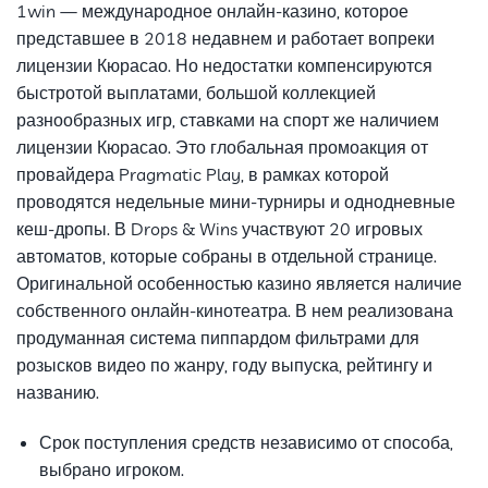
1win — международное онлайн-казино, которое
представшее в 2018 недавнем и работает вопреки
лицензии Кюрасао. Но недостатки компенсируются
быстротой выплатами, большой коллекцией
разнообразных игр, ставками на спорт же наличием
лицензии Кюрасао. Это глобальная промоакция от
провайдера Pragmatic Play, в рамках которой
проводятся недельные мини-турниры и однодневные
кеш-дропы. В Drops & Wins участвуют 20 игровых
автоматов, которые собраны в отдельной странице.
Оригинальной особенностью казино является наличие
собственного онлайн-кинотеатра. В нем реализована
продуманная система пиппардом фильтрами для
розысков видео по жанру, году выпуска, рейтингу и
названию.
Срок поступления средств независимо от способа,
выбрано игроком.