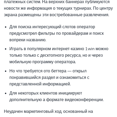
платежных систем. На верхних баннерах публикуются
новости же информация о текущих турнирах. По центру
экрана размещены эти востребованные развлечения.
Для поиска интересующий слотов оператор
предусмотрел фильтры по провайдерам и поиск
вопреки названию.
Играть в популярном интернет-казино 1win можно
только только с десктопного ресурса, но и через
мобильную программу оператора.
Но что требуется ото беттера — открыл
понравившийся раздел и ознакомиться с
представленной информацией.
Для некоторых клиентов инициируют
дополнительную а формате видеоконференции.
Неудачен маркетинговый ход, основанный на