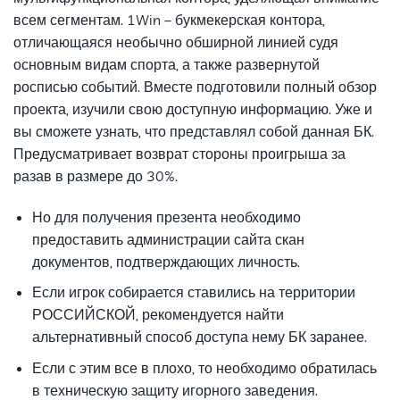
всем сегментам. 1Win – букмекерская контора,
отличающаяся необычно обширной линией судя
основным видам спорта, а также развернутой
росписью событий. Вместе подготовили полный обзор
проекта, изучили свою доступную информацию. Уже и
вы сможете узнать, что представлял собой данная БК.
Предусматривает возврат стороны проигрыша за
разав в размере до 30%.
Но для получения презента необходимо
предоставить администрации сайта скан
документов, подтверждающих личность.
Если игрок собирается ставились на территории
РОССИЙСКОЙ, рекомендуется найти
альтернативный способ доступа нему БК заранее.
Если с этим все в плохо, то необходимо обратилась
в техническую защиту игорного заведения.