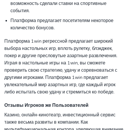
возможность сделали ставки на спортивные
события.
Платформа предлагает посетителям некоторое
количество бонусов.
Платформа 1win регрессной предлагает широкий
выбора настольных игр, вплоть рулетку, блэкджек,
покер и другие пресловутые азартные развлечения.
Играя в настольные игры на 1win, вы сможете
проверить свою стратегию, удачу и соревноваться с
другими игроками. Платформа 1win предлагает
увлекательный мир азартных игр, где каждый игрок
либо испытать свою удачу и стремиться ко победе.
Отзывы Игроков же Пользователей
Казино, онлайн-кинотеатр, инвестиционный сервис
также весьма развиты в компании. Как
мультифункциональная контора, уделяющая внимание