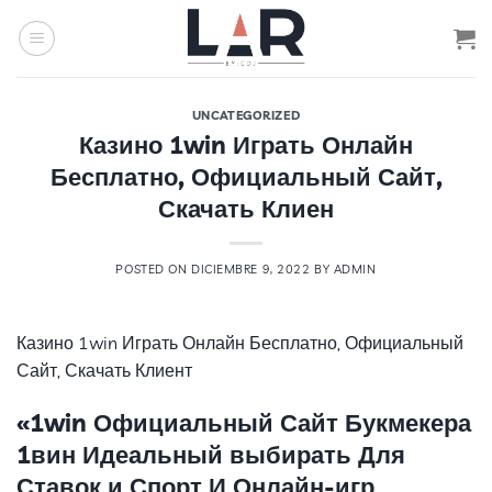
Saltar
al
contenido
UNCATEGORIZED
Казино 1win Играть Онлайн
Бесплатно, Официальный Сайт,
Скачать Клиен
POSTED ON
DICIEMBRE 9, 2022
BY
ADMIN
Казино 1win Играть Онлайн Бесплатно, Официальный
Сайт, Скачать Клиент
«1win Официальный Сайт Букмекера
1вин Идеальный выбирать Для
Ставок и Спорт И Онлайн-игр