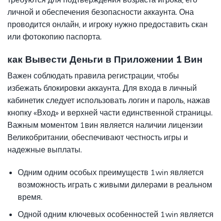
личной и обеспечения безопасности аккаунта. Она
проводится онлайн, и игроку нужно предоставить скан
или фотокопию паспорта.
как Вывести Деньги в Приложении 1 Вин
Важен соблюдать правила регистрации, чтобы
избежать блокировки аккаунта. Для входа в личный
кабинетик следует использовать логин и пароль, нажав
кнопку «Вход» и верхней части единственной страницы.
Важным моментом 1вин является наличии лицензии
Великобритании, обеспечивают честность игры и
надежные выплаты.
Одним одним особых преимуществ 1win является
возможность играть с живыми дилерами в реальном
время.
Одной одним ключевых особенностей 1win является