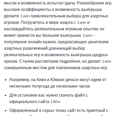
мысли и возможность испытал удачу. Разнообразие игр,
высокие коэффициенты и возможность выигрыша
делаете 1win привлекательным выбора для азартных
игроков. Погрузитесь в мире азарта с 1win и
наслаждайтесь увлекательным игровым опытом, он
может принести вы большие выигрыши. 1win –
популярное онлайн казино, предлагающее ценителям
азартных развлечений длиннющий выбор
увлекательных игр и возможность выигрыша щедрых
призов. Станем рассмотрим подробнее, но делает 1win
совершенным местом для поклонников азартных игр.
Например, на Киви и Юмани деньги могут идем от
нескольких полугода до нескольких часов.
Для установки вас нужно скачать файл с
официального сайта 1Win.
Оформленный в серых тонах сайт есть приятный с