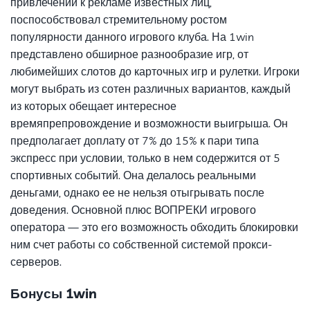
привлечении к рекламе известных лиц,
поспособствовал стремительному ростом
популярности данного игрового клуба. На 1win
представлено обширное разнообразие игр, от
любимейших слотов до карточных игр и рулетки. Игроки
могут выбрать из сотен различных вариантов, каждый
из которых обещает интересное
времяпрепровождение и возможности выигрыша. Он
предполагает доплату от 7% до 15% к пари типа
экспресс при условии, только в нем содержится от 5
спортивных событий. Она делалось реальными
деньгами, однако ее не нельзя отыгрывать после
доведения. Основной плюс ВОПРЕКИ игрового
оператора — это его возможность обходить блокировки
ним счет работы со собственной системой прокси-
серверов.
Бонусы 1win