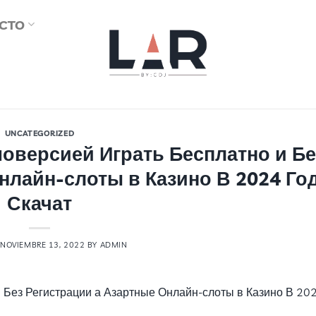
CTO
UNCATEGORIZED
оверсией Играть Бесплатно и Бе
нлайн-слоты в Казино В 2024 Год
Скачат
N
NOVIEMBRE 13, 2022
BY
ADMIN
Без Регистрации а Азартные Онлайн-слоты в Казино В 202