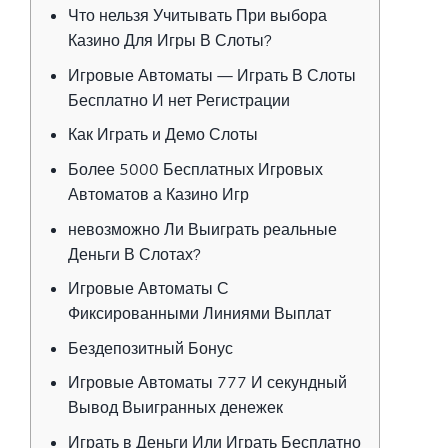
Что нельзя Учитывать При выбора
Казино Для Игры В Слоты?
Игровые Автоматы — Играть В Слоты
Бесплатно И нет Регистрации
Как Играть и Демо Слоты
Более 5000 Бесплатных Игровых
Автоматов а Казино Игр
невозможно Ли Выиграть реальные
Деньги В Слотах?
Игровые Автоматы С
Фиксированными Линиями Выплат
Бездепозитный Бонус
Игровые Автоматы 777 И секундный
Вывод Выигранных денежек
Играть в Деньги Или Играть Бесплатно