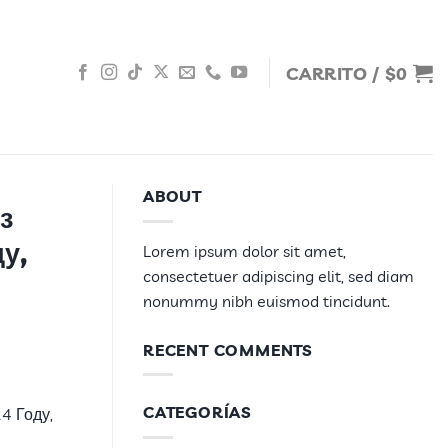
CARRITO /
$
0
ABOUT
з
у,
Lorem ipsum dolor sit amet,
consectetuer adipiscing elit, sed diam
nonummy nibh euismod tincidunt.
RECENT COMMENTS
CATEGORÍAS
4 Году,