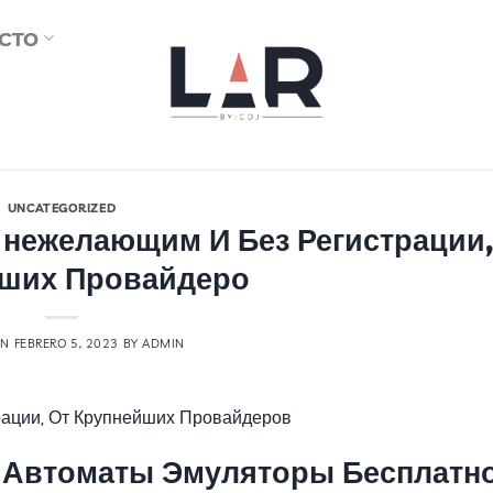
CTO
UNCATEGORIZED
нежелающим И Без Регистрации,
ших Провайдеро
ON
FEBRERO 5, 2023
BY
ADMIN
ации, От Крупнейших Провайдеров
 Автоматы Эмуляторы Бесплатн