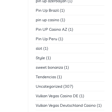
pin up azerbaijan
(1)
Pin Up Brazil
(1)
pin up casino
(1)
Pin UP Casino AZ
(1)
Pin Up Peru
(1)
slot
(1)
Style
(1)
sweet bonanza
(1)
Tendencias
(1)
Uncategorized
(307)
Vulkan Vegas Casino DE
(1)
Vulkan Vegas Deutschland Casino
(1)