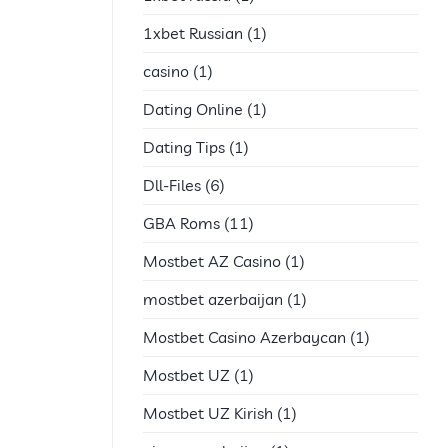
1xbet Russian
(1)
casino
(1)
Dating Online
(1)
Dating Tips
(1)
Dll-Files
(6)
GBA Roms
(11)
Mostbet AZ Casino
(1)
mostbet azerbaijan
(1)
Mostbet Casino Azerbaycan
(1)
Mostbet UZ
(1)
Mostbet UZ Kirish
(1)