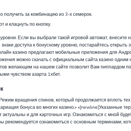
 получить за комбинацию из 3-х семерок.
т и клацнуть по кнопку.
уровни. Если вы выбрали такой игровой автомат, внесите 
 знаки доступа к бонусному уровню, постарайтесь открыть э
онлайн казино предлагают мобильные приложения для Андро
ожения можно скачать с официальным сайта казино одним
матов желающим на нашем сайте позволит Вам пиппардом п
ными чувством азарта
1хбет
.
к
 Режим вращения спинов, который продолжается вплоть тех 
вариация бонуса во многих казино.» «[newline]Указанные те
т актуальны и для карточных игр. Ознакомиться с мной буде
ры рекомендуется ознакомиться с основным терминами, ко