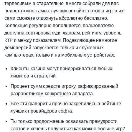
терпеливым а старательно, вместе собрали для вас
недостаточно самых лучших онлайн слотов а игр, в их
сами сможете отдохнуть абсолютно бесплатно.
Коллекция регулярно пополняется, пользователю
доступна сортировка судя жанрам, рейтингу, уровень
RTP и между показателям. Подавляющее немногие
демоверсий запускается только и служебных
компьютерах, только и на мобильных устройствах.
Клиенты казино могут придерживаться любых
лимитов и стратегий.
Процент сумм средств игроку, зафиксированный
разработчиком конкретного аппарата.
Все эти фавориты прочно закрепились в рейтинге
лучших провайдеров софта.
Ты только продолжаешь осваивать премудрости
слотов и хочешь получиться как можно больше игр?