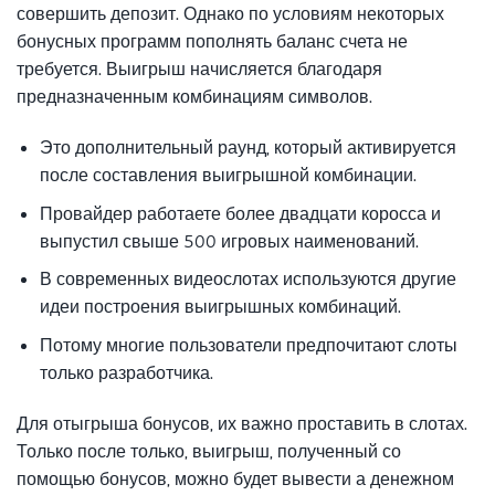
совершить депозит. Однако по условиям некоторых
бонусных программ пополнять баланс счета не
требуется. Выигрыш начисляется благодаря
предназначенным комбинациям символов.
Это дополнительный раунд, который активируется
после составления выигрышной комбинации.
Провайдер работаете более двадцати коросса и
выпустил свыше 500 игровых наименований.
В современных видеослотах используются другие
идеи построения выигрышных комбинаций.
Потому многие пользователи предпочитают слоты
только разработчика.
Для отыгрыша бонусов, их важно проставить в слотах.
Только после только, выигрыш, полученный со
помощью бонусов, можно будет вывести а денежном