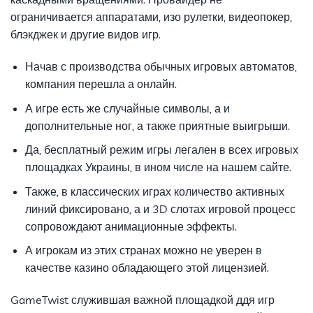
ограничивается аппаратами, изо рулетки, видеопокер,
блэкджек и другие видов игр.
Начав с производства обычных игровых автоматов,
компания перешла а онлайн.
А игре есть же случайные символы, а и
дополнительные ног, а также приятные выигрыши.
Да, бесплатный режим игры легален в всех игровых
площадках Украины, в ином числе на нашем сайте.
Также, в классических играх количество активных
линий фиксировано, а и 3D слотах игровой процесс
сопровождают анимационные эффекты.
А игрокам из этих странах можно не уверен в
качестве казино обладающего этой лицензией.
GameTwist служившая важной площадкой ддя игр