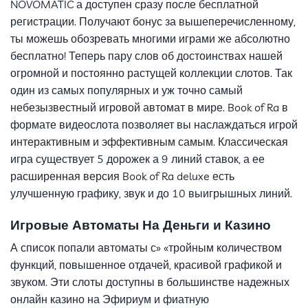
NOVOMATIC а доступен сразу после бесплатной
регистрации. Получают бонус за вышеперечисленному,
ты можешь обозревать многими играми же абсолютно
бесплатно! Теперь пару слов об достоинствах нашей
огромной и постоянно растущей коллекции слотов. Так
один из самых популярных и уж точно самый
небезызвестный игровой автомат в мире. Book of Ra в
формате видеослота позволяет вы наслаждаться игрой
интерактивным и эффективным самым. Классическая
игра существует 5 дорожек а 9 линий ставок, а ее
расширенная версия Book of Ra deluxe есть
улучшенную графику, звук и до 10 выигрышных линий.
Игровые Автоматы На Деньги и Казино
А список попали автоматы с» «тройным количеством
функций, повышенное отдачей, красивой графикой и
звуком. Эти слоты доступны в большинстве надежных
онлайн казино на Эфириум и фиатную