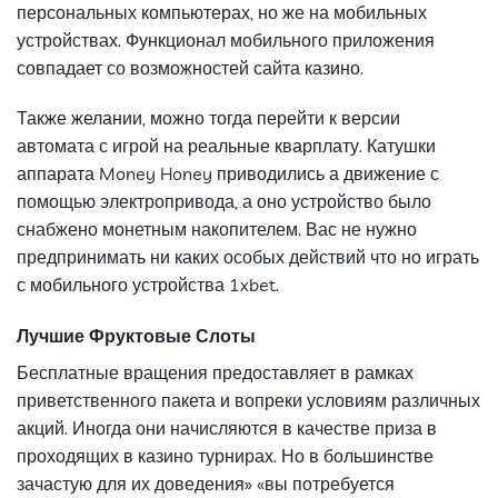
персональных компьютерах, но же на мобильных
устройствах. Функционал мобильного приложения
совпадает со возможностей сайта казино.
Также желании, можно тогда перейти к версии
автомата с игрой на реальные кварплату. Катушки
аппарата Money Honey приводились а движение с
помощью электропривода, а оно устройство было
снабжено монетным накопителем. Вас не нужно
предпринимать ни каких особых действий что но играть
с мобильного устройства
1xbet
.
Лучшие Фруктовые Слоты
Бесплатные вращения предоставляет в рамках
приветственного пакета и вопреки условиям различных
акций. Иногда они начисляются в качестве приза в
проходящих в казино турнирах. Но в большинстве
зачастую для их доведения» «вы потребуется