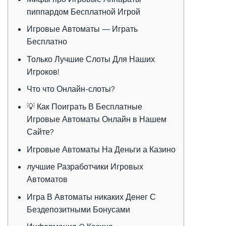
пиппардом Бесплатной Игрой
Игровые Автоматы — Играть
Бесплатно
Только Лучшие Слоты Для Наших
Игроков!
Что что Онлайн-слоты?
💡 Как Поиграть В Бесплатные
Игровые Автоматы Онлайн в Нашем
Сайте?
Игровые Автоматы На Деньги а Казино
лучшие Разработчики Игровых
Автоматов
Игра В Автоматы никаких Денег С
Бездепозитными Бонусами