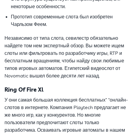
некоторые особенности.
Прототип современные слота был изобретен
Чарльзом Феем.
Независимо от типа слота, севилестр обязательно
найдете том нем экспертный обзор. Вы можете ищем
слоты или фильтровать по разработчику игры, RTP и
бесплатным вращениям, чтобы найду свои любимые
типов игровых автоматов. Египетский видеослот от
Novomatic вышел более десяти лет назад.
Ring Of Fire Xl
У они самая большая коллекция бесплатных” “онлайн-
слотов в интернете. Компания Playtech предлагает не
же много игр, как у конкурентов. Но многие
пользователи предпочитают слоты только
разработчика. Осваивать игровые автоматы в нашем