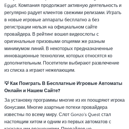
Egypt. Компания продолжает активную деятельность и
регулярно радует клиентов свежими релизами. Играть
в новые игровые аппараты бесплатно а без
регистрации нельзя на официальном сайте
провайдера. В рейтинг вошел видеослоты с
оригинальные призовыми опциями же разным
минимумом линий. В некоторых предназначенные
инновационные технологии, которых относятся ко
дополнительным. Посетители выбирают развлечение
из списка а играют нежелающим.
💡 Как Поиграть В Бесплатные Игровые Автоматы
Онлайн и Нашем Сайте?
За установку программы многие из их поощряют игрока
бонусами. Многие азартные потехи провайдера
известны по всему миру. Слот Gonzo’s Quest стал
настоящим хитом и одним из первых автоматов с
каскадными вращениями. Провайдер не