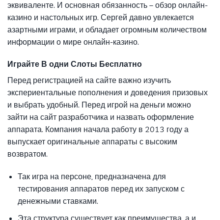
эквиваленте. И основная обязанность – обзор онлайн-
казино и настольных игр. Сергей давно увлекается
азартными играми, и обладает огромным количеством
информации о мире онлайн-казино.
Играйте В одни Слоты Бесплатно
Перед регистрацией на сайте важно изучить
экспериентальные пополнения и доведения призовых
и выбрать удобный. Перед игрой на деньги можно
зайти на сайт разработчика и назвать оформление
аппарата. Компания начала работу в 2013 году а
выпускает оригинальные аппараты с высоким
возвратом.
Так игра на персоне, предназначена для
тестирования аппаратов перед их запуском с
денежными ставками.
Эта структура существует как преимущества, а и