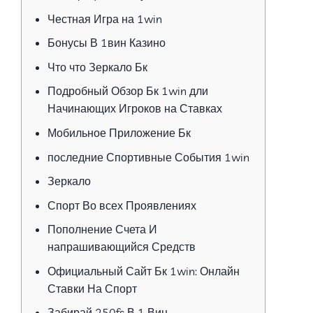
Честная Игра на 1win
Бонусы В 1вин Казино
Что что Зеркало Бк
Подробный Обзор Бк 1win дли
Начинающих Игроков на Ставках
Мобильное Приложение Бк
последние Спортивные События 1win
Зеркало
Спорт Во всех Проявлениях
Пополнение Счета И
напрашивающийся Средств
Официальный Сайт Бк 1win: Онлайн
Ставки На Спорт
Забирай 250fs В 1 Вин