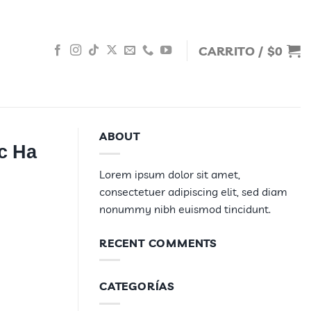
CARRITO /
$
0
ABOUT
с На
Lorem ipsum dolor sit amet,
consectetuer adipiscing elit, sed diam
nonummy nibh euismod tincidunt.
RECENT COMMENTS
CATEGORÍAS