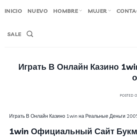
Saltar
INICIO
NUEVO
HOMBRE
MUJER
CONTA
al
contenido
SALE
Играть В Онлайн Казино 1wi
о
POSTED 
Играть В Онлайн Казино 1win на Реальные Деньги 200
1win Официальный Сайт Букм