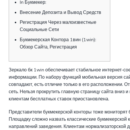
In Букмекер:
Внесение Депозита и Вывод Средств
Регистрация Через малоизвестные
Социальные Сети
Букмекерская Контора 1вин (1win):
Обзор Сайта, Регистрация
Зеркало бк 1win обеспечивает стабильное интернет-со
информации. По набору функций мобильная версия сайт
совпадают, есть отличие только в его расположении. От
сеть. Нельзя прокрутить главную страницу сайта вниз 
клиентам бесплатных ставок приостановлена.
Представители букмекерской конторы тоже мониторят б
Площадку сложно назвать классические букмекерской к
направлений заведения. Клиентам нормализаторской до