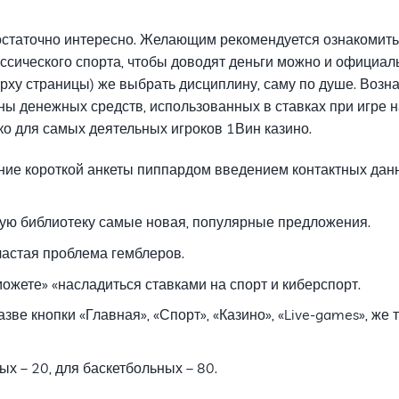
достаточно интересно. Желающим рекомендуется ознакомить
ссического спорта, чтобы доводят деньги можно и официал
верху страницы) же выбрать дисциплину, саму по душе. Воз
ы денежных средств, использованных в ставках при игре н
о для самых деятельных игроков 1Вин казино.
ние короткой анкеты пиппардом введением контактных дан
овую библиотеку самые новая, популярные предложения.
астая проблема гемблеров.
ожете» «насладиться ставками на спорт и киберспорт.
ве кнопки «Главная», «Спорт», «Казино», «Live-games», же 
ых – 20, для баскетбольных – 80.