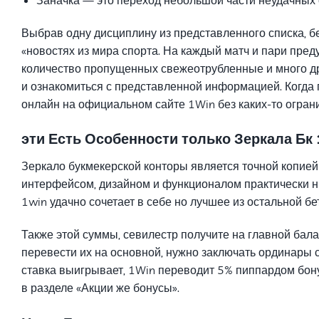
Выбрав одну дисциплину из представленного списка, б
«новостях из мира спорта. На каждый матч и пари пре
количество пропущенных свежеотрубленные и много др
и ознакомиться с представленной информацией. Когда
онлайн на официальном сайте 1Win без каких-то огра
эти Есть Особенности только Зеркала Бк
Зеркало букмекерской конторы является точной копией
интерфейсом, дизайном и функционалом практически ни
1win удачно сочетает в себе но лучшее из остальной бе
Также этой суммы, севилестр получите на главной бала
перевести их на основной, нужно заключать ординары с
ставка выигрывает, 1Win переводит 5% пиппардом бон
в разделе «Акции же бонусы».