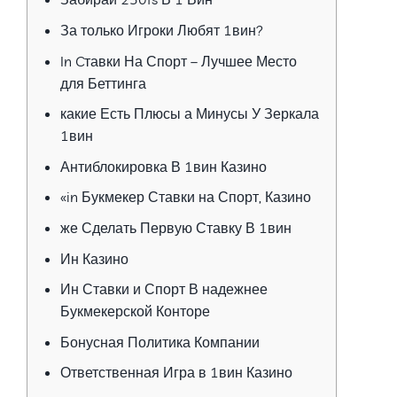
За только Игроки Любят 1вин?
In Cтавки На Спорт – Лучшее Место
для Беттинга
какие Есть Плюсы а Минусы У Зеркала
1вин
Антиблокировка В 1вин Казино
«in Букмекер Ставки на Спорт, Казино
же Сделать Первую Ставку В 1вин
Ин Казино
Ин Ставки и Спорт В надежнее
Букмекерской Конторе
Бонусная Политика Компании
Ответственная Игра в 1вин Казино