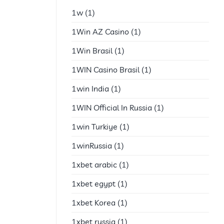
1w
(1)
1Win AZ Casino
(1)
1Win Brasil
(1)
1WIN Casino Brasil
(1)
1win India
(1)
1WIN Official In Russia
(1)
1win Turkiye
(1)
1winRussia
(1)
1xbet arabic
(1)
1xbet egypt
(1)
1xbet Korea
(1)
1xbet russia
(1)