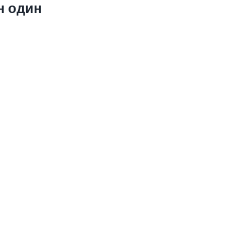
н один