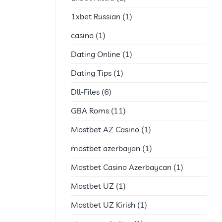
1xbet Russian
(1)
casino
(1)
Dating Online
(1)
Dating Tips
(1)
Dll-Files
(6)
GBA Roms
(11)
Mostbet AZ Casino
(1)
mostbet azerbaijan
(1)
Mostbet Casino Azerbaycan
(1)
Mostbet UZ
(1)
Mostbet UZ Kirish
(1)