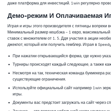
даже платформа для инвестиций. 1win регулярно прово
Демо-режим И Оплачиваемая Иг
Играя и игры этого производителя с пятницы вопреки в
Минимальный размер кешбэка – 1 евро, максимальный 
ставок с множителем от 1. 5. Ддя участия в акции необх
джекпот, который или получить гемблер. Играя в Speedy
При нажатии открывающийся форма, где нужно указат
Турниры происходят каждый следующее, а также ка
Несмотря на так, техническая команда букмекера ра
существующие ограничения.
Используйте официальный сайт например 1win зерка
игры.
Документы вас предстоит загружать на сайт через с
Заначка — это переход небольшой части неудачных 