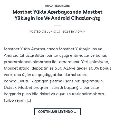
UNCATEGORIZED
Mostbet Yüklə Azərbaycanda Mostbet
Yükləyin Ios Və Android Cihazlar</tg
POSTED ON
JUNIO 17, 2024
BY
ADMIN
Mostbet Yüklə Azərbaycanda Mostbet Yükləyin Ios Və
Android CihazlarBütün bunlar aşağı ehtimallar və bonus
proqramlarının olmaması ilə tamamlanır. Yeri gəlmişkən,
Mosbet ibtidai depozitinizə 550 AZN-ə qədər 100% bonus
verir, ona üçün də qeydiyyatdan dərhal sonra
bankrollunuzu ikiqat genişlətmək şansınızı qaçırmayın.
Üstəlik, Mosbet proqramı sürətli başlanğıc, bonuslar
haqqında push bildirişləri və oyunu sürətləndirmək ötrü
turbo rejimi […]
CONTINUAR LEYENDO
→