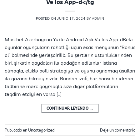
Və Ios App-d</tg
POSTED ON
JUNIO 17, 2024
BY
ADMIN
Mostbet Azerbaycan Yukle Android Apk Və Ios App-dBelə
oyunlar oyunçuların rahatlığı üçün əsas menyunun “Bonus
al” bölməsində yerləşdirilib. Bu şərtlərin üstünlüklərindən
biri, şirkətin qaydaları ilə qadağan edilənlər istisna
olmaqla, elliklə bəlli strategiya və oyunu oynamaq üsulları
ilə qazana bilməyinizdir. Bundan izafi, hər hansı bir idman
tədbirinə mərc qoymaqla sizə digər platformaların
təqdim etdiyi ən varsa […]
CONTINUAR LEYENDO
→
Publicado en
Uncategorized
Deje un comentario