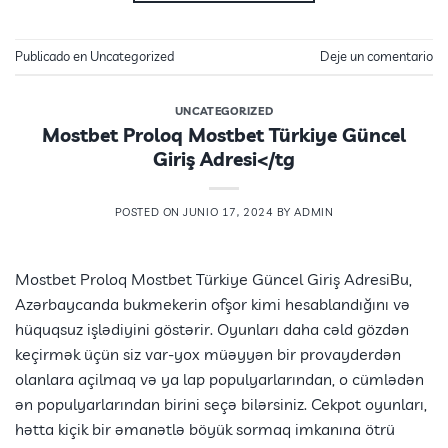
Publicado en
Uncategorized
Deje un comentario
UNCATEGORIZED
Mostbet Proloq Mostbet Türkiye Güncel
Giriş Adresi</tg
POSTED ON
JUNIO 17, 2024
BY
ADMIN
Mostbet Proloq Mostbet Türkiye Güncel Giriş AdresiBu,
Azərbaycanda bukmekerin ofşor kimi hesablandığını və
hüquqsuz işlədiyini göstərir. Oyunları daha cəld gözdən
keçirmək üçün siz var-yox müəyyən bir provayderdən
olanlara açilmaq və ya lap populyarlarından, o cümlədən
ən populyarlarından birini seçə bilərsiniz. Cekpot oyunları,
hətta kiçik bir əmanətlə böyük sormaq imkanına ötrü