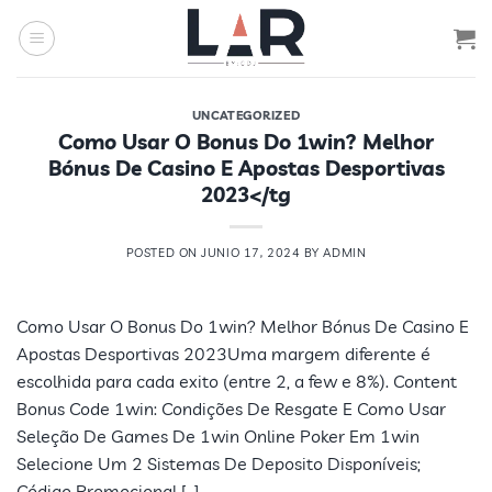
Saltar
al
contenido
UNCATEGORIZED
Como Usar O Bonus Do 1win? Melhor
Bónus De Casino E Apostas Desportivas
2023</tg
POSTED ON
JUNIO 17, 2024
BY
ADMIN
Como Usar O Bonus Do 1win? Melhor Bónus De Casino E
Apostas Desportivas 2023Uma margem diferente é
escolhida para cada exito (entre 2, a few e 8%). Content
Bonus Code 1win: Condições De Resgate E Como Usar
Seleção De Games De 1win Online Poker Em 1win
Selecione Um 2 Sistemas De Deposito Disponíveis;
Código Promocional […]