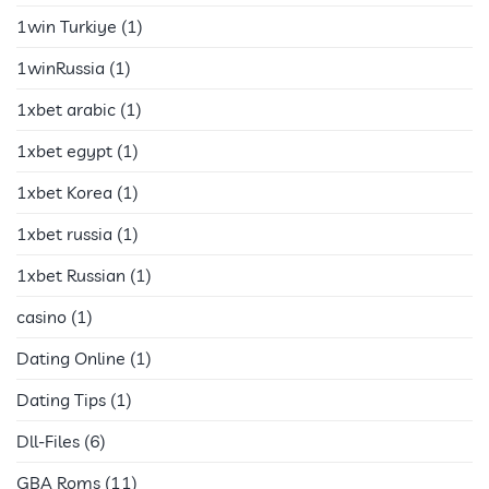
1win Turkiye
(1)
1winRussia
(1)
1xbet arabic
(1)
1xbet egypt
(1)
1xbet Korea
(1)
1xbet russia
(1)
1xbet Russian
(1)
casino
(1)
Dating Online
(1)
Dating Tips
(1)
Dll-Files
(6)
GBA Roms
(11)