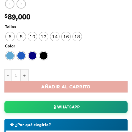
$
89,000
Tallas
6
8
10
12
14
16
18
Color
Jean Shigh Dama Lar cantidad
AÑADIR AL CARRITO
📱
💎 ¿Por qué elegirlo?