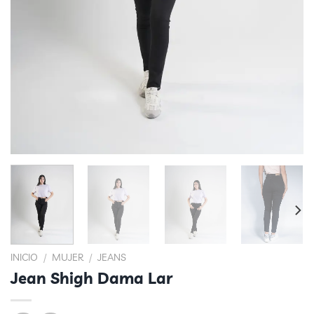
INICIO
/
MUJER
/
JEANS
Jean Shigh Dama Lar