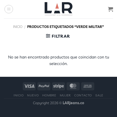
Saltar
al
contenido
INICIO
/
PRODUCTOS ETIQUETADOS “VERDE MILITAR”
FILTRAR
No se han encontrado productos que coincidan con tu
selección.
INICIO
NUEVO
HOMBRE
MUJER
CONTACTO
SALE
Copyright 2026 ©
LARjeans.co