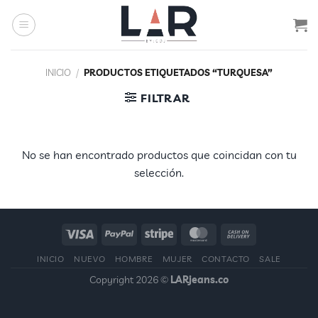
Saltar
al
contenido
INICIO
/
PRODUCTOS ETIQUETADOS “TURQUESA”
FILTRAR
No se han encontrado productos que coincidan con tu
selección.
INICIO
NUEVO
HOMBRE
MUJER
CONTACTO
SALE
Copyright 2026 ©
LARjeans.co